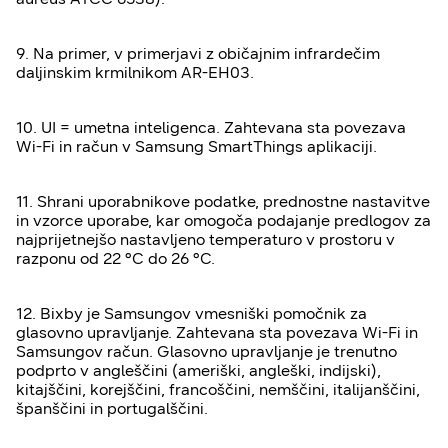
9. Na primer, v primerjavi z običajnim infrardečim
daljinskim krmilnikom AR-EH03.
10. UI = umetna inteligenca. Zahtevana sta povezava
Wi-Fi in račun v Samsung SmartThings aplikaciji.
11. Shrani uporabnikove podatke, prednostne nastavitve
in vzorce uporabe, kar omogoča podajanje predlogov za
najprijetnejšo nastavljeno temperaturo v prostoru v
razponu od 22 °C do 26 °C.
12. Bixby je Samsungov vmesniški pomočnik za
glasovno upravljanje. Zahtevana sta povezava Wi-Fi in
Samsungov račun. Glasovno upravljanje je trenutno
podprto v angleščini (ameriški, angleški, indijski),
kitajščini, korejščini, francoščini, nemščini, italijanščini,
španščini in portugalščini.