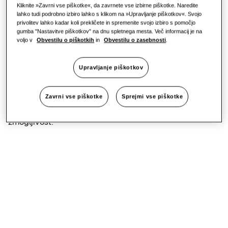
Kliknite »Zavrni vse piškotke«, da zavrnete vse izbirne piškotke. Naredite
lahko tudi podrobno izbiro lahko s klikom na »Upravljanje piškotkov«. Svojo
privolitev lahko kadar koli prekličete in spremenite svojo izbiro s pomočjo
Enota WindFree™ Elite S2 uporabnikom omogoča, da
gumba "Nastavitve piškotkov" na dnu spletnega mesta. Več informacij je na
živijo, delajo in se sproščajo v prijetnem hladu brez
voljo v
Obvestilu o piškotkih
in
Obvestilu o zasebnosti
.
hladnih prepihov¹. Enota, opremljena s filtrom Tri-
Care⁴'⁵, prav tako pripomore k čistejšemu zraku v
zaprtih prostorih, tako da zajame (majhne) prašne delce
Upravljanje piškotkov
in alergene. Filter celo prispeva k zmanjšanju določenih
bakterij in virusov v zraku⁵. Enoto WindFree™ Elite S2 je
mogoče upravljati in prilagajati na daljavo s pomočjo
Zavrni vse piškotke
Sprejmi vse piškotke
aplikacije SmartThings⁶. Uporabniki pa lahko računajo
tudi na funkcijo AI Comfort³ za samodejno optimalno
zmogljivost.