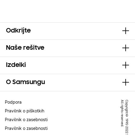
Odkrijte
Naše rešitve
Izdelki
O Samsungu
Podpora
.
C
o
p
y
r
ig
h
t
©
1
9
9
5
-
2
0
2
2
S
a
m
s
u
n
g
.
A
l
l
r
ig
h
t
s
r
e
s
e
r
v
e
d
Pravilnik o piškotkih
Pravilnik o zasebnosti
Pravilnik o zasebnosti