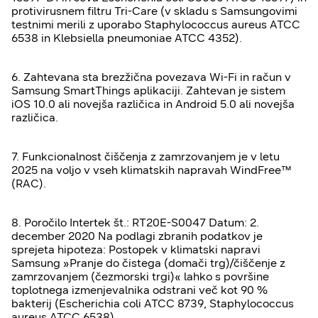
protivirusnem filtru Tri-Care (v skladu s Samsungovimi
testnimi merili z uporabo Staphylococcus aureus ATCC
6538 in Klebsiella pneumoniae ATCC 4352).
6. Zahtevana sta brezžična povezava Wi-Fi in račun v
Samsung SmartThings aplikaciji. Zahtevan je sistem
iOS 10.0 ali novejša različica in Android 5.0 ali novejša
različica.
7. Funkcionalnost čiščenja z zamrzovanjem je v letu
2025 na voljo v vseh klimatskih napravah WindFree™
(RAC).
8. Poročilo Intertek št.: RT20E-S0047 Datum: 2.
december 2020 Na podlagi zbranih podatkov je
sprejeta hipoteza: Postopek v klimatski napravi
Samsung »Pranje do čistega (domači trg)/čiščenje z
zamrzovanjem (čezmorski trgi)« lahko s površine
toplotnega izmenjevalnika odstrani več kot 90 %
bakterij (Escherichia coli ATCC 8739, Staphylococcus
aureus ATCC 6538).