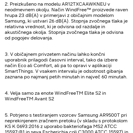
2. Preizkušeno na modelu AR12TXCAAWKNEU v
neodmevnem okolju. Način WindFree™ proizvede raven
hrupa 23 dB(A) v primerjavi z običajnim modelom
Samsung, ki ustvari 26 dB(A). Stopnja zvočnega tlaka je
relativna vrednost, ki je odvisna od razdalje in
akustičnega okolja. Stopnja zvočnega tlaka je odvisna
od pogojev delovanja.
3. V običajnem privzetem načinu lahko končni
uporabnik prilagodi časovni interval, tako da izbere
način Eco ali Comfort, ali pa to opravi v aplikaciji
SmartThings. V vsakem intervalu je odsotnost gibanja
zaznana po najmanj petih minutah in največ 60 minutah.
4. Velja samo za enote WindFreeTM Elite S2 in
WindFreeTM Avant S2
5. Potrjeno s testiranjem vzorcev Samsung AR9500T pri
neprekinjenem zračnem pretoku (v skladu s protokolom
KS K 0693:2016 z uporabo bakteriofaga MS2 ATCC
15597-B1 in seva Escherichia coli C3000 ATCC 15597) in