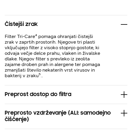
Čistejši zrak
Filter Tri-Care⁴ pomaga ohranjati čistejši
zrak v zaprtih prostorih. Njegove tri plasti
vključujejo filter z visoko stopnjo gostote, ki
odvaja večje delce prahu, vlaken in živalske
dlake. Njegov filter s prevleko iz zeolita
zajame droben prah in alergene ter pomaga
zmanjšati število nekaterih vrst virusov in
bakterij v zraku⁵..
Preprost dostop do filtra
Preprosto vzdrževanje (ALI: samodejno
čiščenje)