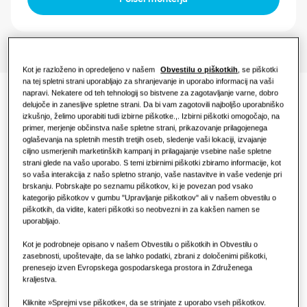
Upravljanje
Maloprodaja
Restavracija
Kot je razloženo in opredeljeno v našem
Obvestilu o piškotkih
, se piškotki
Pisarna
na tej spletni strani uporabljajo za shranjevanje in uporabo informacij na vaši
napravi. Nekatere od teh tehnologij so bistvene za zagotavljanje varne, dobro
Dokumentacijo
delujoče in zanesljive spletne strani. Da bi vam zagotovili najboljšo uporabniško
Trajnost
izkušnjo, želimo uporabiti tudi izbirne piškotke.,. Izbirni piškotki omogočajo, na
primer, merjenje občinstva naše spletne strani, prikazovanje prilagojenega
One Samsung
oglaševanja na spletnih mestih tretjih oseb, sledenje vaši lokaciji, izvajanje
ciljno usmerjenih marketinških kampanj in prilagajanje vsebine naše spletne
strani glede na vašo uporabo. S temi izbirnimi piškotki zbiramo informacije, kot
so vaša interakcija z našo spletno stranjo, vaše nastavitve in vaše vedenje pri
brskanju. Pobrskajte po seznamu piškotkov, ki je povezan pod vsako
Izjava o skladnosti
kategorijo piškotkov v gumbu "Upravljanje piškotkov" ali v našem obvestilu o
piškotkih, da vidite, kateri piškotki so neobvezni in za kakšen namen se
Download
uporabljajo.
Kot je podrobneje opisano v našem Obvestilu o piškotkih in Obvestilu o
zasebnosti, upoštevajte, da se lahko podatki, zbrani z določenimi piškotki,
prenesejo izven Evropskega gospodarskega prostora in Združenega
Brez hladnih prepihov in
kraljestva.
čistejši zrak
Kliknite »Sprejmi vse piškotke«, da se strinjate z uporabo vseh piškotkov.