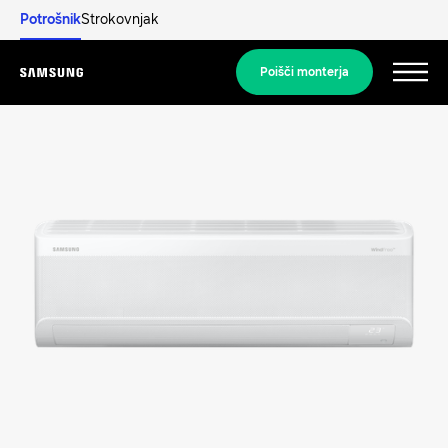
Potrošnik
Strokovnjak
Poišči monterja
Menu