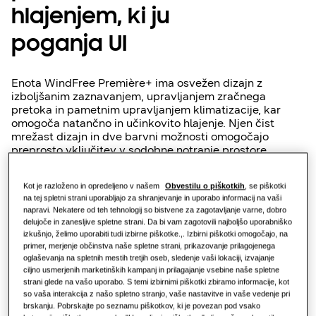
hlajenjem, ki ju
Trajnost
poganja UI
One Samsung
Enota WindFree Première+ ima osvežen dizajn z
izboljšanim zaznavanjem, upravljanjem zračnega
pretoka in pametnim upravljanjem klimatizacije, kar
omogoča natančno in učinkovito hlajenje. Njen čist
mrežast dizajn in dve barvni možnosti omogočajo
preprosto vključitev v sodobne notranje prostore.
Medtem ko je zaupanja vreden način hlajenja
WindFree™ ohranjen, sedaj z učinkovitejšim dizajnom
Kot je razloženo in opredeljeno v našem
Obvestilu o piškotkih
, se piškotki
mikroodprtin¹ zagotavlja enako nežno udobje brez
na tej spletni strani uporabljajo za shranjevanje in uporabo informacij na vaši
prepiha.
napravi. Nekatere od teh tehnologij so bistvene za zagotavljanje varne, dobro
delujoče in zanesljive spletne strani. Da bi vam zagotovili najboljšo uporabniško
izkušnjo, želimo uporabiti tudi izbirne piškotke.,. Izbirni piškotki omogočajo, na
Sistem Motion Wind, ki ga poganja UI, ekskluzivno
primer, merjenje občinstva naše spletne strani, prikazovanje prilagojenega
uporabljen pri tem modelu, uporablja senzor gibanja, ki
oglaševanja na spletnih mestih tretjih oseb, sledenje vaši lokaciji, izvajanje
ciljno usmerjenih marketinških kampanj in prilagajanje vsebine naše spletne
deluje s pomočjo radarja, ter Motion Wings, da zračni
strani glede na vašo uporabo. S temi izbirnimi piškotki zbiramo informacije, kot
pretok inteligentno prilagodi glede na zasedenost
so vaša interakcija z našo spletno stranjo, vaše nastavitve in vaše vedenje pri
prostora, medtem ko pametno upravljanje podpira
brskanju. Pobrskajte po seznamu piškotkov, ki je povezan pod vsako
brezhibno delovanje za premium stanovanjske