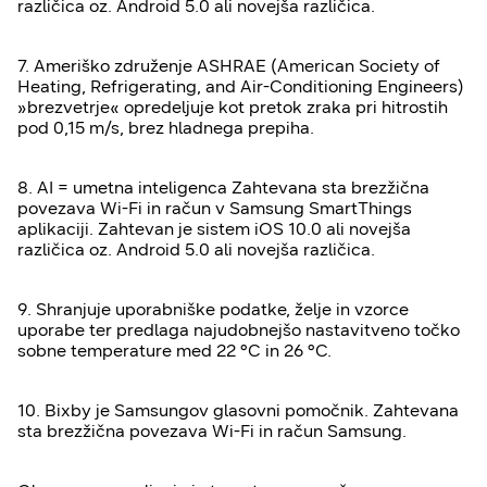
različica oz. Android 5.0 ali novejša različica.
7. Ameriško združenje ASHRAE (American Society of
Heating, Refrigerating, and Air-Conditioning Engineers)
»brezvetrje« opredeljuje kot pretok zraka pri hitrostih
pod 0,15 m/s, brez hladnega prepiha.
8. AI = umetna inteligenca Zahtevana sta brezžična
povezava Wi-Fi in račun v Samsung SmartThings
aplikaciji. Zahtevan je sistem iOS 10.0 ali novejša
različica oz. Android 5.0 ali novejša različica.
9. Shranjuje uporabniške podatke, želje in vzorce
uporabe ter predlaga najudobnejšo nastavitveno točko
sobne temperature med 22 °C in 26 °C.
10. Bixby je Samsungov glasovni pomočnik. Zahtevana
sta brezžična povezava Wi-Fi in račun Samsung.