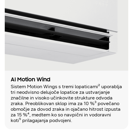
AI Motion Wind
Sistem Motion Wings s tremi lopaticami² uporablja
tri neodvisno delujoče lopatice za ustvarjanje
značilne in visoko učinkovite strukture odvoda
zraka. Preoblikovan sklop ima za 10 %³ povečano
območje za dovod zraka in ojačano hitrost izpusta
za 15 %⁴, medtem ko so navpični in vodoravni
koti⁵ prilagajanja podvojeni.