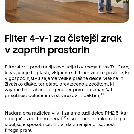
Filter 4-v-1 za čistejši zrak
v zaprtih prostorih
Filter 4-v-1 predstavlja evolucijo izvirnega filtra Tri-Care,
ki vključuje tri plasti, vključno s filtrom visoke gostote, ki
v gospodinjstvu zajame velike prašne delce, vlakna in
živalsko dlako, ter plast, prevlečeno z zeolitom, ki
zajame fin prah in alergene ter pomaga zmanjšati
prisotnost določenih vrst virusov in bakterij¹¹.
Nadgrajena različica 4-v-1 zajame tudi delce PM2.5, kar
omogoča zeolitni material¹² s srebrom in cinkom, to pa
izboljšuje sposobnost filtra, da zmanjša prisotnost
finega prahu.