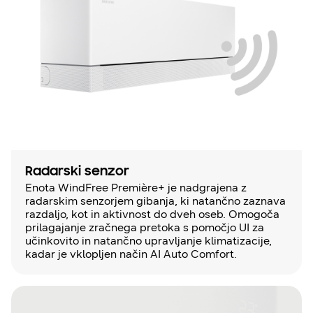
Radarski senzor
Enota WindFree Première+ je nadgrajena z
radarskim senzorjem gibanja, ki natančno zaznava
razdaljo, kot in aktivnost do dveh oseb. Omogoča
prilagajanje zračnega pretoka s pomočjo UI za
učinkovito in natančno upravljanje klimatizacije,
kadar je vklopljen način AI Auto Comfort.