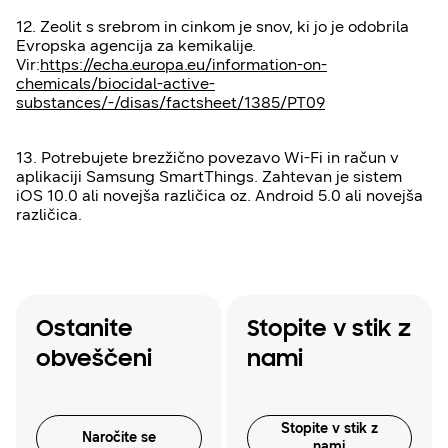
12. Zeolit s srebrom in cinkom je snov, ki jo je odobrila
Evropska agencija za kemikalije.
Vir:
https://echa.europa.eu/information-on-
chemicals/biocidal-active-
substances/-/disas/factsheet/1385/PT09
13. Potrebujete brezžično povezavo Wi-Fi in račun v
aplikaciji Samsung SmartThings. Zahtevan je sistem
iOS 10.0 ali novejša različica oz. Android 5.0 ali novejša
različica.
Ostanite
Stopite v stik z
obveščeni
nami
Stopite v stik z
Naročite se
nami