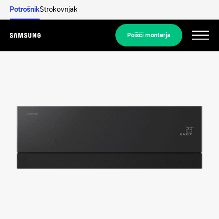
Potrošnik
Strokovnjak
Poišči monterja
Menu