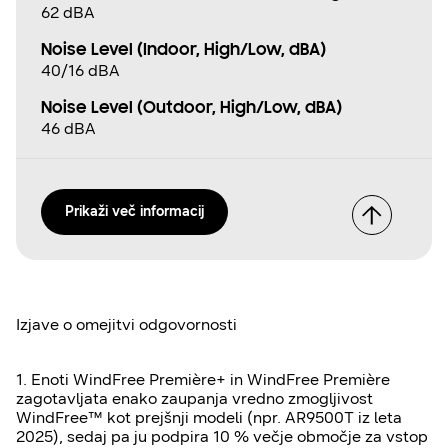
62 dBA
Noise Level (Indoor, High/Low, dBA)
40/16 dBA
Noise Level (Outdoor, High/Low, dBA)
46 dBA
Prikaži več informacij
Izjave o omejitvi odgovornosti
1. Enoti WindFree Première+ in WindFree Première
zagotavljata enako zaupanja vredno zmogljivost
WindFree™ kot prejšnji modeli (npr. AR9500T iz leta
2025), sedaj pa ju podpira 10 % večje območje za vstop