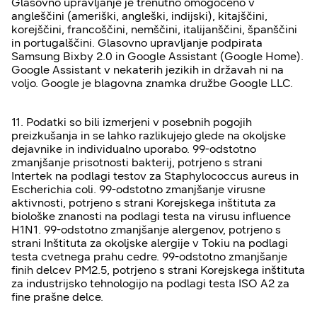
Glasovno upravljanje je trenutno omogočeno v
angleščini (ameriški, angleški, indijski), kitajščini,
korejščini, francoščini, nemščini, italijanščini, španščini
in portugalščini. Glasovno upravljanje podpirata
Samsung Bixby 2.0 in Google Assistant (Google Home).
Google Assistant v nekaterih jezikih in državah ni na
voljo. Google je blagovna znamka družbe Google LLC.
11. Podatki so bili izmerjeni v posebnih pogojih
preizkušanja in se lahko razlikujejo glede na okoljske
dejavnike in individualno uporabo. 99-odstotno
zmanjšanje prisotnosti bakterij, potrjeno s strani
Intertek na podlagi testov za Staphylococcus aureus in
Escherichia coli. 99-odstotno zmanjšanje virusne
aktivnosti, potrjeno s strani Korejskega inštituta za
biološke znanosti na podlagi testa na virusu influence
H1N1. 99-odstotno zmanjšanje alergenov, potrjeno s
strani Inštituta za okoljske alergije v Tokiu na podlagi
testa cvetnega prahu cedre. 99-odstotno zmanjšanje
finih delcev PM2.5, potrjeno s strani Korejskega inštituta
za industrijsko tehnologijo na podlagi testa ISO A2 za
fine prašne delce.