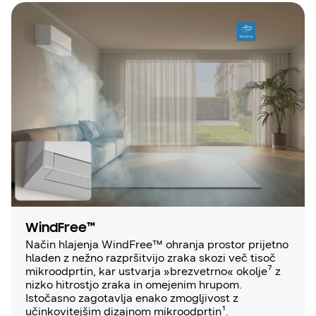
WindFree™
Način hlajenja WindFree™ ohranja prostor prijetno
hladen z nežno razpršitvijo zraka skozi več tisoč
mikroodprtin, kar ustvarja »brezvetrno« okolje⁷ z
nizko hitrostjo zraka in omejenim hrupom.
Istočasno zagotavlja enako zmogljivost z
učinkovitejšim dizajnom mikroodprtin¹.