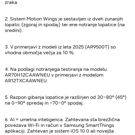
zraka.
2. Sistem Motion Wings je sestavljen iz dveh zunanjih
lopatic (zgoraj in spodaj) ter ene notranje lopatice (na
sredini).
3. V primerjavi z modeli iz leta 2025 (AR9500T) so
vhodna območja večja za 10 %.
4. Na podlagi notranjega testiranja na modelu
AR70H12CAAWNEU v primerjavi z modelom
AR12TXCAAWNEU.
5. Razpon gibanja lopatice je razširjen od 30~80° (45°)
na 0~90° spredaj in –70~0° spodaj.
6. AI = umetna inteligenca. Zahtevana sta brezžična
povezava Wi-Fi in račun v Samsung SmartThings
aplikaciji. Zahtevan je sistem iOS 10.0 ali novejša