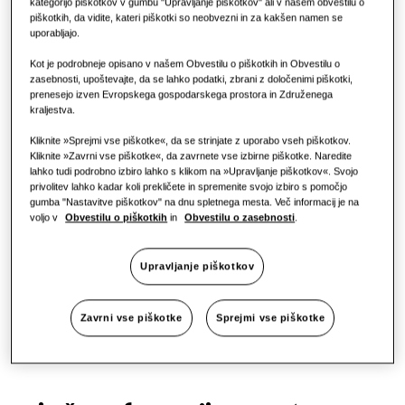
kategorijo piškotkov v gumbu "Upravljanje piškotkov" ali v našem obvestilu o
namestitve.
piškotkih, da vidite, kateri piškotki so neobvezni in za kakšen namen se
uporabljajo.
Kot je podrobneje opisano v našem Obvestilu o piškotkih in Obvestilu o
zasebnosti, upoštevajte, da se lahko podatki, zbrani z določenimi piškotki,
Poišči monterja
prenesejo izven Evropskega gospodarskega prostora in Združenega
kraljestva.
Kliknite »Sprejmi vse piškotke«, da se strinjate z uporabo vseh piškotkov.
Kliknite »Zavrni vse piškotke«, da zavrnete vse izbirne piškotke. Naredite
lahko tudi podrobno izbiro lahko s klikom na »Upravljanje piškotkov«. Svojo
privolitev lahko kadar koli prekličete in spremenite svojo izbiro s pomočjo
gumba "Nastavitve piškotkov" na dnu spletnega mesta. Več informacij je na
voljo v
Obvestilu o piškotkih
in
Obvestilu o zasebnosti
.
Upravljanje piškotkov
Zavrni vse piškotke
Sprejmi vse piškotke