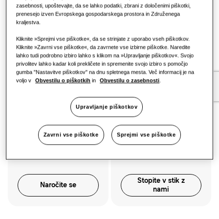
Kaj lahko poskusite?
zasebnosti, upoštevajte, da se lahko podatki, zbrani z določenimi piškotki,
Upravljanje
Maloprodaja
prenesejo izven Evropskega gospodarskega prostora in Združenega
kraljestva.
Check the spelling of your search term
Restavracija
Try a less specific search term
Kliknite »Sprejmi vse piškotke«, da se strinjate z uporabo vseh piškotkov.
Kliknite »Zavrni vse piškotke«, da zavrnete vse izbirne piškotke. Naredite
lahko tudi podrobno izbiro lahko s klikom na »Upravljanje piškotkov«. Svojo
Pisarna
privolitev lahko kadar koli prekličete in spremenite svojo izbiro s pomočjo
Ali potrebujete pomoč? Stopite v stik z našo
storitvijo
gumba "Nastavitve piškotkov" na dnu spletnega mesta. Več informacij je na
za stranke.
voljo v
Obvestilu o piškotkih
in
Obvestilu o zasebnosti
.
Trajnost
One Samsung
Upravljanje piškotkov
Ostanite
Stopite v stik z
Zavrni vse piškotke
Sprejmi vse piškotke
obveščeni
nami
Stopite v stik z
Naročite se
nami