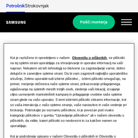
Potrošnik
Strokovnjak
Poišči monterja
Menu
Odkrijte
STANOVANJSKE REŠITVE
Ni rezultatov
Naše rešitve
Kot je razloženo in opredeljeno v našem
Obvestilu o piškotkih
, se piškotki
Kaj je toplotna črpalka in kako deluje?
na tej spletni strani uporabljajo za shranjevanje in uporabo informacij na vaši
iskanja
REŠITVE ZA VAŠ DOM
napravi. Nekatere od teh tehnologij so bistvene za zagotavljanje varne, dobro
Izdelki
delujoče in zanesljive spletne strani. Da bi vam zagotovili najboljšo uporabniško
Prednosti toplotne črpalke
izkušnjo, želimo uporabiti tudi izbirne piškotke.,. Izbirni piškotki omogočajo, na
Rešitve za klimatizacijo
primer, merjenje občinstva naše spletne strani, prikazovanje prilagojenega
oglaševanja na spletnih mestih tretjih oseb, sledenje vaši lokaciji, izvajanje
Oprostite, ničesar ni bilo mogoče najti.
Izdelki
O Samsungu
ciljno usmerjenih marketinških kampanj in prilagajanje vsebine naše spletne
Kaj je klimatska naprava in kako
strani glede na vašo uporabo. S temi izbirnimi piškotki zbiramo informacije, kot
Toplotne črpalke
Poskusite znova z drugo iskalno besedo.
deluje?
so vaša interakcija z našo spletno stranjo, vaše nastavitve in vaše vedenje pri
brskanju. Pobrskajte po seznamu piškotkov, ki je povezan pod vsako
REŠITVE ZA KOMERCIALNE ZGRADBE
KOMERCIALNE REŠITVE
Izdelki Hero
kategorijo piškotkov v gumbu "Upravljanje piškotkov" ali v našem obvestilu o
piškotkih, da vidite, kateri piškotki so neobvezni in za kakšen namen se
Rešitve za klimatizacijo
Hoteli
uporabljajo.
Kot je podrobneje opisano v našem Obvestilu o piškotkih in Obvestilu o