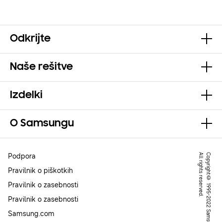
Odkrijte
Naše rešitve
Izdelki
O Samsungu
Podpora
.
C
o
p
y
r
ig
h
t
©
1
9
9
5
-
2
0
2
2
S
a
m
s
u
n
g
.
A
l
l
r
ig
h
t
s
r
e
s
e
r
v
e
d
Pravilnik o piškotkih
Pravilnik o zasebnosti
Pravilnik o zasebnosti
Samsung.com