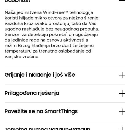
Udobnost
Naša jedinstvena WindFree™ tehnologija
koristi hiljade mikro otvora za nježno širenje
vazduha kroz svaku prostoriju, tako da Vas
ugodno rashlađuje bez neugodnog propuha.
Senzori za detekciju pokreta¹ omogućavaju
da jedinice rade na osnovu aktivnosti a
režim Brzog hlađenja brzo dostiže željenu
temperaturu za trenutno oslobađanje od
vanjske vrućine.
Grijanje i hlađenje i još više
Prilagođena rješenja
Povežite se na SmartThings
Toplotna pumpa vazduh-vazduh