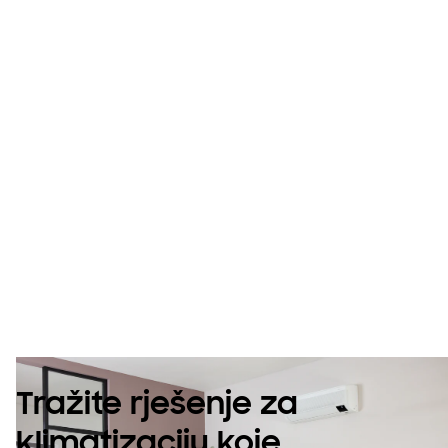
Klime za više
prostorija
Tražite rješenje za
klimatizaciju koje