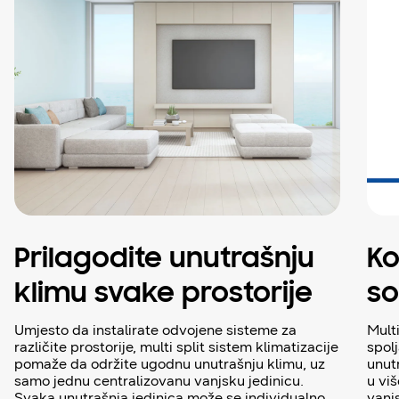
Prilagodite unutrašnju
Ko
klimu svake prostorije
s
Umjesto da instalirate odvojene sisteme za
Mult
različite prostorije, multi split sistem klimatizacije
spolj
pomaže da održite ugodnu unutrašnju klimu, uz
unut
samo jednu centralizovanu vanjsku jedinicu.
u vi
Svaka unutrašnja jedinica može se individualno
vanj