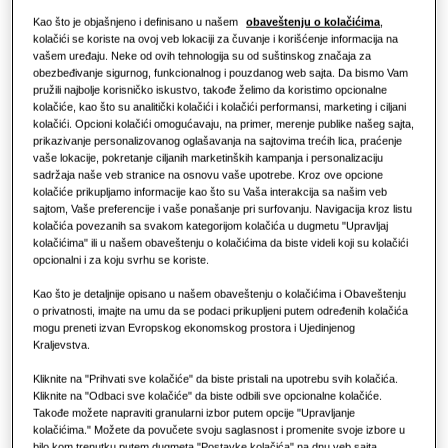
Kao što je objašnjeno i definisano u našem
obaveštenju o kolačićima
,
kolačići se koriste na ovoj veb lokaciji za čuvanje i korišćenje informacija na
Maloprodaja
vašem uređaju. Neke od ovih tehnologija su od suštinskog značaja za
obezbeđivanje sigurnog, funkcionalnog i pouzdanog web sajta. Da bismo Vam
pružili najbolje korisničko iskustvo, takođe želimo da koristimo opcionalne
Restoran
kolačiće, kao što su analitički kolačići i kolačići performansi, marketing i ciljani
kolačići. Opcioni kolačići omogućavaju, na primer, merenje publike našeg sajta,
prikazivanje personalizovanog oglašavanja na sajtovima trećih lica, praćenje
vaše lokacije, pokretanje ciljanih marketinških kampanja i personalizaciju
Kancelarija
sadržaja naše veb stranice na osnovu vaše upotrebe. Kroz ove opcione
kolačiće prikupljamo informacije kao što su Vaša interakcija sa našim veb
Održivost
sajtom, Vaše preferencije i vaše ponašanje pri surfovanju. Navigacija kroz listu
kolačića povezanih sa svakom kategorijom kolačića u dugmetu "Upravljaj
kolačićima" ili u našem obaveštenju o kolačićima da biste videli koji su kolačići
opcionalni i za koju svrhu se koriste.
One Samsung
Kao što je detaljnije opisano u našem obaveštenju o kolačićima i Obaveštenju
o privatnosti, imajte na umu da se podaci prikupljeni putem određenih kolačića
mogu preneti izvan Evropskog ekonomskog prostora i Ujedinjenog
Kraljevstva.
Kliknite na "Prihvati sve kolačiće" da biste pristali na upotrebu svih kolačića.
Kliknite na "Odbaci sve kolačiće" da biste odbili sve opcionalne kolačiće.
Takođe možete napraviti granularni izbor putem opcije "Upravljanje
kolačićima." Možete da povučete svoju saglasnost i promenite svoje izbore u
bilo kom trenutku putem dugmeta "Postavke kolačića" na dnu veb sajta.