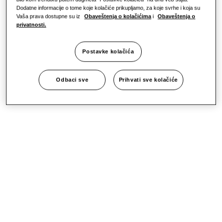
Dodatne informacije o tome koje kolačiće prikupljamo, za koje svrhe i koja su
Vaša prava dostupne su iz
Obaveštenja o kolačićima
i
Obaveštenja o
privatnosti.
Postavke kolačića
Odbaci sve
Prihvati sve kolačiće