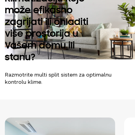
može efikasno
zagrijati ili ohladiti
više prostorija u
Vašem domu ili
stanu?
Razmotrite multi split sistem za optimalnu
kontrolu klime.