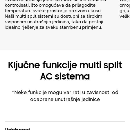
kontrolisati, što omogućava da prilagodite
omog
temperaturu svake prostorije po svom ukusu.
grij
Naši multi split sistemi su dostupni sa širokim
veli
rasponom unutrašnjih jedinica, tako da postoji
idealno rješenje za svaku stambenu primjenu.
Ključne funkcije multi split
AC sistema
*Neke funkcije mogu varirati u zavisnosti od
odabrane unutrašnje jedinice