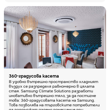
360-градусова касета
В удобно вътрешно пространство хладният
въздух се разпределя равномерно в цялата
стая. Samsung Climate Solutions разработи
иновативно вътрешно тяло, за да постигне
това: 360-градусовата касета на Samsung.
Това позволява на търговските потребители
да поддържат дадено помещение при