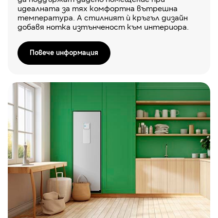
идеалната за тях комфортна вътрешна
температура. А стилният ѝ кръгъл дизайн
добавя нотка изтънченост към интериора.
Повече информация