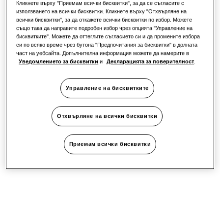
Кликнете върху "Приемам всички бисквитки", за да се съгласите с
използването на всички бисквитки. Кликнете върху "Отхвърляне на
всички бисквитки", за да откажете всички бисквитки по избор. Можете
също така да направите подробен избор чрез опцията "Управление на
бисквитките". Можете да оттеглите съгласието си и да промените избора
си по всяко време чрез бутона "Предпочитания за бисквитки" в долната
част на уебсайта. Допълнителна информация можете да намерите в
Уведомлението за бисквитки
и
Декларацията за поверителност
.
Управление на бисквитките
Отхвърляне на всички бисквитки
Приемам всички бисквитки