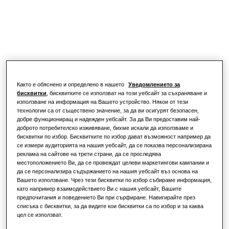
Начини за управление
РЕШЕНИЯ ЗА ТЪРГОВСКИ ОБЕКТИ
За хотели
За търговски обекти
Както е обяснено и определено в нашето
Уведомлението за
За ресторанти
бисквитки
, бисквитките се използват на този уебсайт за съхраняване и
използване на информация на Вашето устройство. Някои от тези
технологии са от съществено значение, за да ви осигурят безопасен,
добре функциониращ и надежден уебсайт. За да Ви предоставим най-
За офиси
доброто потребителско изживяване, бихме искали да използваме и
бисквитки по избор. Бисквитките по избор дават възможност например да
Устойчиво развитие
се измери аудиторията на нашия уебсайт, да се показва персонализирана
реклама на сайтове на трети страни, да се проследява
местоположението Ви, да се провеждат целеви маркетингови кампании и
да се персонализира съдържанието на нашия уебсайт въз основа на
Вашето използване. Чрез тези бисквитки по избор събираме информация,
One Samsung
като например взаимодействието Ви с нашия уебсайт, Вашите
предпочитания и поведението Ви при сърфиране. Навигирайте през
списъка с бисквитки, за да видите кои бисквитки са по избор и за каква
цел се използват.
SmartThings Pro