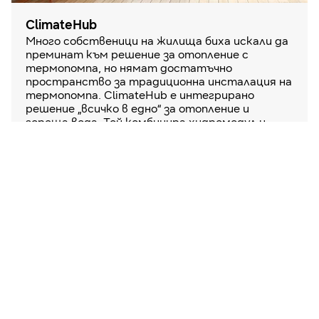
ClimateHub
Много собственици на жилища биха искали да
преминат към решение за отопление с
термопомпа, но нямат достатъчно
пространство за традиционна инсталация на
термопомпа. ClimateHub е интегрирано
решение „всичко в едно“ за отопление и
гореща вода. Той комбинира хидромодул и
резервоар за гореща вода в един-единствен,
добре проектиран агрегат. Това е компактно
решение, което оптимизира вътрешното
пространство и прави възможно
инсталирането на система с термопомпа в
повече домове, както новопостроени, така и
обновени.
Повече информация