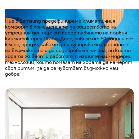
Ние в Samsung предефинираме климатичния
комфорт в помещенията за обществото на
утрешния ден още от представянето на първия
климатик през 1974 г. Днес, повече от 50 години по-
късно, продължаваме да разширяваме границите
на възможното и да подобряваме начина, по който
хората живеят и работят, с нашите най-модерни
технологии, които помагат на хората да намерят
своя ритъм, за да се чувстват възможно най-
добре.