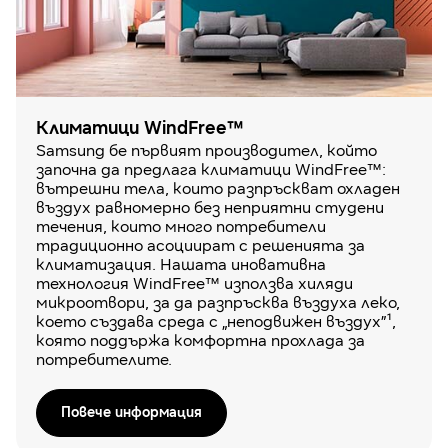
Климатици WindFree™
Samsung бе първият производител, който
започна да предлага климатици WindFree™:
вътрешни тела, които разпръскват охладен
въздух равномерно без неприятни студени
течения, които много потребители
традиционно асоциират с решенията за
климатизация. Нашата иновативна
технология WindFree™ използва хиляди
микроотвори, за да разпръсква въздуха леко,
което създава среда с „неподвижен въздух”¹,
която поддържа комфортна прохлада за
потребителите.
Повече информация