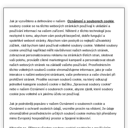
Profesionálové
Řešení tepelných čerpadel
Co je tepelné čerpadlo a jak funguje?
ŘEŠENÍ PRO KOMERČNÍ BUDOVY.
Jak je vysvětleno a definováno v našem
Oznámení o souborech cookie
,
O společnosti Samsung
soubory cookie se na těchto webových stránkách používají k ukládání a
Výhody tepelného čerpadla
používání informací na vašem zařízení. Některé z těchto technologií jsou
Klimatizační řešení
nezbytné k tomu, abychom vám poskytli bezpečné, dobře fungující a
spolehlivé webové stránky. Abychom vám poskytli co nejlepší uživatelský
Co je to klimatizace a jak funguje?
zážitek, rádi bychom také používali volitelné soubory cookie. Volitelné soubory
Ovladače
cookie umožňují například měřit návštěvnost našich webových stránek,
KOMERČNÍ ŘEŠENÍ
zobrazovat personalizovanou reklamu na stránkách třetích stran, sledovat
vaši polohu, provádět cílené marketingové kampaně a personalizovat obsah
našich webových stránek na základě vašeho používání. Prostřednictvím
Hotely
těchto volitelných souborů cookie shromažďujeme informace, jako je vaše
interakce s našimi webovými stránkami, vaše preference a vaše chování při
prohlížení stránek. Proděte seznam souborů cookie, na který odkazují
Maloobchod
jednotlivé kategorie souborů cookie v tlačítku „Spravovat soubory cookie“
nebo v našem Oznámení o souborech cookie, abyste zjistili, které soubory
cookie jsou volitelné a k jakému účelu se používají.
Restaurace
Jak je podrobněji popsáno v našem Oznámení o souborech cookie a
Oznámení o ochraně osobních údajů, vezměte prosím na vědomí, že údaje
shromážděné prostřednictvím určitých souborů cookie mohou být přenášeny
Kancelář
mimo Evropský hospodářský prostor a Spojené království.
Udržitelnost
Kliknutím na „Přijmout všechny soubory cookie“ souhlasíte s používáním