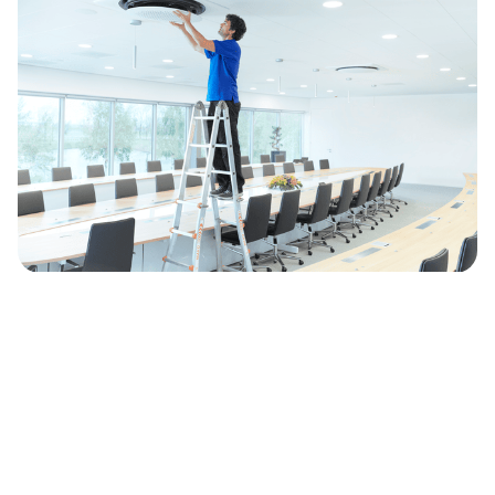
Podpora na každém kroku
Ve společnosti Samsung si uvědomujeme, že
každý podnik je jiný, což znamená, že potřeby
jednoho podniku se mohou lišit od potřeb jiného.
Snažíme se vám pomoci naplno rozvinout váš
obchodní potenciál tím, že vám nabízíme na míru