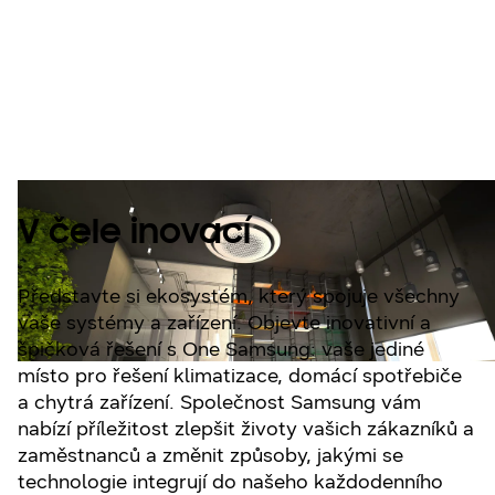
námahy: vaše
řešení pod jednou
značkou.
V čele inovací
Představte si ekosystém, který spojuje všechny
vaše systémy a zařízení. Objevte inovativní a
špičková řešení s One Samsung: vaše jediné
místo pro řešení klimatizace, domácí spotřebiče
a chytrá zařízení. Společnost Samsung vám
nabízí příležitost zlepšit životy vašich zákazníků a
zaměstnanců a změnit způsoby, jakými se
technologie integrují do našeho každodenního