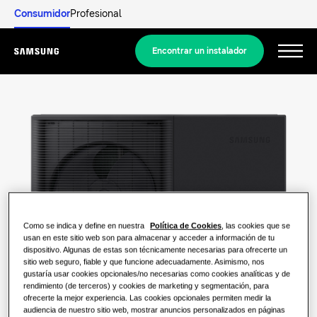
Consumidor
Profesional
Encontrar un instalador
Menu
Descubrir
SOLUCIONES RESIDENCIALES
Nuestras soluciones
¿Qué es una bomba de calor y cómo
funciona?
SOLUCIONES PARA TU HOGAR
Productos
Como se indica y define en nuestra
Política de Cookies
, las cookies que se
Soluciones de climatización
usan en este sitio web son para almacenar y acceder a información de tu
Ventajas de una bomba de calor
dispositivo. Algunas de estas son técnicamente necesarias para ofrecerte un
PRODUCTOS ESTRELLA
sitio web seguro, fiable y que funcione adecuadamente. Asimismo, nos
Acerca de Samsung
gustaría usar cookies opcionales/no necesarias como cookies analíticas y de
Soluciones de bombas de calor
¿Qué es un aire acondicionado y
rendimiento (de terceros) y cookies de marketing y segmentación, para
WindFree
cómo funciona?
ofrecerte la mejor experiencia. Las cookies opcionales permiten medir la
SOLUCIONES PARA OFICINAS
audiencia de nuestro sitio web, mostrar anuncios personalizados en páginas