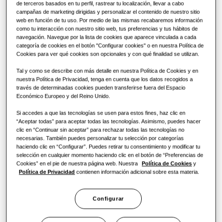
de terceros basados en tu perfil, rastrear tu localización, llevar a cabo
SOLUCIONES COMERCIALES
SmartThings
campañas de marketing dirigidas y personalizar el contenido de nuestro sitio
Soluciones de climatización
CAPACIDAD
:
5.0KW
CALOR 35°C
:
CALOR 55°C
:
web en función de tu uso. Por medio de las mismas recabaremos información
Hoteles
como tu interacción con nuestro sitio web, tus preferencias y tus hábitos de
Cassette 360
navegación. Navegue por la lista de cookies que aparece vinculada a cada
Controles
categoría de cookies en el botón "Configurar cookies" o en nuestra Política de
Cookies para ver qué cookies son opcionales y con qué finalidad se utilizan.
Comercio
AE050CXYBEK/EU
Compara WindFree
R290 Pump integrated
Tal y como se describe con más detalle en nuestra Política de Cookies y en
nuestra Política de Privacidad, tenga en cuenta que los datos recogidos a
Restaurante
Productos
través de determinadas cookies pueden transferirse fuera del Espacio
Capacidad disponible
Económico Europeo y del Reino Unido.
Oficina
5.0KW
8.0KW
12.0KW
16.0KW
Si accedes a que las tecnologías se usen para estos fines, haz clic en
“Aceptar todas” para aceptar todas las tecnologías. Asimismo, puedes hacer
clic en “Continuar sin aceptar” para rechazar todas las tecnologías no
Sostenibilidad
necesarias. También puedes personalizar tu selección por categorías
Tipo de alimentación
haciendo clic en “Configurar”. Puedes retirar tu consentimiento y modificar tu
One Samsung
selección en cualquier momento haciendo clic en el botón de “Preferencias de
1 fase
Cookies” en el pie de nuestra página web. Nuestra
Política de Cookies
y
Política de Privacidad
contienen información adicional sobre esta materia.
Efficient Climate Control
Encontrar un instalador
Configurar
Windfree Health Silence