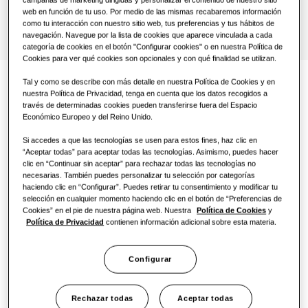
Oficina
web en función de tu uso. Por medio de las mismas recabaremos información
como tu interacción con nuestro sitio web, tus preferencias y tus hábitos de
Sostenibilidad
navegación. Navegue por la lista de cookies que aparece vinculada a cada
categoría de cookies en el botón "Configurar cookies" o en nuestra Política de
Cookies para ver qué cookies son opcionales y con qué finalidad se utilizan.
One Samsung
Tal y como se describe con más detalle en nuestra Política de Cookies y en
Control intuitivo y cómodo
nuestra Política de Privacidad, tenga en cuenta que los datos recogidos a
través de determinadas cookies pueden transferirse fuera del Espacio
Efficient Climate Control
Económico Europeo y del Reino Unido.
El ClimateHub Mono, Split y TDM Plus ofrece una
Si accedes a que las tecnologías se usen para estos fines, haz clic en
Windfree Health Silence
gama de opciones de control fáciles de usar que
“Aceptar todas” para aceptar todas las tecnologías. Asimismo, puedes hacer
clic en “Continuar sin aceptar” para rechazar todas las tecnologías no
facilitan mucho la vida. El control táctil dispone
necesarias. También puedes personalizar tu selección por categorías
de múltiples opciones de idioma y pantalla a
haciendo clic en “Configurar”. Puedes retirar tu consentimiento y modificar tu
selección en cualquier momento haciendo clic en el botón de “Preferencias de
color de gran luminosidad para las funciones de
Cookies” en el pie de nuestra página web. Nuestra
Política de Cookies
y
ajuste de temperatura, supervisión energética,
Política de Privacidad
contienen información adicional sobre esta materia.
configuración de horario de verano y supervisión
rápida de errores.¹ Se pueden configurar
Configurar
diferentes temperaturas para cada zona, por lo
que se pueden utilizar de forma eficiente los
radiadores de gran temperatura y el suelo
Rechazar todas
Aceptar todas