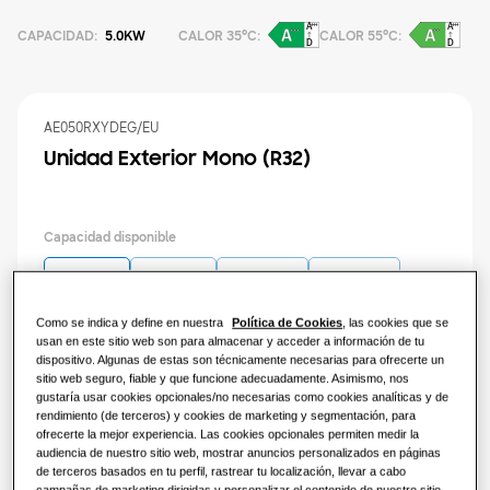
SOLUCIONES RESIDENCIALES
Nuestras soluciones
CAPACIDAD
:
5.0KW
CALOR 35°C
:
CALOR 55°C
:
¿Qué es una bomba de calor y cómo
funciona?
SOLUCIONES PARA TU HOGAR
Productos
Soluciones de climatización
AE050RXYDEG/EU
Ventajas de una bomba de calor
PRODUCTOS ESTRELLA
Unidad Exterior Mono (R32)
Acerca de Samsung
Soluciones de bombas de calor
¿Qué es un aire acondicionado y
WindFree
cómo funciona?
SOLUCIONES PARA OFICINAS
Capacidad disponible
SOLUCIONES COMERCIALES
SmartThings
Soluciones de climatización
5.0KW
8.0KW
12.0KW
16.0KW
Hoteles
Como se indica y define en nuestra
Política de Cookies
, las cookies que se
Cassette 360
usan en este sitio web son para almacenar y acceder a información de tu
Tipo de alimentación
Controles
dispositivo. Algunas de estas son técnicamente necesarias para ofrecerte un
Comercio
sitio web seguro, fiable y que funcione adecuadamente. Asimismo, nos
Compara WindFree
1 fase
gustaría usar cookies opcionales/no necesarias como cookies analíticas y de
rendimiento (de terceros) y cookies de marketing y segmentación, para
Restaurante
Productos
ofrecerte la mejor experiencia. Las cookies opcionales permiten medir la
audiencia de nuestro sitio web, mostrar anuncios personalizados en páginas
Encontrar un instalador
de terceros basados en tu perfil, rastrear tu localización, llevar a cabo
campañas de marketing dirigidas y personalizar el contenido de nuestro sitio