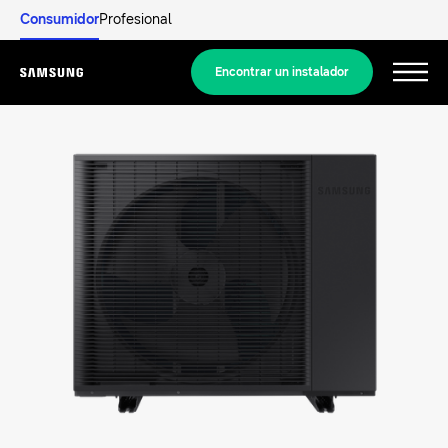
Consumidor
Profesional
Encontrar un instalador
Menu
Descubrir
SOLUCIONES RESIDENCIALES
Nuestras soluciones
¿Qué es una bomba de calor y cómo