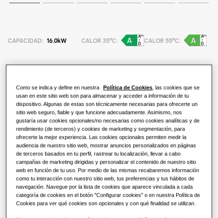
funciona?
SOLUCIONES PARA TU HOGAR
Productos
Soluciones de climatización
Ventajas de una bomba de calor
PRODUCTOS ESTRELLA
CAPACIDAD
:
16.0kW
CALOR 35°C
:
CALOR 55°C
:
Acerca de Samsung
Soluciones de bombas de calor
¿Qué es un aire acondicionado y
WindFree
cómo funciona?
SOLUCIONES PARA OFICINAS
AE160DXEDEGEU
SOLUCIONES COMERCIALES
Como se indica y define en nuestra
Política de Cookies
, las cookies que se
SmartThings
Split Outdoor (R32) - High Capacity
Soluciones de climatización
usan en este sitio web son para almacenar y acceder a información de tu
dispositivo. Algunas de estas son técnicamente necesarias para ofrecerte un
Hoteles
sitio web seguro, fiable y que funcione adecuadamente. Asimismo, nos
Capacidad disponible
Cassette 360
gustaría usar cookies opcionales/no necesarias como cookies analíticas y de
Controles
rendimiento (de terceros) y cookies de marketing y segmentación, para
12.5kW
16.0kW
Comercio
ofrecerte la mejor experiencia. Las cookies opcionales permiten medir la
Compara WindFree
audiencia de nuestro sitio web, mostrar anuncios personalizados en páginas
de terceros basados en tu perfil, rastrear tu localización, llevar a cabo
Tipo de alimentación
Restaurante
campañas de marketing dirigidas y personalizar el contenido de nuestro sitio
Productos
web en función de tu uso. Por medio de las mismas recabaremos información
como tu interacción con nuestro sitio web, tus preferencias y tus hábitos de
1 fase
3 fases
navegación. Navegue por la lista de cookies que aparece vinculada a cada
Oficina
categoría de cookies en el botón "Configurar cookies" o en nuestra Política de
Cookies para ver qué cookies son opcionales y con qué finalidad se utilizan.
Sostenibilidad
Encontrar un instalador