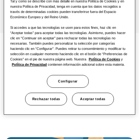
Tal y como se describe con más detalle en nuestra Política de Cookies y en
nuestra Política de Privacidad, tenga en cuenta que los datos recogidos a
One Samsung
través de determinadas cookies pueden transferirse fuera del Espacio
Económico Europeo y del Reino Unido.
Si accedes a que las tecnologías se usen para estos fines, haz clic en
Efficient Climate Control
“Aceptar todas” para aceptar todas las tecnologías. Asimismo, puedes hacer
clic en “Continuar sin aceptar” para rechazar todas las tecnologías no
necesarias. También puedes personalizar tu selección por categorías
Windfree Health Silence
Menor PCA
haciendo clic en “Configurar”. Puedes retirar tu consentimiento y modificar tu
selección en cualquier momento haciendo clic en el botón de “Preferencias de
Cookies” en el pie de nuestra página web. Nuestra
Política de Cookies
y
Política de Privacidad
contienen información adicional sobre esta materia.
La nueva gama EHS Split utiliza refrigerante R32. Este
refrigerante tiene un menor potencial de calentamiento
atmosférico (PCA) en comparación con el modelo
Configurar
anterior de EHS Split (AE120AXEDEH/EU), que contiene
refrigerante R410A¹. También reduce la cantidad de
refrigerante necesaria¹.
Rechazar todas
Aceptar todas