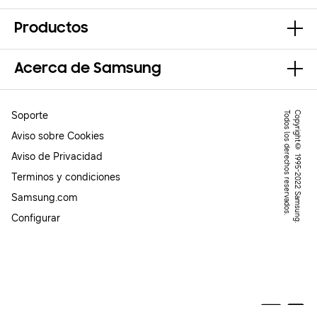
Productos
Acerca de Samsung
Soporte
.
C
o
p
y
r
ig
h
t
©
1
9
9
5
-
2
0
2
2
S
a
m
s
u
n
g
.
T
o
d
o
s
l
o
s
d
e
r
e
c
h
o
s
r
e
s
e
r
v
a
d
o
s
Aviso sobre Cookies
Aviso de Privacidad
Terminos y condiciones
Samsung.com
Configurar