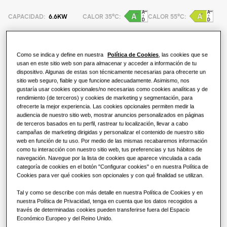
Soluciones de climatización
Ventajas de una bomba de calor
CAPACIDAD
:
6.6KW
CALOR 35°C
:
CALOR 55°C
:
PRODUCTOS ESTRELLA
Acerca de Samsung
Soluciones de bombas de calor
¿Qué es un aire acondicionado y
WindFree
cómo funciona?
Como se indica y define en nuestra
Política de Cookies
, las cookies que se
SOLUCIONES PARA OFICINAS
AE066MXTPEH/EU
usan en este sitio web son para almacenar y acceder a información de tu
SOLUCIONES COMERCIALES
Unidad Exterior TDM Plus
dispositivo. Algunas de estas son técnicamente necesarias para ofrecerte un
SmartThings
Soluciones de climatización
sitio web seguro, fiable y que funcione adecuadamente. Asimismo, nos
gustaría usar cookies opcionales/no necesarias como cookies analíticas y de
Hoteles
rendimiento (de terceros) y cookies de marketing y segmentación, para
Cassette 360
ofrecerte la mejor experiencia. Las cookies opcionales permiten medir la
Capacidad disponible
Controles
audiencia de nuestro sitio web, mostrar anuncios personalizados en páginas
Comercio
de terceros basados en tu perfil, rastrear tu localización, llevar a cabo
Compara WindFree
4.4KW
6.6KW
9.0KW
12.0KW
campañas de marketing dirigidas y personalizar el contenido de nuestro sitio
web en función de tu uso. Por medio de las mismas recabaremos información
Restaurante
como tu interacción con nuestro sitio web, tus preferencias y tus hábitos de
Productos
16.0KW
navegación. Navegue por la lista de cookies que aparece vinculada a cada
categoría de cookies en el botón "Configurar cookies" o en nuestra Política de
Cookies para ver qué cookies son opcionales y con qué finalidad se utilizan.
Oficina
Tipo de alimentación
Tal y como se describe con más detalle en nuestra Política de Cookies y en
Sostenibilidad
1 fase
nuestra Política de Privacidad, tenga en cuenta que los datos recogidos a
través de determinadas cookies pueden transferirse fuera del Espacio
Económico Europeo y del Reino Unido.
One Samsung