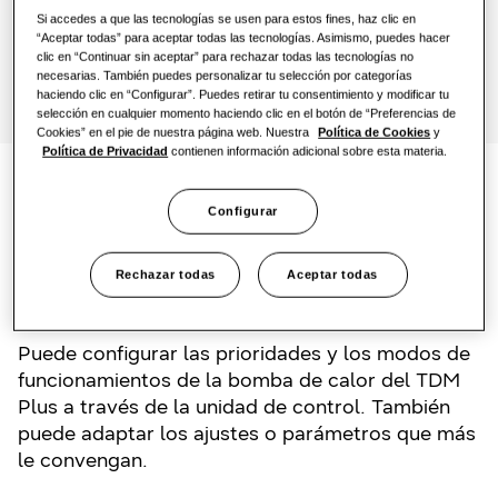
Si accedes a que las tecnologías se usen para estos fines, haz clic en
Encontrar un instalador
“Aceptar todas” para aceptar todas las tecnologías. Asimismo, puedes hacer
clic en “Continuar sin aceptar” para rechazar todas las tecnologías no
Efficient Climate Control
necesarias. También puedes personalizar tu selección por categorías
haciendo clic en “Configurar”. Puedes retirar tu consentimiento y modificar tu
selección en cualquier momento haciendo clic en el botón de “Preferencias de
Windfree Health Silence
Cookies” en el pie de nuestra página web. Nuestra
Política de Cookies
y
Política de Privacidad
contienen información adicional sobre esta materia.
Funcionamiento
Configurar
personalizado en
Rechazar todas
Aceptar todas
cualquier momento
Puede configurar las prioridades y los modos de
funcionamientos de la bomba de calor del TDM
Plus a través de la unidad de control. También
puede adaptar los ajustes o parámetros que más
le convengan.