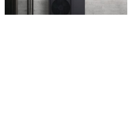
Mono HT Quiet -ratkaisu
Mono HT Quiet -ratkaisu on samanlainen kuin
Mono-ratkaisumme, mutta se tuottaa korkean
veden lämpötilan alhaisella melutasolla. Se sopii
erinomaisesti asuinrakennusten
kunnostusmarkkinoille.
Discover Split heat pumps