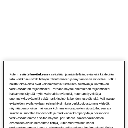
RATKAISUJA KOTIISI
Merkittävimmät tuotteet
Lue lisää
Ilmastointiratkaisut
ASUINTALORATKAISUT
Ammattilaiset
Lämpöpumppuratkaisut
Mikä lämpöpumppu on ja miten se
toimii?
RATKAISUJA LIIKERAKENNUKSIIN
Tietoja Samsungista
Ilmastointiratkaisut
Lämpöpumpun hyödyt
Kuten
evästeilmoituksessa
selitetään ja määritellään, evästeitä käytetään
Ohjauslaitteet
Mikä on ilmastointilaite ja miten se
tällä verkkosivustolla tietojen tallentamiseen ja käyttämiseen laitteellasi. Jotkut
toimii?
näistä tekniikoista ovat välttämättömiä turvallisen, toimivan ja luotettavan
verkkosivuston tarjoamiseksi. Parhaan käyttökokemuksen tarjoamiseksi
KAUPALLISET RATKAISUT
haluamme käyttää myös valinnaisia evästeitä, kuten analyyttisiä ja
suorituskykyevästeitä sekä markkinointi- ja kohdennusevästeitä. Valinnaisten
Hotellit
evästeiden avulla voidaan esimerkiksi mitata verkkosivustomme yleisöä,
näyttää personoitua mainontaa kolmansien osapuolten sivustoilla, seurata
sijaintiasi, suorittaa kohdennettuja markkinointikampanjoita ja personoida
verkkosivustomme sisältöä käyttösi perusteella. Näiden valinnaisten
Vähittäismyynti
evästeiden avulla keräämme tietoja, kuten vuorovaikutuksesi
verkkosivustomme kanssa, mieltymyksesi ja selauskäyttäytymisesi. Selaa