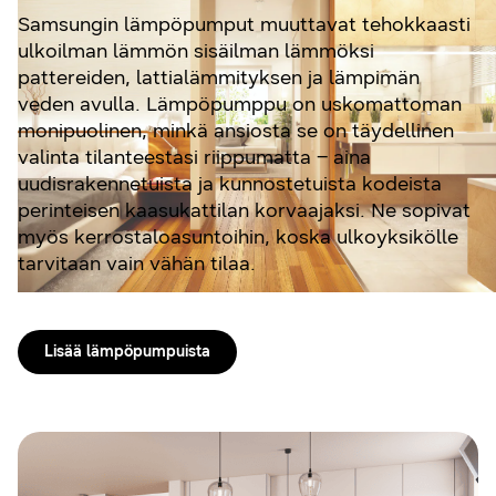
Samsungin lämpöpumput muuttavat tehokkaasti
ulkoilman lämmön sisäilman lämmöksi
pattereiden, lattialämmityksen ja lämpimän
veden avulla. Lämpöpumppu on uskomattoman
monipuolinen, minkä ansiosta se on täydellinen
valinta tilanteestasi riippumatta – aina
uudisrakennetuista ja kunnostetuista kodeista
perinteisen kaasukattilan korvaajaksi. Ne sopivat
myös kerrostaloasuntoihin, koska ulkoyksikölle
tarvitaan vain vähän tilaa.
Lisää lämpöpumpuista