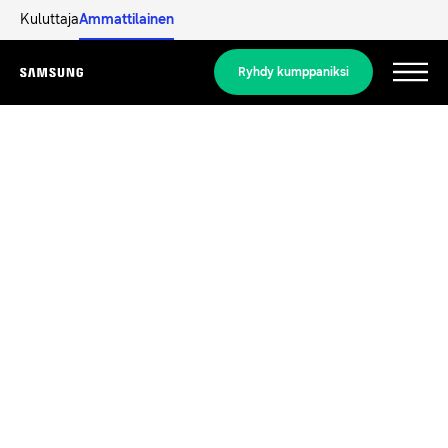
Kuluttaja
Ammattilainen
Ryhdy kumppaniksi
Menu
Tuotteet
Tuotteet
Ratkaisumme