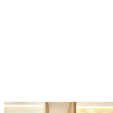
Samsungin
lämmitys- ja
lämminvesiratkais
ut tarpeittesi
mukaan