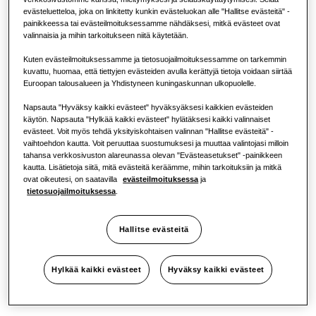
evästeluetteloa, joka on linkitetty kunkin evästeluokan alle "Hallitse evästeitä" -
Ravintola
painikkeessa tai evästeilmoituksessamme nähdäksesi, mitkä evästeet ovat
valinnaisia ja mihin tarkoitukseen niitä käytetään.
Toimisto
Kuten evästeilmoituksessamme ja tietosuojailmoituksessamme on tarkemmin
kuvattu, huomaa, että tiettyjen evästeiden avulla kerättyjä tietoja voidaan siirtää
Euroopan talousalueen ja Yhdistyneen kuningaskunnan ulkopuolelle.
Kestävyys
Napsauta "Hyväksy kaikki evästeet" hyväksyäksesi kaikkien evästeiden
käytön. Napsauta "Hylkää kaikki evästeet" hylätäksesi kaikki valinnaiset
evästeet. Voit myös tehdä yksityiskohtaisen valinnan "Hallitse evästeitä" -
vaihtoehdon kautta. Voit peruuttaa suostumuksesi ja muuttaa valintojasi milloin
One Samsung
tahansa verkkosivuston alareunassa olevan "Evästeasetukset" -painikkeen
kautta. Lisätietoja siitä, mitä evästeitä keräämme, mihin tarkoituksiin ja mitkä
ovat oikeutesi, on saatavilla
evästeilmoituksessa
ja
tietosuojailmoituksessa
.
SmartThings Pro
Hallitse evästeitä
Hylkää kaikki evästeet
Hyväksy kaikki evästeet