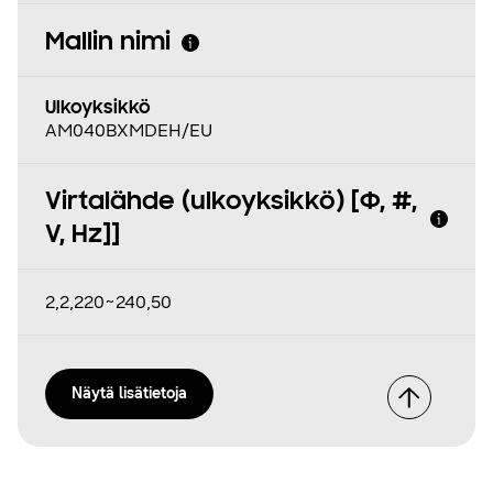
Mallin nimi
Ulkoyksikkö
AM040BXMDEH/EU
Virtalähde (ulkoyksikkö) [Φ, #,
V, Hz]]
2,2,220~240,50
Näytä lisätietoja