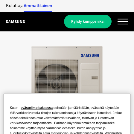
Kuluttaja
Ammattilainen
Ryhdy kumppaniksi
Menu
Tuotteet
Tuotteet
Ratkaisumme
RATKAISUJA KOTIISI
Merkittävimmät tuotteet
Lue lisää
Ilmastointiratkaisut
ASUINTALORATKAISUT
Kuten
evästeilmoituksessa
selitetään ja määritellään, evästeitä käytetään
Ammattilaiset
tällä verkkosivustolla tietojen tallentamiseen ja käyttämiseen laitteellasi. Jotkut
Lämpöpumppuratkaisut
Mikä lämpöpumppu on ja miten se
näistä tekniikoista ovat välttämättömiä turvallisen, toimivan ja luotettavan
toimii?
verkkosivuston tarjoamiseksi. Parhaan käyttökokemuksen tarjoamiseksi
RATKAISUJA LIIKERAKENNUKSIIN
haluamme käyttää myös valinnaisia evästeitä, kuten analyyttisiä ja
Tietoja Samsungista
suorituskykyevästeitä sekä markkinointi- ja kohdennusevästeitä. Valinnaisten