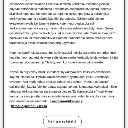
evästeiden avulla voidaan esimerkiksi mitata verkkosivustomme yleisöä,
Ilmastointiratkaisut
Lämpöpumpun hyödyt
KAPASITEETTI
:
11.2KW
näyttää personoitua mainontaa kolmansien osapuolten sivustoilla, seurata
sijaintiasi, suorittaa kohdennettuja markkinointikampanjoita ja personoida
verkkosivustomme sisältöä käyttösi perusteella. Näiden valinnaisten
Ohjauslaitteet
Mikä on ilmastointilaite ja miten se
evästeiden avulla keräämme tietoja, kuten vuorovaikutuksesi
toimii?
verkkosivustomme kanssa, mieltymyksesi ja selauskäyttäytymisesi. Selaa
AM040BXMDEH/EU
evästeluetteloa, joka on linkitetty kunkin evästeluokan alle "Hallitse evästeitä" -
KAUPALLISET RATKAISUT
painikkeessa tai evästeilmoituksessamme nähdäksesi, mitkä evästeet ovat
DVM S Eco Ulkoyksikkö
valinnaisia ja mihin tarkoitukseen niitä käytetään.
Käytettävissä oleva kapasiteetti
Hotellit
Kuten evästeilmoituksessamme ja tietosuojailmoituksessamme on tarkemmin
kuvattu, huomaa, että tiettyjen evästeiden avulla kerättyjä tietoja voidaan siirtää
11.2KW
14.0KW
22.4KW
28.0KW
Euroopan talousalueen ja Yhdistyneen kuningaskunnan ulkopuolelle.
Vähittäismyynti
Napsauta "Hyväksy kaikki evästeet" hyväksyäksesi kaikkien evästeiden
33.5KW
käytön. Napsauta "Hylkää kaikki evästeet" hylätäksesi kaikki valinnaiset
evästeet. Voit myös tehdä yksityiskohtaisen valinnan "Hallitse evästeitä" -
Ravintola
vaihtoehdon kautta. Voit peruuttaa suostumuksesi ja muuttaa valintojasi milloin
Käytettävissä oleva teho
tahansa verkkosivuston alareunassa olevan "Evästeasetukset" -painikkeen
kautta. Lisätietoja siitä, mitä evästeitä keräämme, mihin tarkoituksiin ja mitkä
Toimisto
ovat oikeutesi, on saatavilla
evästeilmoituksessa
ja
1 vaihe
tietosuojailmoituksessa
.
Kestävyys
Hallitse evästeitä
Ota yhteyttä Samsungiin