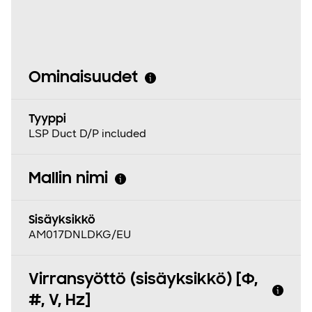
Ominaisuudet
Tyyppi
LSP Duct D/P included
Mallin nimi
Sisäyksikkö
AM017DNLDKG/EU
Virransyöttö (sisäyksikkö) [Φ,
#, V, Hz]