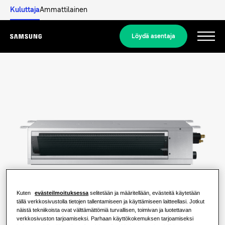
Kuluttaja
Ammattilainen
Löydä asentaja
Menu
Lue lisää
ASUINTALORATKAISUT
Ratkaisumme
Mikä lämpöpumppu on ja miten se
toimii?
RATKAISUJA KOTIISI
Tuotteet
Ilmastointiratkaisut
Lämpöpumpun hyödyt
Kuten
evästeilmoituksessa
selitetään ja määritellään, evästeitä käytetään
tällä verkkosivustolla tietojen tallentamiseen ja käyttämiseen laitteellasi. Jotkut
Tuotteet
Tietoja Samsungista
näistä tekniikoista ovat välttämättömiä turvallisen, toimivan ja luotettavan
Lämpöpumppuratkaisut
verkkosivuston tarjoamiseksi. Parhaan käyttökokemuksen tarjoamiseksi
Mikä on ilmastointilaite ja miten se