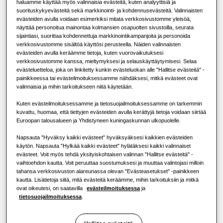
haluamme käyttää myös valinnaisia evästeitä, kuten analyyttisiä ja
toimii?
RATKAISUJA LIIKERAKENNUKSIIN
suorituskykyevästeitä sekä markkinointi- ja kohdennusevästeitä. Valinnaisten
KAPASITEETTI
:
1.7kW
Merkittävimmät tuotteet
evästeiden avulla voidaan esimerkiksi mitata verkkosivustomme yleisöä,
KAUPALLISET RATKAISUT
näyttää personoitua mainontaa kolmansien osapuolten sivustoilla, seurata
Ilmastointiratkaisut
sijaintiasi, suorittaa kohdennettuja markkinointikampanjoita ja personoida
Hotellit
verkkosivustomme sisältöä käyttösi perusteella. Näiden valinnaisten
evästeiden avulla keräämme tietoja, kuten vuorovaikutuksesi
LSP kanavoitava (sisältää pumpun)
verkkosivustomme kanssa, mieltymyksesi ja selauskäyttäytymisesi. Selaa
Ohjauslaitteet
evästeluetteloa, joka on linkitetty kunkin evästeluokan alle "Hallitse evästeitä" -
Vähittäismyynti
Käytettävissä oleva kapasiteetti
painikkeessa tai evästeilmoituksessamme nähdäksesi, mitkä evästeet ovat
valinnaisia ja mihin tarkoitukseen niitä käytetään.
1.7kW
2.2kW
2.8kW
3.6kW
Ravintola
Kuten evästeilmoituksessamme ja tietosuojailmoituksessamme on tarkemmin
kuvattu, huomaa, että tiettyjen evästeiden avulla kerättyjä tietoja voidaan siirtää
4.5kW
5.6kW
7.1kW
Euroopan talousalueen ja Yhdistyneen kuningaskunnan ulkopuolelle.
Toimisto
Napsauta "Hyväksy kaikki evästeet" hyväksyäksesi kaikkien evästeiden
Käytettävissä oleva teho
käytön. Napsauta "Hylkää kaikki evästeet" hylätäksesi kaikki valinnaiset
Kestävyys
evästeet. Voit myös tehdä yksityiskohtaisen valinnan "Hallitse evästeitä" -
vaihtoehdon kautta. Voit peruuttaa suostumuksesi ja muuttaa valintojasi milloin
1 vaihe
One Samsung
tahansa verkkosivuston alareunassa olevan "Evästeasetukset" -painikkeen
kautta. Lisätietoja siitä, mitä evästeitä keräämme, mihin tarkoituksiin ja mitkä
ovat oikeutesi, on saatavilla
evästeilmoituksessa
ja
tietosuojailmoituksessa
.
Löydä asentaja