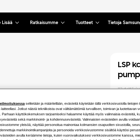
 Lisää
Ratkaisumme
Tuotteet
Tietoja Samsun
LSP k
pump
Käytettäviss
1.7kW
teilmoituksessa
selitetään ja määritellään, evästeitä käytetään tällä verkkosivustolla tietojen 
laitteellasi. Jotkut näistä tekniikoista ovat välttämättömiä turvallisen, toimivan ja luotettavan
i. Parhaan käyttökokemuksen tarjoamiseksi haluamme käyttää myös valinnaisia evästeitä, kut
4.5kW
kyevästeitä sekä markkinointi- ja kohdennusevästeitä. Valinnaisten evästeiden avulla voidaa
sivustomme yleisöä, näyttää personoitua mainontaa kolmansien osapuolten sivustoilla, seurata
hdennettuja markkinointikampanjoita ja personoida verkkosivustomme sisältöä käyttösi perust
Käytettävis
 evästeiden avulla keräämme tietoja, kuten vuorovaikutuksesi verkkosivustomme kanssa, mie