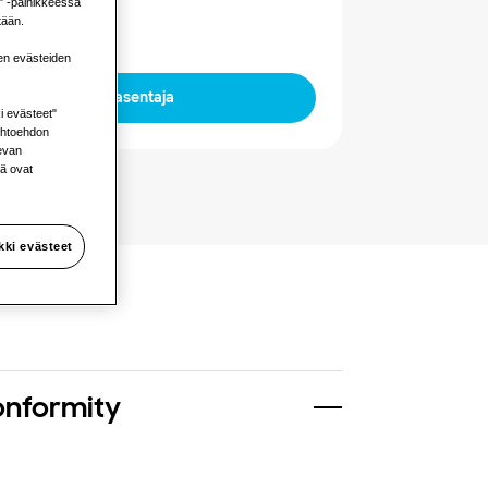
ä" -painikkeessa
tään.
en evästeiden
Löydä asentaja
i evästeet"
aihtoehdon
levan
kä ovat
kki evästeet
onformity