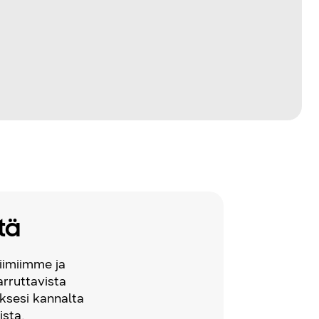
tä
iimiimme ja
arruttavista
ksesi kannalta
ista.