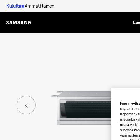
Kuluttaja
Ammattilainen
Lue
Menu
Kuten
eväs
käyttämiseen 
tarjoamiseks
ja suoritusky
mitata verkko
suorittaa ko
valinnaisten