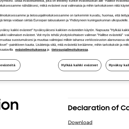
tymisesi. Selaa evästeluetteloa, joka on linkitetty kunkin evästeluokan alle "Hallitse evästeit
1 vaihe
oituksessamme nähdäksesi, mitkä evästeet ovat valinnaisia ja mihin tarkoitukseen niitä käyte
ilmoituksessamme ja tietosuojailmoituksessamme on tarkemmin kuvattu, huomaa, että tiettyj
yjä tietoja voidaan siirtää Euroopan talousalueen ja Yhdistyneen kuningaskunnan ulkopuolelle.
väksy kaikki evästeet" hyväksyäksesi kaikkien evästeiden käytön. Napsauta "Hylkää kaikk
aikki valinnaiset evästeet. Voit myös tehdä yksityiskohtaisen valinnan "Hallitse evästeitä" -v
peruuttaa suostumuksesi ja muuttaa valintojasi milloin tahansa verkkosivuston alareunassa o
set" -painikkeen kautta. Lisätietoja siitä, mitä evästeitä keräämme, mihin tarkoituksiin ja mit
 saatavilla
evästeilmoituksessa
ja
tietosuojailmoituksessa
.
 evästeitä
Hylkää kaikki evästeet
Hyväksy kai
ion
Declaration of C
Download