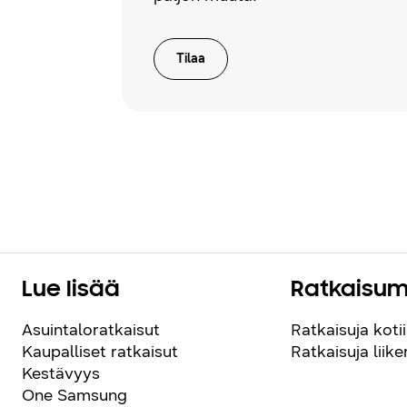
Tilaa
Lue lisää
Ratkaisu
Asuintaloratkaisut
Ratkaisuja kotii
Kaupalliset ratkaisut
Ratkaisuja liik
Kestävyys
One Samsung