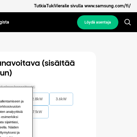
Tutkia
Tuki
Vieraile sivulla www.samsung.com/fi/
gista
Löydä asentaja
anavoitava (sisältää
un)
ä oleva kapasiteetti
2.2kW
2.8kW
3.6kW
tallentamiseen ja
 verkkosivuston
en analyyttisiä
5.6kW
7.1kW
n esimerkiksi
 sijaintiasi,
eella. Näiden
sä oleva teho
ltymyksesi ja