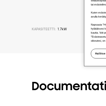
selauskäyttäy
tai evästeilm
Kuten eväste
avulla kerätt
Napsauta "Hy
hylätäksesi k
KAPASITEETTI
:
1.7kW
kautta. Voit 
"Evästeasetuk
oikeutesi, on
Hallitse
Documentat