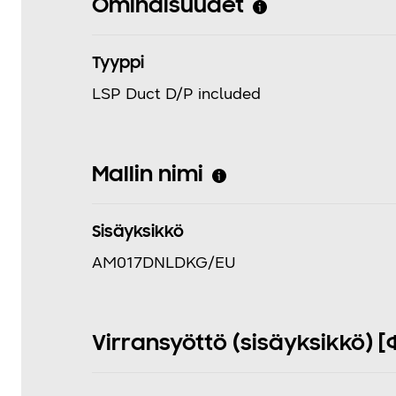
Ominaisuudet
Tyyppi
LSP Duct D/P included
Mallin nimi
Sisäyksikkö
AM017DNLDKG/EU
Virransyöttö (sisäyksikkö) [Φ,