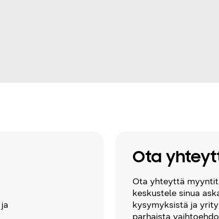
Ota yhteyt
Ota yhteyttä myyntit
keskustele sinua ask
 ja
kysymyksistä ja yrity
parhaista vaihtoehdo