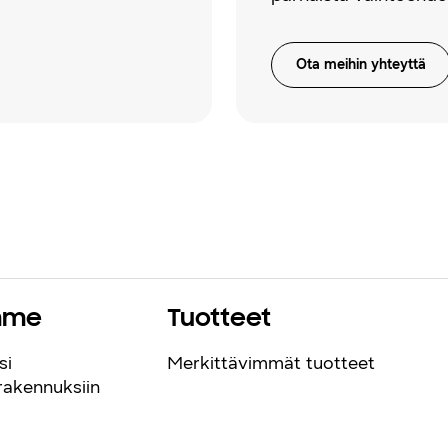
Ota meihin yhteyttä
mme
Tuotteet
si
Merkittävimmät tuotteet
erakennuksiin