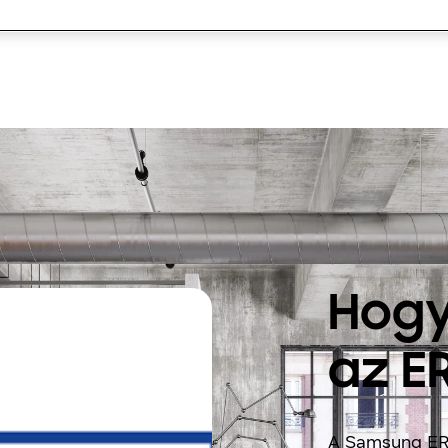
Görgessen lefelé
Hogy
az E
A Samsung ERV