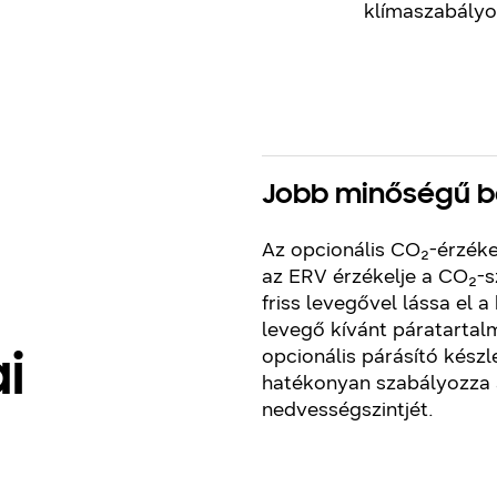
klímaszabályo
Jobb minőségű be
Az opcionális CO₂-érzéke
az ERV érzékelje a CO₂-s
friss levegővel lássa el a
levegő kívánt páratartal
opcionális párásító készl
i
hatékonyan szabályozza 
nedvességszintjét.