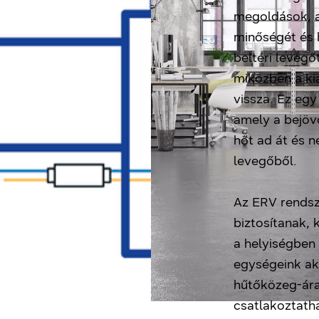
megoldások, am
minőségét és h
beltéri levegőt
miközben a ki
vissza. Ez egy
amely a bejöv
hőt ad át és 
levegőből.
Az ERV rendsz
biztosítanak, 
a helyiségben
egységeink ak
hűtőközeg-ára
csatlakoztath