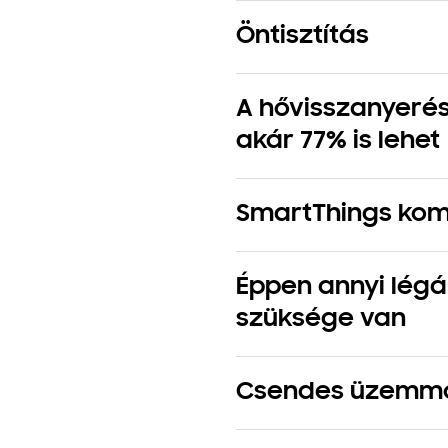
Öntisztítás
A hővisszanyeré
akár 77% is lehet
SmartThings komp
Éppen annyi lég
szüksége van
Csendes üzemm