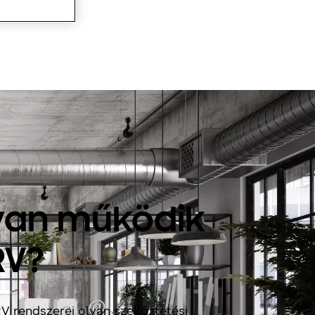
an működik
RV?
 rendszerei olyan szellőztetési