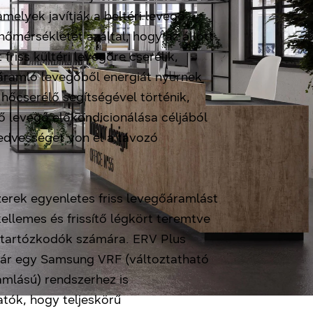
elyek javítják a beltéri levegő
őmérsékletét azáltal, hogy az állott
 friss kültéri levegőre cserélik,
áramló levegőből energiát nyernek
 hőcserélő segítségével történik,
ő levegő előkondicionálása céljából
nedvességet von el a távozó
erek egyenletes friss levegőáramlást
kellemes és frissítő légkört teremtve
 tartózkodók számára. ERV Plus
ár egy Samsung VRF (változtatható
mlású) rendszerhez is
atók, hogy teljeskörű