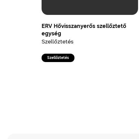
ERV Hővisszanyerős szellőztető
egység
Szellőztetés
Szellőztetés