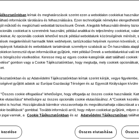
ájékoztatónkban
leírtak és meghatározások szerint ezen a weboldalon cookiekat használu
álható információk tárolására és felhasználására. Ezen technológiák némelyike elengedhetet
 jól működő és megbízható weboldalt biztosítsunk Önnek. A legjobb felhasználói élmény bizto
ionális cookiekat is szeretnénk használni, például analitikai és teljesítmény cookiekat, vala
ookiekat. Az opcionális cookiek lehetővé teszik például weboldalunk közönségének mérését,
etések megjelenítését harmadik felek webhelyein, tartózkodási helyének nyomon követését, c
pányok futtatását és weboldalunk tartalmának személyre szabását az Ön használata alapj
llőztetés
okiekon keresztül olyan információkat gyűjtünk, mint például Önnek a weboldalunkkal való int
és böngészési viselkedése. Keresse meg az egyes cookie-kategóriák alatt található cookiek li
elése" gombon vagy a Cookie Tájékoztatónkban, hogy megtudja, mely cookiek opcionálisak,
ket.
ékoztatónkban és az Adatvédelmi Tájékoztatónkban leírtak szerint kérjük, vegye figyelembe
ozása helyi
tségével gyűjtött adatok az Európai Gazdasági Térségen és az Egyesült Királyságon kívülre 
z "Összes cookie elfogadása" lehetőségre, hogy elfogadja az összes cookie használatát. Kat
ie elutasítása" lehetőségre az összes opcionális cookie elutasításához. A "Cookiek kezelés
tést is hozhat. Hozzájárulását bármikor visszavonhatja és megváltoztathatja választásait a w
okie-beállítások" gombbal. További információ arról, hogy milyen cookiekat gyűjtünk, milyen c
ra
 jogai vannak, a
Cookie Tájékoztatónkban
és az
Adatvédelmi Tájékoztatóban
találhat
 kezelése
Összes elutasítása
Összes