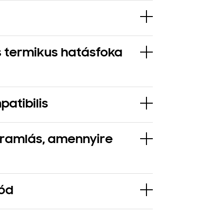
s termikus hatásfoka
atibilis
áramlás, amennyire
ód