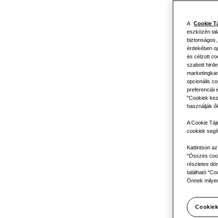
A
Cookie T
eszközén tal
biztonságos,
érdekében opc
és célzott c
szabott hird
marketingkam
ERV: sze
opcionális co
preferenciái 
"Cookiek kez
használják ő
A Cookie Táj
vállalk
cookiek segí
Kattintson a
"Összes cook
részletes dön
található "Co
számá
Önnek milyen
Cookiek