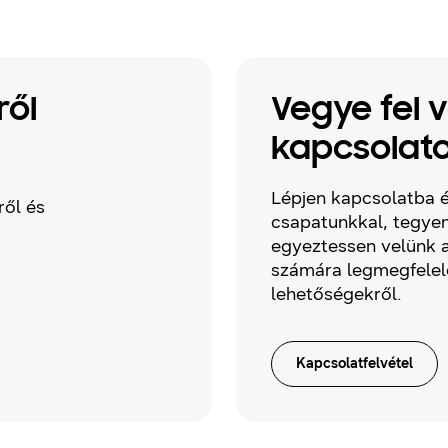
ről
Vegye fel 
kapcsolato
Lépjen kapcsolatba é
ről és
csapatunkkal, tegyen
egyeztessen velünk a
számára legmegfele
lehetőségekről.
Kapcsolatfelvétel