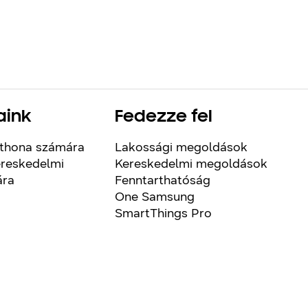
aink
Fedezze fel
thona számára
Lakossági megoldások
reskedelmi
Kereskedelmi megoldások
ára
Fenntarthatóság
One Samsung
SmartThings Pro