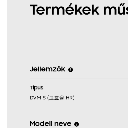
Termékek műs
Jellemzők
Típus
DVM S (고효율 HR)
Modell neve