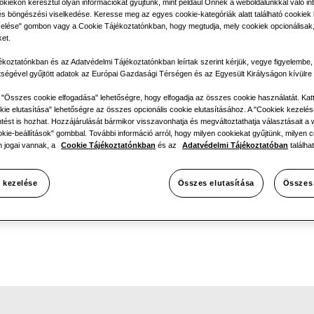
okiekon keresztül olyan információkat gyűjtünk, mint például Önnek a weboldalunkkal való int
és böngészési viselkedése. Keresse meg az egyes cookie-kategóriák alatt található cookiek li
elése" gombon vagy a Cookie Tájékoztatónkban, hogy megtudja, mely cookiek opcionálisak,
Elérhető vil
ket.
Háromfá
ékoztatónkban és az Adatvédelmi Tájékoztatónkban leírtak szerint kérjük, vegye figyelembe
tségével gyűjtött adatok az Európai Gazdasági Térségen és az Egyesült Királyságon kívülre 
z "Összes cookie elfogadása" lehetőségre, hogy elfogadja az összes cookie használatát. Kat
ie elutasítása" lehetőségre az összes opcionális cookie elutasításához. A "Cookiek kezelés
tést is hozhat. Hozzájárulását bármikor visszavonhatja és megváltoztathatja választásait a w
okie-beállítások" gombbal. További információ arról, hogy milyen cookiekat gyűjtünk, milyen c
 jogai vannak, a
Cookie Tájékoztatónkban
és az
Adatvédelmi Tájékoztatóban
találhat
 kezelése
Összes elutasítása
Összes