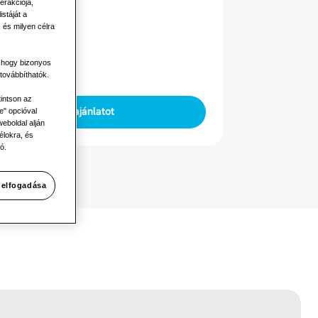
erakciója,
stáját a
 és milyen célra
lamos teljesítmény
zisú
, hogy bizonyos
továbbíthatók.
tintson az
Kérjen ajánlatot
e" opcióval
eboldal alján
élokra, és
ó.
 elfogadása