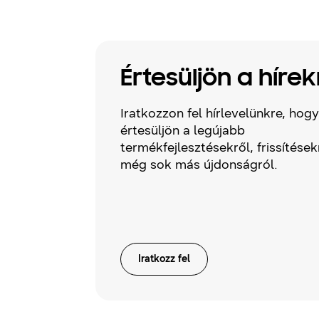
Értesüljön a hírek
Iratkozzon fel hírlevelünkre, hogy
értesüljön a legújabb
termékfejlesztésekről, frissítések
még sok más újdonságról.
Iratkozz fel