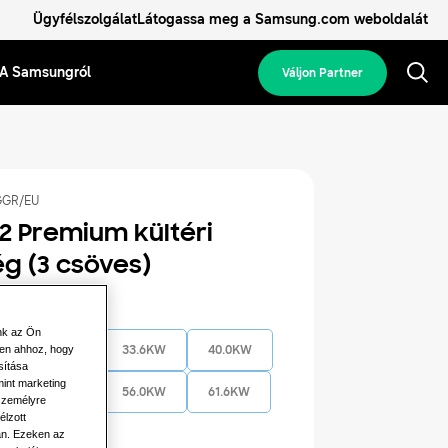
Ügyfélszolgálat
Látogassa meg a Samsung.com weboldalát
A Samsungról
Váljon Partner
GR/EU
2 Premium kültéri
g (3 csöves)
jesítmény
nk az Ön
len ahhoz, hogy
28.0KW
33.6KW
40.0KW
sítása
mint marketing
50.4KW
56.0KW
61.6KW
 személyre
élzott
72.8KW
án. Ezeken az