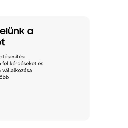
velünk a
t
rtékesítési
 fel kérdéseket és
 vállalkozása
lőbb