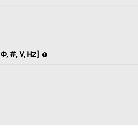
Φ, #, V, Hz]