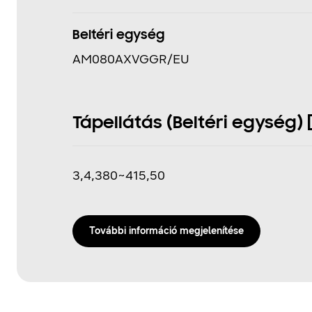
Beltéri egység
AM080AXVGGR/EU
Tápellátás (Beltéri egység) [
3,4,380~415,50
További információ megjelenítése