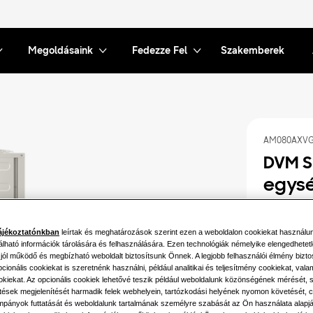
Megoldásaink
Fedezze Fel
Szakemberek
AM080AXVG
DVM S
egysé
Elérhető tel
ájékoztatónkban
leírtak és meghatározások szerint ezen a weboldalon cookiekat használu
álható információk tárolására és felhasználására. Ezen technológiák némelyike elengedhetet
22.4KW
 jól működő és megbízható weboldalt biztosítsunk Önnek. A legjobb felhasználói élmény bizto
ionális cookiekat is szeretnénk használni, például analitikai és teljesítmény cookiekat, vala
45.0KW
ookiekat. Az opcionális cookiek lehetővé teszik például weboldalunk közönségének mérését,
etések megjelenítését harmadik felek webhelyein, tartózkodási helyének nyomon követését, c
67.2KW
pányok futtatását és weboldalunk tartalmának személyre szabását az Ön használata alapj