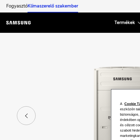
Fogyasztó
Klímaszerelő szakember
Termékek
Menu
A
Cookie T
eszközén tal
biztonságos,
érdekében opc
és célzott c
szabott hird
marketingkam