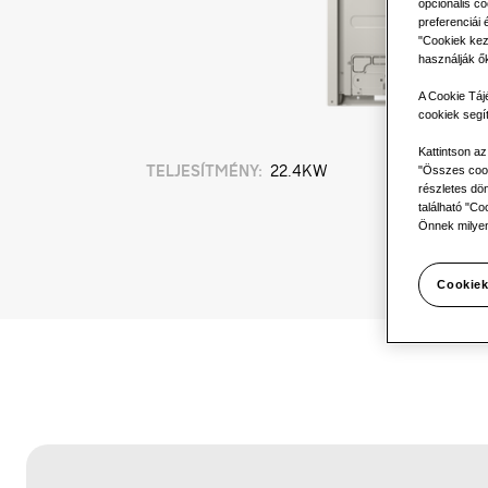
opcionális co
preferenciái 
"Cookiek kez
használják ő
A Cookie Táj
cookiek segí
Kattintson a
TELJESÍTMÉNY
:
22.4KW
"Összes cook
részletes dön
található "Co
Önnek milyen
Cookiek