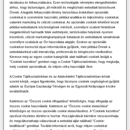
működik?
MEGOLDÁSOK KERESKEDELMI ÉPÜLETEK SZÁMÁR
tárolására és felhasználására. Ezen technológiák némelyike elengedhetetlen
A Samsungról
ahhoz, hogy biztonságos, jól működő és megbízható weboldalt biztosítsunk
TELJESÍTMÉNY
:
16.0kW
Önnek. A legjobb felhasználói élmény biztosítása érdekében opcionális
FŰTÉS 35°C
:
FŰTÉS 55°C
:
Légkondicionálási megoldások
cookiekat is szeretnénk használni, például analitikai és teljesítmény cookiekat,
A hőszivattyúk nyújtotta előnyök
valamint marketing és célzott cookiekat. Az opcionális cookiek lehetővé teszik
például weboldalunk közönségének mérését, személyre szabott hirdetések
megjelenítését harmadik felek webhelyein, tartózkodási helyének nyomon
Vezérlések
Mi az a légkondicionáló?
követését, célzott marketingkampányok futtatását és weboldalunk tartalmának
AE160DNZSPGEU
személyre szabását az Ön használata alapján. Ezeken az opcionális
KERESKEDELMI MEGOLDÁSOK
Split Hydro Unit S2 2-Zones
cookiekon keresztül olyan információkat gyűjtünk, mint például Önnek a
weboldalunkkal való interakciója, preferenciái és böngészési viselkedése.
Szállodák
Keresse meg az egyes cookie-kategóriák alatt található cookiek listáját a
Elérhető teljesítmény
"Cookiek kezelése" gombon vagy a Cookie Tájékoztatónkban, hogy megtudja,
mely cookiek opcionálisak, és milyen célra használják őket.
16.0kW
Kiskereskedelem
A Cookie Tájékoztatónkban és az Adatvédelmi Tájékoztatónkban leírtak
szerint kérjük, vegye figyelembe, hogy bizonyos cookiek segítségével gyűjtött
adatok az Európai Gazdasági Térségen és az Egyesült Királyságon kívülre
Elérhető villamos teljesítmény
Vendéglátás
továbbíthatók.
Egyfázisú
Háromfázisú
Kattintson az "Összes cookie elfogadása" lehetőségre, hogy elfogadja az
Irodák
összes cookie használatát. Kattintson az "Összes cookie elutasítása"
lehetőségre az összes opcionális cookie elutasításához. A "Cookiek kezelése"
opcióval részletes döntést is hozhat. Hozzájárulását bármikor visszavonhatja
Fenntarthatóság
Kérjen ajánlatot
és megváltoztathatja választásait a weboldal alján található "Cookie-
beállítások" gombbal. További információ arról, hogy milyen cookiekat