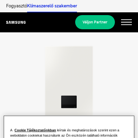
Fogyasztó
Klímaszerelő szakember
Váljon Partner
Menu
Termékek
Termékek
Megoldásaink
MEGOLDÁSOK OTTHONA SZÁMÁRA
Hero Termékek
Fedezze fel
Légkondicionálási megoldások
LAKOSSÁGI MEGOLDÁSOK
Szakemberek
Hőszivattyú megoldások
A
Cookie Tájékoztatónkban
leírtak és meghatározások szerint ezen a
Mi az a hőszivattyú és hogyan
weboldalon cookiekat használunk az Ön eszközén található információk