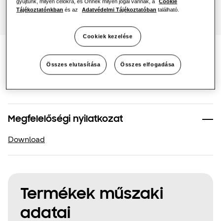
gyűjtünk, milyen célokra, és Önnek milyen jogai vannak, a
Cookie
Tájékoztatónkban
és az
Adatvédelmi Tájékoztatóban
található.
One Samsung
Cookiek kezelése
SmartThings Pro
Dokumentáció
Összes elutasítása
Összes elfogadása
Megfelelőségi nyilatkozat
Download
Termékek műszaki
adatai