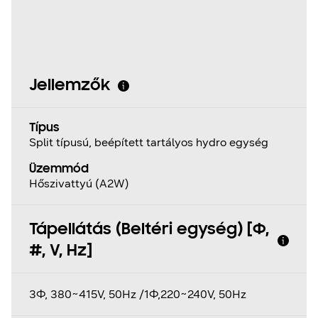
Jellemzők
Típus
Split típusú, beépített tartályos hydro egység
Üzemmód
Hőszivattyú (A2W)
Tápellátás (Beltéri egység) [Φ,
#, V, Hz]
3Ф, 380~415V, 50Hz /1Ф,220~240V, 50Hz