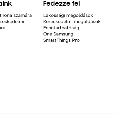
aink
Fedezze fel
thona számára
Lakossági megoldások
reskedelmi
Kereskedelmi megoldások
ára
Fenntarthatóság
One Samsung
SmartThings Pro