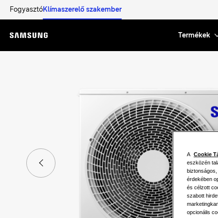
Fogyasztó
Klímaszerelő szakember
Termékek
Menu
A
Cookie T
eszközén tal
biztonságos,
érdekében opc
és célzott c
szabott hird
marketingkam
opcionális co