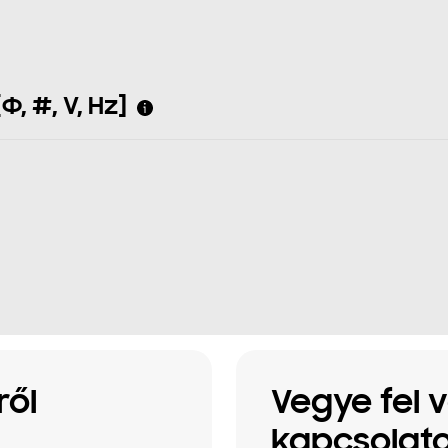
Φ, #, V, Hz]
ről
Vegye fel 
kapcsolato