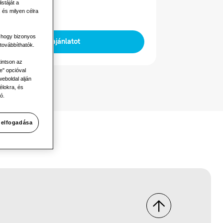
stáját a
ú
 és milyen célra
, hogy bizonyos
Kérjen ajánlatot
továbbíthatók.
tintson az
e" opcióval
eboldal alján
élokra, és
ó.
 elfogadása