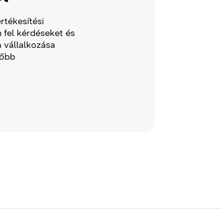
rtékesítési
 fel kérdéseket és
 vállalkozása
lőbb