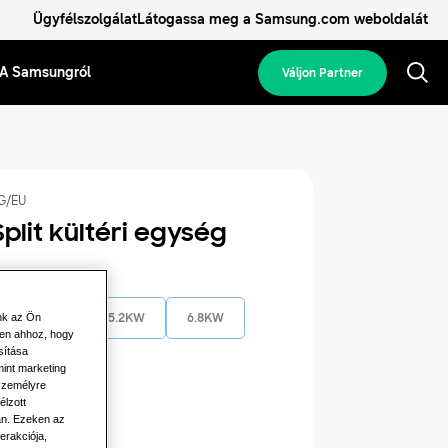
Ügyfélszolgálat
Látogassa meg a Samsung.com weboldalát
A Samsungról
Váljon Partner
G/EU
Split kültéri egység
jesítmény
nk az Ön
5.0KW
5.2KW
6.8KW
len ahhoz, hogy
sítása
10.0KW
mint marketing
 személyre
élzott
lamos teljesítmény
án. Ezeken az
erakciója,