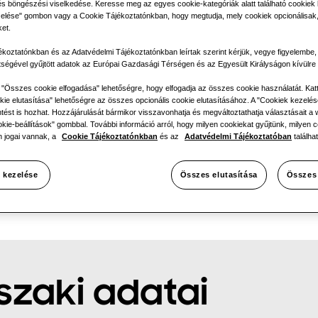
és böngészési viselkedése. Keresse meg az egyes cookie-kategóriák alatt található cookiek li
Egyfázis
elése" gombon vagy a Cookie Tájékoztatónkban, hogy megtudja, mely cookiek opcionálisak,
ket.
ékoztatónkban és az Adatvédelmi Tájékoztatónkban leírtak szerint kérjük, vegye figyelembe
tségével gyűjtött adatok az Európai Gazdasági Térségen és az Egyesült Királyságon kívülre 
TÉS
:
z "Összes cookie elfogadása" lehetőségre, hogy elfogadja az összes cookie használatát. Kat
ie elutasítása" lehetőségre az összes opcionális cookie elutasításához. A "Cookiek kezelés
tést is hozhat. Hozzájárulását bármikor visszavonhatja és megváltoztathatja választásait a w
okie-beállítások" gombbal. További információ arról, hogy milyen cookiekat gyűjtünk, milyen c
 jogai vannak, a
Cookie Tájékoztatónkban
és az
Adatvédelmi Tájékoztatóban
találhat
 kezelése
Összes elutasítása
Összes
zaki adatai