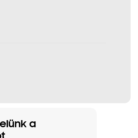
velünk a
t