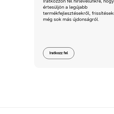
Iratkozzon fel hírlevelünkre, hogy
értesüljön a legújabb
termékfejlesztésekről, frissítések
még sok más újdonságról.
Iratkozz fel