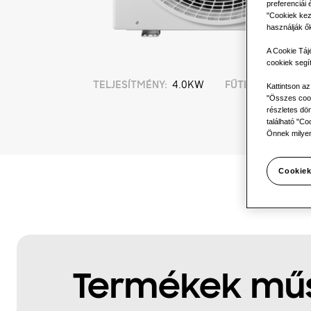
preferenciái 
"Cookiek kez
használják ő
A Cookie Táj
cookiek segí
TELJESÍTMÉNY
:
4.0KW
FŰTÉS
:
HŰ
Kattintson a
"Összes cook
részletes dön
található "Co
Önnek milyen
Cookiek
Termékek műs