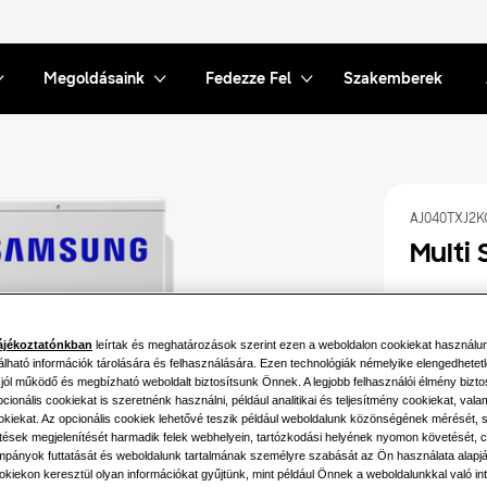
Megoldásaink
Fedezze Fel
Szakemberek
AJ040TXJ2K
Multi 
Elérhető tel
ájékoztatónkban
leírtak és meghatározások szerint ezen a weboldalon cookiekat használu
4.0KW
álható információk tárolására és felhasználására. Ezen technológiák némelyike elengedhetet
 jól működő és megbízható weboldalt biztosítsunk Önnek. A legjobb felhasználói élmény bizto
8.0KW
ionális cookiekat is szeretnénk használni, például analitikai és teljesítmény cookiekat, vala
ookiekat. Az opcionális cookiek lehetővé teszik például weboldalunk közönségének mérését,
etések megjelenítését harmadik felek webhelyein, tartózkodási helyének nyomon követését, c
Elérhető vil
pányok futtatását és weboldalunk tartalmának személyre szabását az Ön használata alapj
okiekon keresztül olyan információkat gyűjtünk, mint például Önnek a weboldalunkkal való int