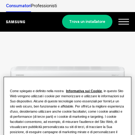
Consumatori
Professionisti
Trova un installatore
Menu
Scopri
SOLUZIONI RESIDENZIALI
Le nostre soluzioni
Cos’è una pompa di calore e come
funziona?
SOLUZIONI PER LA CASA
Prodotti
Come spiegato e definito nella nostra
Informativa sui Cookie
, in questo Sito
Web vengono utilizzati i cookie per memorizzare e utilizzare le informazioni sul
Soluzioni di climatizzazione
Suo dispositivo. Alcune di queste tecnologie sono essenziali per fornirLe un
I vantaggi offerti da una pompa di
PRODOTTI ICONICI
sito web sicuro, ben funzionante e affidabile. Per offrirLe la migliore esperienza
calore
Informazioni su Samsung
d'uso, desideriamo utilizzare anche cookie facoltativi, come i cookie analitici e
di performance (di terze parti) e i cookie di marketing e targeting. I cookie
Soluzioni con pompe di calore
WindFree
facoltativi consentono, ad esempio, di misurare l'audience del Sito Web, di
Che cos’è un climatizzatore e come
visualizzare pubblicità personalizzata su siti di terzi, di tracciare la Sua
SOLUZIONI PER EDIFICI COMMERCIALI
funziona?
posizione, di eseguire campagne di marketing mirate e di personalizzare il