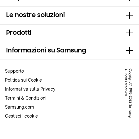
Le nostre soluzioni
Prodotti
Informazioni su Samsung
Supporto
.
C
o
p
y
r
ig
h
t
©
1
9
9
5
-
2
0
2
2
S
a
m
s
u
n
g
.
A
l
l
r
ig
h
t
s
r
e
s
e
r
v
e
d
Politica sui Cookie
Informativa sulla Privacy
Termini & Condizioni
Samsung.com
Gestisci i cookie