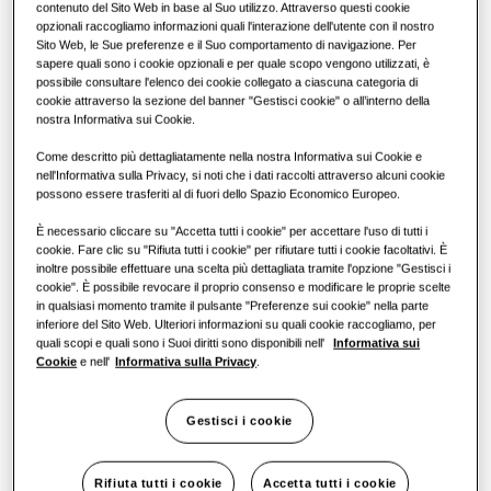
contenuto del Sito Web in base al Suo utilizzo. Attraverso questi cookie
SmartThings
SOLUZIONI COMMERCIALI
Soluzioni di climatizzazione
opzionali raccogliamo informazioni quali l'interazione dell'utente con il nostro
CAPACITÀ
:
3.6KW
Sito Web, le Sue preferenze e il Suo comportamento di navigazione. Per
sapere quali sono i cookie opzionali e per quale scopo vengono utilizzati, è
Hotel
Cassetta360
possibile consultare l'elenco dei cookie collegato a ciascuna categoria di
Comandi
cookie attraverso la sezione del banner "Gestisci cookie" o all’interno della
AM036TNADKH/EU
nostra Informativa sui Cookie.
VRF
Negozi
Referenze
WindFree Parete (EEV esclusa)
Come descritto più dettagliatamente nella nostra Informativa sui Cookie e
nell'Informativa sulla Privacy, si noti che i dati raccolti attraverso alcuni cookie
ClimateHub & Hydro Unit
Capacità disponibile
possono essere trasferiti al di fuori dello Spazio Economico Europeo.
Ristoranti
È necessario cliccare su "Accetta tutti i cookie" per accettare l'uso di tutti i
1.5KW
2.2KW
2.8KW
3.6KW
Soluzioni con pompe di calore
cookie. Fare clic su "Rifiuta tutti i cookie" per rifiutare tutti i cookie facoltativi. È
Uffici
inoltre possibile effettuare una scelta più dettagliata tramite l'opzione "Gestisci i
4.5KW
5.6KW
7.1KW
8.2KW
cookie". È possibile revocare il proprio consenso e modificare le proprie scelte
Prodotti
Sostenibilità
in qualsiasi momento tramite il pulsante "Preferenze sui cookie" nella parte
inferiore del Sito Web. Ulteriori informazioni su quali cookie raccogliamo, per
quali scopi e quali sono i Suoi diritti sono disponibili nell'
Informativa sui
Potenza disponibile
One Samsung
Cookie
e nell'
Informativa sulla Privacy
.
1 fase
Incentivi e detrazioni
Gestisci i cookie
Trova un installatore
Rifiuta tutti i cookie
Accetta tutti i cookie