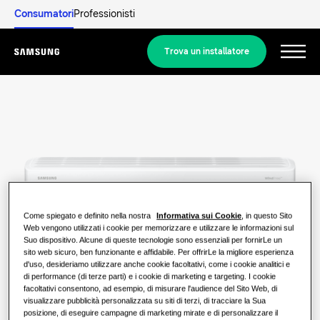
Consumatori
Professionisti
Trova un installatore
Menu
Scopri
SOLUZIONI RESIDENZIALI
Le nostre soluzioni
Cos’è una pompa di calore e come
funziona?
SOLUZIONI PER LA CASA
Prodotti
Come spiegato e definito nella nostra
Informativa sui Cookie
, in questo Sito
Web vengono utilizzati i cookie per memorizzare e utilizzare le informazioni sul
Soluzioni di climatizzazione
Suo dispositivo. Alcune di queste tecnologie sono essenziali per fornirLe un
I vantaggi offerti da una pompa di
PRODOTTI ICONICI
sito web sicuro, ben funzionante e affidabile. Per offrirLe la migliore esperienza
calore
Informazioni su Samsung
d'uso, desideriamo utilizzare anche cookie facoltativi, come i cookie analitici e
di performance (di terze parti) e i cookie di marketing e targeting. I cookie
Soluzioni con pompe di calore
WindFree
facoltativi consentono, ad esempio, di misurare l'audience del Sito Web, di
Che cos’è un climatizzatore e come
visualizzare pubblicità personalizzata su siti di terzi, di tracciare la Sua
SOLUZIONI PER EDIFICI COMMERCIALI
funziona?
posizione, di eseguire campagne di marketing mirate e di personalizzare il