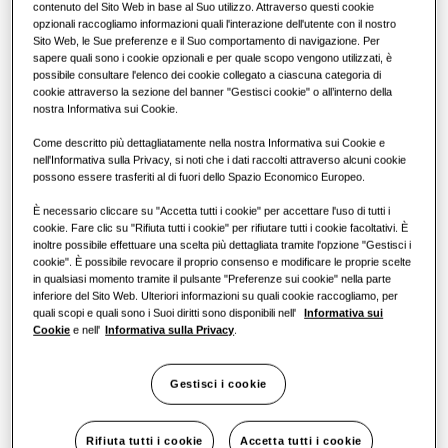
contenuto del Sito Web in base al Suo utilizzo. Attraverso questi cookie
SmartThings
SOLUZIONI COMMERCIALI
Soluzioni di climatizzazione
opzionali raccogliamo informazioni quali l'interazione dell'utente con il nostro
CAPACITÀ
:
4.5KW
Sito Web, le Sue preferenze e il Suo comportamento di navigazione. Per
sapere quali sono i cookie opzionali e per quale scopo vengono utilizzati, è
Hotel
Cassetta360
possibile consultare l'elenco dei cookie collegato a ciascuna categoria di
Comandi
cookie attraverso la sezione del banner "Gestisci cookie" o all’interno della
AM045TNADKH/EU
nostra Informativa sui Cookie.
VRF
Negozi
Referenze
WindFree Parete (EEV esclusa)
Come descritto più dettagliatamente nella nostra Informativa sui Cookie e
nell'Informativa sulla Privacy, si noti che i dati raccolti attraverso alcuni cookie
ClimateHub & Hydro Unit
Capacità disponibile
possono essere trasferiti al di fuori dello Spazio Economico Europeo.
Ristoranti
È necessario cliccare su "Accetta tutti i cookie" per accettare l'uso di tutti i
1.5KW
2.2KW
2.8KW
3.6KW
Soluzioni con pompe di calore
cookie. Fare clic su "Rifiuta tutti i cookie" per rifiutare tutti i cookie facoltativi. È
Uffici
inoltre possibile effettuare una scelta più dettagliata tramite l'opzione "Gestisci i
4.5KW
5.6KW
7.1KW
8.2KW
cookie". È possibile revocare il proprio consenso e modificare le proprie scelte
Prodotti
Sostenibilità
in qualsiasi momento tramite il pulsante "Preferenze sui cookie" nella parte
inferiore del Sito Web. Ulteriori informazioni su quali cookie raccogliamo, per
quali scopi e quali sono i Suoi diritti sono disponibili nell'
Informativa sui
Potenza disponibile
One Samsung
Cookie
e nell'
Informativa sulla Privacy
.
1 fase
Incentivi e detrazioni
Gestisci i cookie
Trova un installatore
Rifiuta tutti i cookie
Accetta tutti i cookie