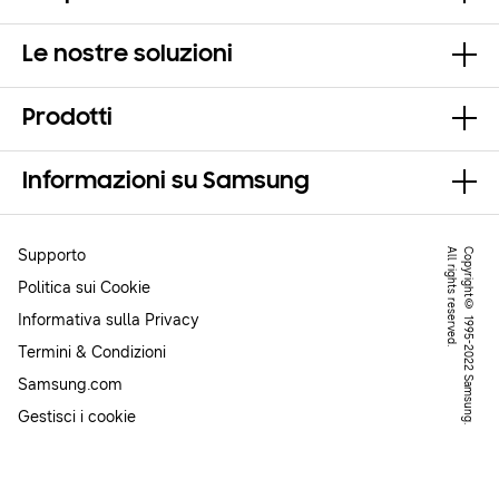
Le nostre soluzioni
Prodotti
Informazioni su Samsung
Supporto
.
C
o
p
y
r
ig
h
t
©
1
9
9
5
-
2
0
2
2
S
a
m
s
u
n
g
.
A
l
l
r
ig
h
t
s
r
e
s
e
r
v
e
d
Politica sui Cookie
Informativa sulla Privacy
Termini & Condizioni
Samsung.com
Gestisci i cookie