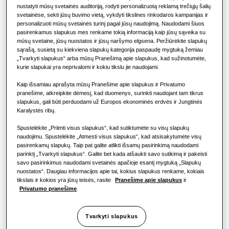
SPRENDIMAI KOMERCINIAMS PASTATAMS
nustatyti mūsų svetainės auditoriją, rodyti personalizuotą reklamą trečiųjų šalių
„Hero“ gaminiai
KOMERCINIAI SPRENDIMAI
svetainėse, sekti jūsų buvimo vietą, vykdyti tikslines rinkodaros kampanijas ir
PAJĖGUMAS
:
3.5KW
ŠILDYMAS
:
VĖSINIMAS
:
personalizuoti mūsų svetainės turinį pagal jūsų naudojimą. Naudodami šiuos
Oro kondicionavimo sprendimai
pasirenkamus slapukus mes renkame tokią informaciją kaip jūsų sąveika su
Viešbučiai
mūsų svetaine, jūsų nuostatos ir jūsų naršymo elgsena. Peržiūrėkite slapukų
sąrašą, susietą su kiekviena slapukų kategorija paspaudę mygtuką žemiau
Valdikliai
„Tvarkyti slapukus“ arba mūsų Pranešimą apie slapukus, kad sužinotumėte,
AC035BNLDKG/EU
kurie slapukai yra neprivalomi ir kokiu tikslu jie naudojami.
Mažmeninė prekyba
LSP Kanalinis
Kaip išsamiau aprašyta mūsų Pranešime apie slapukus ir Privatumo
pranešime, atkreipkite dėmesį, kad duomenys, surinkti naudojant tam tikrus
Suderinamas su toliau nurodytais įrenginiais.
Restoranas
slapukus, gali būti perduodami už Europos ekonominės erdvės ir Jungtinės
AC026RXADKG/EU
,
AC035RXADKG/EU
,
AC052RXADKG/EU
,
Karalystės ribų.
AC071RXADKG/EU
Biuras
Spustelėkite „Priimti visus slapukus“, kad sutiktumėte su visų slapukų
Galimas pajėgumas
naudojimu. Spustelėkite „Atmesti visus slapukus“, kad atsisakytumėte visų
Tvarumas
pasirenkamų slapukų. Taip pat galite atlikti išsamų pasirinkimą naudodami
2.6KW
3.5KW
5.2KW
7.1KW
parinktį „Tvarkyti slapukus“. Galite bet kada atšaukti savo sutikimą ir pakeisti
savo pasirinkimus naudodami svetainės apačioje esantį mygtuką „Slapukų
„One Samsung“
nuostatos“. Daugiau informacijos apie tai, kokius slapukus renkame, kokiais
Galima galia
tikslais ir kokios yra jūsų teisės, rasite
Pranešime apie slapukus
ir
Privatumo pranešime
.
1 fazė
Tvarkyti slapukus