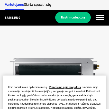
Vartotojams
Skirta specialistų
Rasti montuotoją
Menu
Atraskite
SPRENDIMAI GYVENAMOSIOMS PATALPOMS
Mūsų sprendimai
Kas yra šilumos siurblys ir kaip tai
veikia?
SPRENDIMAI JŪSŲ NAMAMS.
Gaminiai
Oro kondicionavimo sprendimai
Kaip paaiškinta ir apibrėžta mūsų
Pranešime apie slapukus
, slapukai šioje
Šilumos siurblio privalumai
svetainėje naudojami informacijai jūsų įrenginyje saugoti ir naudoti. Kai kurios iš
Gaminiai
šių technologijų yra būtinos norint suteikti jums saugią, gerai veikiančią ir
Apie „Samsung“
patikimą svetainę. Siekdami suteikti jums geriausią naudotojo patirtį, taip pat
Šilumos siurblių sprendimai
Kas yra oro kondicionierius ir kaip tai
norėtume naudoti pasirenkamus slapukus, pvz., analitinius ir našumo slapukus
veikia?
bei rinkodaros ir tikslinius slapukus. Nebūtinieji slapukai leidžia, pavyzdžiui,