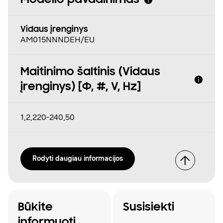
Modelio pavadinimas
Vidaus įrenginys
AM015NNNDEH/EU
Maitinimo šaltinis (Vidaus
įrenginys) [Φ, #, V, Hz]
1,2,220-240,50
Rodyti daugiau informacijos
Būkite
Susisiekti
informuoti