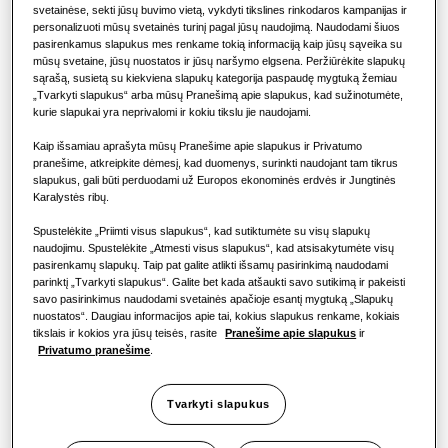
„Hero“ gaminiai
svetainėse, sekti jūsų buvimo vietą, vykdyti tikslines rinkodaros kampanijas ir
KOMERCINIAI SPRENDIMAI
personalizuoti mūsų svetainės turinį pagal jūsų naudojimą. Naudodami šiuos
PAJĖGUMAS
:
1.5KW
Oro kondicionavimo sprendimai
pasirenkamus slapukus mes renkame tokią informaciją kaip jūsų sąveika su
mūsų svetaine, jūsų nuostatos ir jūsų naršymo elgsena. Peržiūrėkite slapukų
Viešbučiai
sąrašą, susietą su kiekviena slapukų kategorija paspaudę mygtuką žemiau
„Tvarkyti slapukus“ arba mūsų Pranešimą apie slapukus, kad sužinotumėte,
Valdikliai
AM015NNNDEH/EU
kurie slapukai yra neprivalomi ir kokiu tikslu jie naudojami.
Mažmeninė prekyba
WindFree™️ 4-Way Cassette (600x600)
Kaip išsamiau aprašyta mūsų Pranešime apie slapukus ir Privatumo
pranešime, atkreipkite dėmesį, kad duomenys, surinkti naudojant tam tikrus
Galimas pajėgumas
Restoranas
slapukus, gali būti perduodami už Europos ekonominės erdvės ir Jungtinės
Karalystės ribų.
1.5KW
2.2KW
2.8KW
3.6KW
Spustelėkite „Priimti visus slapukus“, kad sutiktumėte su visų slapukų
Biuras
naudojimu. Spustelėkite „Atmesti visus slapukus“, kad atsisakytumėte visų
4.5KW
5.6KW
6.0KW
pasirenkamų slapukų. Taip pat galite atlikti išsamų pasirinkimą naudodami
Tvarumas
parinktį „Tvarkyti slapukus“. Galite bet kada atšaukti savo sutikimą ir pakeisti
savo pasirinkimus naudodami svetainės apačioje esantį mygtuką „Slapukų
Galima galia
nuostatos“. Daugiau informacijos apie tai, kokius slapukus renkame, kokiais
„One Samsung“
tikslais ir kokios yra jūsų teisės, rasite
Pranešime apie slapukus
ir
Privatumo pranešime
.
1 fazė
Tvarkyti slapukus
Rasti montuotoją