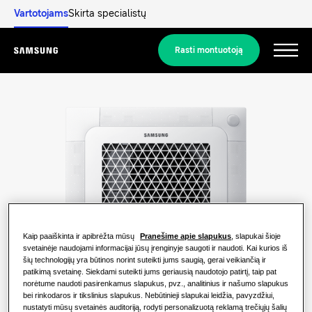
Vartotojams
Skirta specialistų
Rasti montuotoją
Menu
Atraskite
SPRENDIMAI GYVENAMOSIOMS PATALPOMS
Mūsų sprendimai
Kas yra šilumos siurblys ir kaip tai
veikia?
SPRENDIMAI JŪSŲ NAMAMS.
Gaminiai
Kaip paaiškinta ir apibrėžta mūsų
Pranešime apie slapukus
, slapukai šioje
Oro kondicionavimo sprendimai
svetainėje naudojami informacijai jūsų įrenginyje saugoti ir naudoti. Kai kurios iš
Šilumos siurblio privalumai
šių technologijų yra būtinos norint suteikti jums saugią, gerai veikiančią ir
Gaminiai
Apie „Samsung“
patikimą svetainę. Siekdami suteikti jums geriausią naudotojo patirtį, taip pat
norėtume naudoti pasirenkamus slapukus, pvz., analitinius ir našumo slapukus
Šilumos siurblių sprendimai
Kas yra oro kondicionierius ir kaip tai
bei rinkodaros ir tikslinius slapukus. Nebūtinieji slapukai leidžia, pavyzdžiui,
veikia?
nustatyti mūsų svetainės auditoriją, rodyti personalizuotą reklamą trečiųjų šalių
SPRENDIMAI KOMERCINIAMS PASTATAMS