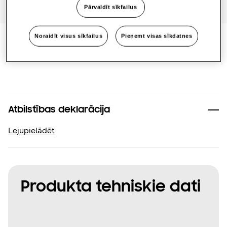
One Samsung
Pārvaldīt sīkfailus
Noraidīt visus sīkfailus
Pieņemt visas sīkdatnes
SmartThings Pro
Dokumentācija
Atbilstības deklarācija
Lejupielādēt
Produkta tehniskie dati