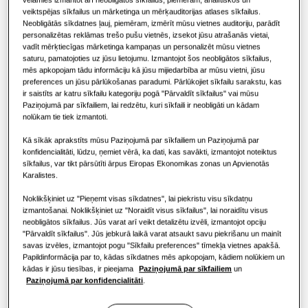
Siltumsūkņa priekšrocības
veiktspējas sīkfailus un mārketinga un mērķauditorijas atlases sīkfailus.
Gaisa kondicionēšanas risinājumi
JAUDA
:
1.7kW
Neobligātās sīkdatnes ļauj, piemēram, izmērīt mūsu vietnes auditoriju, parādīt
personalizētas reklāmas trešo pušu vietnēs, izsekot jūsu atrašanās vietai,
vadīt mērķtiecīgas mārketinga kampaņas un personalizēt mūsu vietnes
Kas ir gaisa kondicionētājs un kā tas
saturu, pamatojoties uz jūsu lietojumu. Izmantojot šos neobligātos sīkfailus,
Vadīklas
darbojas?
mēs apkopojam tādu informāciju kā jūsu mijiedarbība ar mūsu vietni, jūsu
AE015HEADKGEU
preferences un jūsu pārlūkošanas paradumi. Pārlūkojiet sīkfailu sarakstu, kas
KOMERCIĀLIE RISINĀJUMI
Wall Mounted QMD
ir saistīts ar katru sīkfailu kategoriju pogā "Pārvaldīt sīkfailus" vai mūsu
Paziņojumā par sīkfailiem, lai redzētu, kuri sīkfaili ir neobligāti un kādam
Viesnīcām
nolūkam tie tiek izmantoti.
Pieejamā ietilpība
Kā sīkāk aprakstīts mūsu Paziņojumā par sīkfailiem un Paziņojumā par
1.7kW
2.2kW
3.2kW
4.0kW
konfidencialitāti, lūdzu, ņemiet vērā, ka dati, kas savākti, izmantojot noteiktus
Mazumtirdzniecības ēkām
sīkfailus, var tikt pārsūtīti ārpus Eiropas Ekonomikas zonas un Apvienotās
Karalistes.
Pieejamā jauda
Restorāniem
Noklikšķiniet uz "Pieņemt visas sīkdatnes", lai piekristu visu sīkdatņu
izmantošanai. Noklikšķiniet uz "Noraidīt visus sīkfailus", lai noraidītu visus
1 fāze
neobligātos sīkfailus. Jūs varat arī veikt detalizētu izvēli, izmantojot opciju
Birojam
"Pārvaldīt sīkfailus". Jūs jebkurā laikā varat atsaukt savu piekrišanu un mainīt
savas izvēles, izmantojot pogu "Sīkfailu preferences" tīmekļa vietnes apakšā.
Papildinformācija par to, kādas sīkdatnes mēs apkopojam, kādiem nolūkiem un
Ilgtspējība
kādas ir jūsu tiesības, ir pieejama
Paziņojumā par sīkfailiem
un
Paziņojumā par konfidencialitāti
.