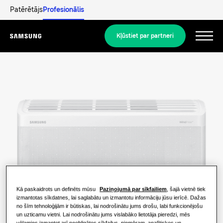
Patērētājs
Profesionālis
Kļūstiet par partneri
Menu
Produkti
Produkti
Mūsu risinājumi
RISINĀJUMI JŪSU MĀJOKLIM
Hero produkti
Atklājiet
Gaisa kondicionēšanas risinājumi
DZĪVOJAMO ĒKU RISINĀJUMI
Profesionāļiem
Kā paskaidrots un definēts mūsu
Paziņojumā par sīkfailiem
, šajā vietnē tiek
Siltumsūkņa risinājumi
izmantotas sīkdatnes, lai saglabātu un izmantotu informāciju jūsu ierīcē. Dažas
Kas ir siltumsūknis un kā tas darbojas?
no šīm tehnoloģijām ir būtiskas, lai nodrošinātu jums drošu, labi funkcionējošu
RISINĀJUMI KOMERCIĀLAJĀM ĒKĀM
un uzticamu vietni. Lai nodrošinātu jums vislabāko lietotāja pieredzi, mēs
Par Samsung
vēlamies izmantot arī neobligātos sīkfailus, piemēram, analītiskos un