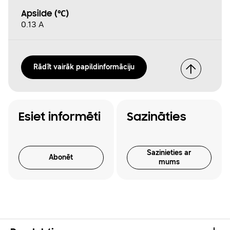
Apsilde (℃)
0.13 A
Rādīt vairāk papildinformāciju
Esiet informēti
Sazināties
Sazinieties ar
Abonēt
mums