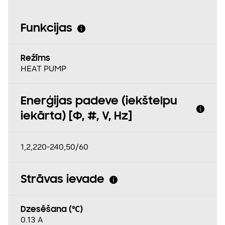
Funkcijas
Režīms
HEAT PUMP
Enerģijas padeve (iekštelpu
iekārta) [Φ, #, V, Hz]
1,2,220-240,50/60
Strāvas ievade
Dzesēšana (℃)
0.13 A