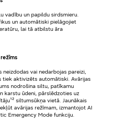
ms
lu vadību un papildu sirdsmieru.
fikus un automātiski pielāgojiet
ratūru, lai tā atbilstu āra
 režīms
s neizdodas vai nedarbojas pareizi,
 tiek aktivizēts automātiski. Avārijas
jums nodrošina siltu, patīkamu
 karstu ūdeni, pārslēdzoties uz
dītāju¹² siltumsūkņa vietā. Jaunākais
iekļūt avārijas režīmam, izmantojot AI
ic Emergency Mode funkciju.