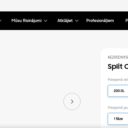
Mūsu Risinājumi
Atklājiet
Profesionāļiem
P
AE200DNXS
Split
Pieejamā iet
200.0L
Pieejamā ja
1 fāze