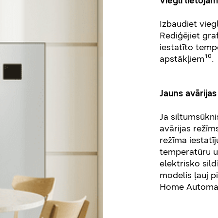
Viegli lietoja
Izbaudiet vieg
Rediģējiet gra
iestatīto tempe
apstākļiem¹⁰.
Jauns avārijas
Ja siltumsūkni
avārijas režīms
režīma iestatī
temperatūru un
elektrisko sil
modelis ļauj p
Home Automat