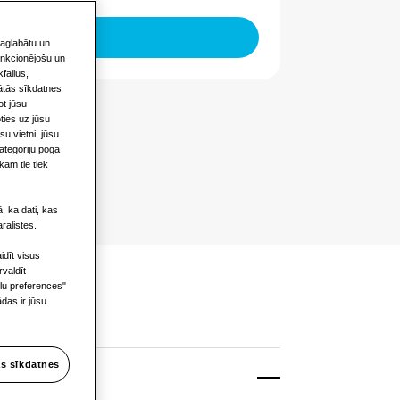
saglabātu un
funkcionējošu un
failus,
gātās sīkdatnes
ot jūsu
ties uz jūsu
u vietni, jūsu
kategoriju pogā
kam tie tiek
, ka dati, kas
ralistes.
idīt visus
rvaldīt
ilu preferences"
das ir jūsu
s sīkdatnes
rācija