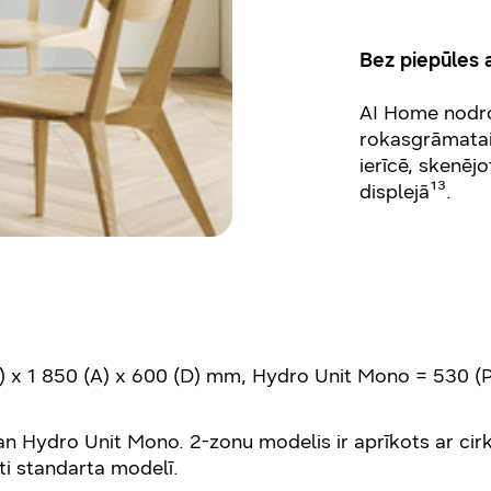
Bez piepūles 
AI Home nodroš
rokasgrāmatai.
ierīcē, skenēj
displejā¹³.
) x 1 850 (A) x 600 (D) mm, Hydro Unit Mono = 530 (P
 Hydro Unit Mono. 2-zonu modelis ir aprīkots ar cirku
ti standarta modelī.