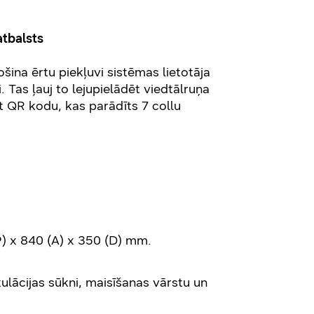
atbalsts
ina ērtu piekļuvi sistēmas lietotāja
 Tas ļauj to lejupielādēt viedtālruņa
ot QR kodu, kas parādīts 7 collu
) x 840 (A) x 350 (D) mm.
lācijas sūkni, maisīšanas vārstu un