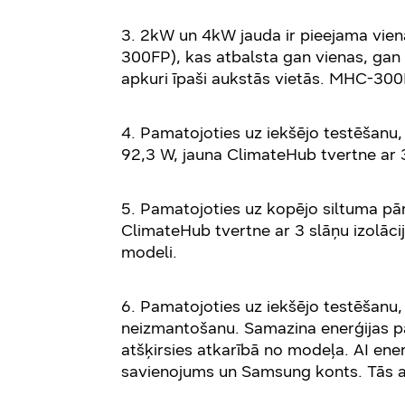
3. 2kW un 4kW jauda ir pieejama vienā
300FP), kas atbalsta gan vienas, gan 3
apkuri īpaši aukstās vietās. MHC-300F
4. Pamatojoties uz iekšējo testēšanu,
92,3 W, jauna ClimateHub tvertne ar 3
5. Pamatojoties uz kopējo siltuma pār
ClimateHub tvertne ar 3 slāņu izolāci
modeli.
6. Pamatojoties uz iekšējo testēšanu
neizmantošanu. Samazina enerģijas pat
atšķirsies atkarībā no modeļa. AI ene
savienojums un Samsung konts. Tās ak