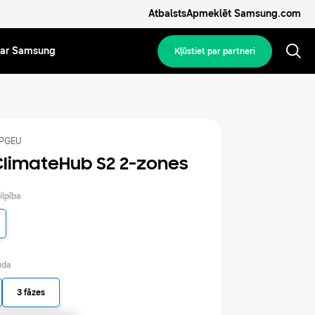
Atbalsts
Apmeklēt Samsung.com
ar Samsung
Kļūstiet par partneri
PGEU
 ClimateHub S2 2-zones
ilpība
uda
3 fāzes