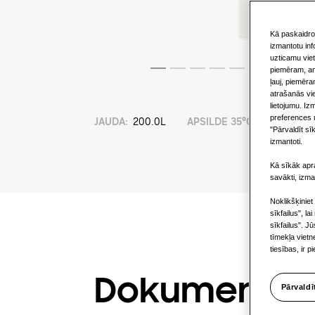
Kā paskaidro
izmantotu inf
uzticamu viet
piemēram, ana
ļauj, piemēra
atrašanās vi
lietojumu. Iz
preferences u
JAUDA
:
200.0L
APSILDE 35°C
:
APS
"Pārvaldīt sīk
izmantoti.
Kā sīkāk apra
savākti, izma
Noklikšķiniet
sīkfailus", la
sīkfailus". J
tīmekļa viet
tiesības, ir 
Dokumentāci
Pārvaldī