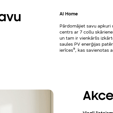
AI Home
savu
Pārdomājiet savu apkuri u
centrs ar 7 collu skārien
un tam ir vienkāršs izkārt
saules PV enerģijas patēr
ierīces⁹, kas savienotas 
Akce