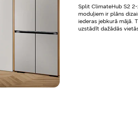
Split ClimateHub S2 2-
moduļiem ir plāns diza
iederas jebkurā mājā. T
uzstādīt dažādās vietā