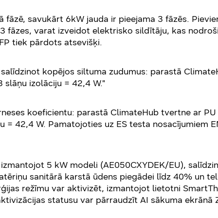
 fāzē, savukārt 6kW jauda ir pieejama 3 fāzēs. Pievi
 fāzes, varat izveidot elektrisko sildītāju, kas nodro
P tiek pārdots atsevišķi.
 salīdzinot kopējos siltuma zudumus: parastā ClimateH
 slāņu izolāciju = 42,4 W."
neses koeficientu: parastā ClimateHub tvertne ar PU p
ju = 42,4 W. Pamatojoties uz ES testa nosacījumiem EN
, izmantojot 5 kW modeli (AE050CXYDEK/EU), salīdzino
ēriņu sanitārā karstā ūdens piegādei līdz 40% un tel
rģijas režīmu var aktivizēt, izmantojot lietotni SmartT
tivizācijas statusu var pārraudzīt AI sākuma ekrānā