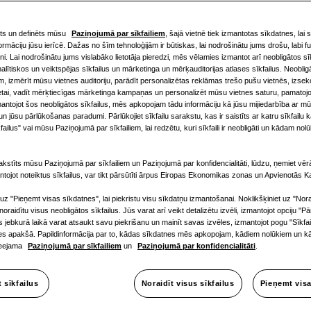
ts un definēts mūsu
Paziņojumā par sīkfailiem
, šajā vietnē tiek izmantotas sīkdatnes, lai 
ormāciju jūsu ierīcē. Dažas no šīm tehnoloģijām ir būtiskas, lai nodrošinātu jums drošu, labi 
ni. Lai nodrošinātu jums vislabāko lietotāja pieredzi, mēs vēlamies izmantot arī neobligātos sīk
lītiskos un veiktspējas sīkfailus un mārketinga un mērķauditorijas atlases sīkfailus. Neobli
m, izmērīt mūsu vietnes auditoriju, parādīt personalizētas reklāmas trešo pušu vietnēs, izsek
etai, vadīt mērķtiecīgas mārketinga kampaņas un personalizēt mūsu vietnes saturu, pamatojo
mantojot šos neobligātos sīkfailus, mēs apkopojam tādu informāciju kā jūsu mijiedarbība ar mūs
n jūsu pārlūkošanas paradumi. Pārlūkojiet sīkfailu sarakstu, kas ir saistīts ar katru sīkfailu 
ILDE 55°C
:
failus" vai mūsu Paziņojumā par sīkfailiem, lai redzētu, kuri sīkfaili ir neobligāti un kādam nolū
kstīts mūsu Paziņojumā par sīkfailiem un Paziņojumā par konfidencialitāti, lūdzu, ņemiet vērā
ntojot noteiktus sīkfailus, var tikt pārsūtīti ārpus Eiropas Ekonomikas zonas un Apvienotās Ka
 uz "Pieņemt visas sīkdatnes", lai piekristu visu sīkdatņu izmantošanai. Noklikšķiniet uz "Nora
i noraidītu visus neobligātos sīkfailus. Jūs varat arī veikt detalizētu izvēli, izmantojot opciju "Pā
ūs jebkurā laikā varat atsaukt savu piekrišanu un mainīt savas izvēles, izmantojot pogu "Sīkfa
nes apakšā. Papildinformācija par to, kādas sīkdatnes mēs apkopojam, kādiem nolūkiem un kā
pieejama
Paziņojumā par sīkfailiem
un
Paziņojumā par konfidencialitāti
.
ja
t sīkfailus
Noraidīt visus sīkfailus
Pieņemt visa
Atbilstības dekla