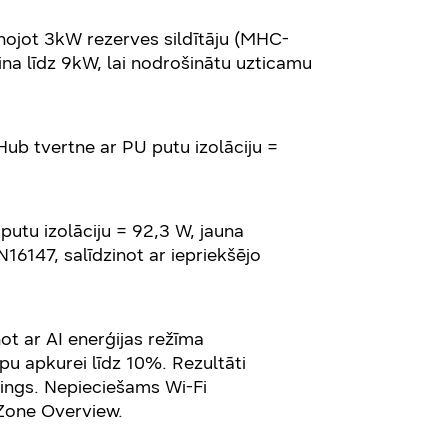
enojot 3kW rezerves sildītāju (MHC-
šina līdz 9kW, lai nodrošinātu uzticamu
ub tvertne ar PU putu izolāciju =
utu izolāciju = 92,3 W, jauna
16147, salīdzinot ar iepriekšējo
t ar AI enerģijas režīma
pu apkurei līdz 10%. Rezultāti
hings. Nepieciešams Wi-Fi
 Zone Overview.