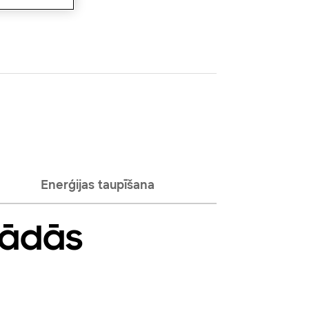
Enerģijas taupīšana
žādās