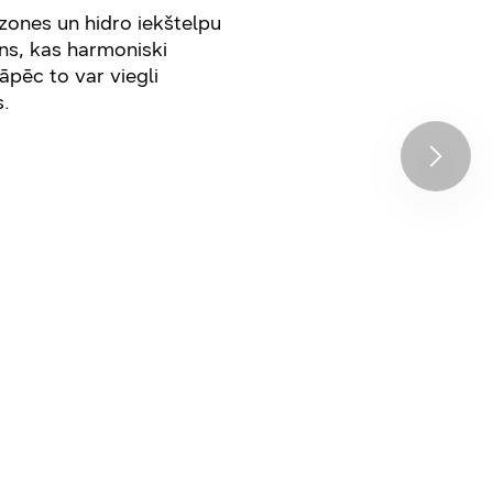
zones un hidro iekštelpu
ins, kas harmoniski
āpēc to var viegli
s.