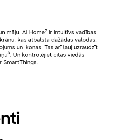
n māju. AI Home⁷ ir intuitīvs vadības
ekrānu, kas atbalsta dažādas valodas,
ojums un ikonas. Tas arī ļauj uzraudzīt
iņu⁸. Un kontrolējiet citas viedās
ar SmartThings.
nti