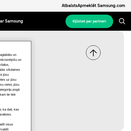
Atbalsts
Apmeklēt Samsung.com
ar Samsung
Kļūstiet par partneri
saglabātu un
funkcionējošu un
failus,
gātās sīkdatnes
ot jūsu
ties uz jūsu
u vietni, jūsu
kategoriju pogā
kam tie tiek
, ka dati, kas
ralistes.
idīt visus
rvaldīt