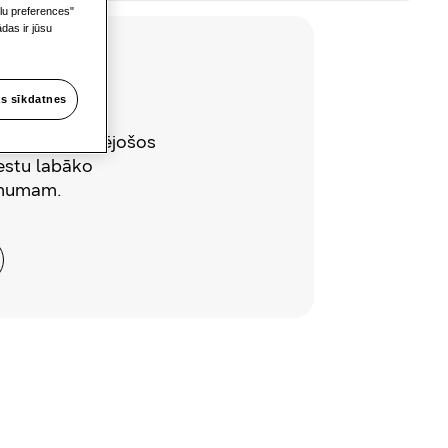
ilu preferences"
das ir jūsu
s sīkdatnes
pārdošanas
visus interesējošos
estu labāko
ēmumam.