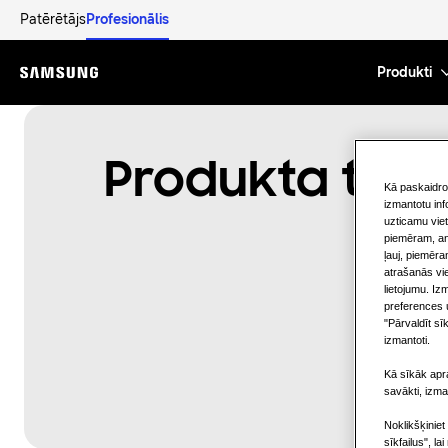
Patērētājs
Profesionālis
Produkti
Menu
Produkta tehn
Kā paskaidro
izmantotu inf
uzticamu viet
piemēram, ana
ļauj, piemēra
atrašanās vi
lietojumu. Iz
preferences u
"Pārvaldīt sīk
izmantoti.
Kā sīkāk apra
savākti, izma
Noklikšķiniet
sīkfailus", la