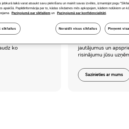
ūs jebkurā laikā varat atsaukt savu piekrišanu un mainīt savas izvēles, izmantojot pogu "Sīkfa
nes apakšā. Papildinformācija par to, kādas sīkdatnes mēs apkopojam, kādiem nolūkiem un kā
pieejama
Paziņojumā par sīkfailiem
un
Paziņojumā par konfidencialitāti
.
Sazināties
t sīkfailus
Noraidīt visus sīkfailus
Pieņemt visa
emtu
Sazinieties ar mūsu 
komandu, lai uzdotu 
daudz ko
jautājumus un apspri
risinājumu jūsu uzņ
Sazinieties ar mums