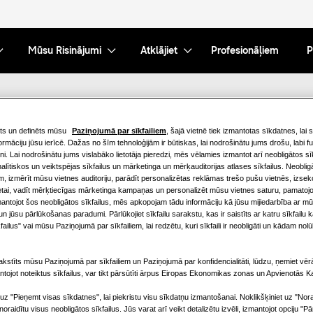
Mūsu Risinājumi
Atklājiet
Profesionāļiem
P
iskie dati
ts un definēts mūsu
Paziņojumā par sīkfailiem
, šajā vietnē tiek izmantotas sīkdatnes, lai 
ormāciju jūsu ierīcē. Dažas no šīm tehnoloģijām ir būtiskas, lai nodrošinātu jums drošu, labi 
ni. Lai nodrošinātu jums vislabāko lietotāja pieredzi, mēs vēlamies izmantot arī neobligātos sīk
lītiskos un veiktspējas sīkfailus un mārketinga un mērķauditorijas atlases sīkfailus. Neobli
m, izmērīt mūsu vietnes auditoriju, parādīt personalizētas reklāmas trešo pušu vietnēs, izsek
etai, vadīt mērķtiecīgas mārketinga kampaņas un personalizēt mūsu vietnes saturu, pamatojo
mantojot šos neobligātos sīkfailus, mēs apkopojam tādu informāciju kā jūsu mijiedarbība ar mūs
n jūsu pārlūkošanas paradumi. Pārlūkojiet sīkfailu sarakstu, kas ir saistīts ar katru sīkfailu 
failus" vai mūsu Paziņojumā par sīkfailiem, lai redzētu, kuri sīkfaili ir neobligāti un kādam nolū
kstīts mūsu Paziņojumā par sīkfailiem un Paziņojumā par konfidencialitāti, lūdzu, ņemiet vērā
ntojot noteiktus sīkfailus, var tikt pārsūtīti ārpus Eiropas Ekonomikas zonas un Apvienotās Ka
 uz "Pieņemt visas sīkdatnes", lai piekristu visu sīkdatņu izmantošanai. Noklikšķiniet uz "Nora
i noraidītu visus neobligātos sīkfailus. Jūs varat arī veikt detalizētu izvēli, izmantojot opciju "Pā