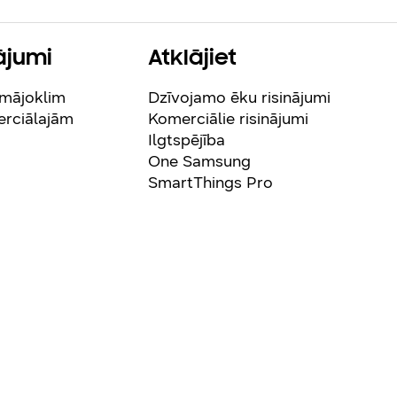
ājumi
Atklājiet
 mājoklim
Dzīvojamo ēku risinājumi
erciālajām
Komerciālie risinājumi
Ilgtspējība
One Samsung
SmartThings Pro