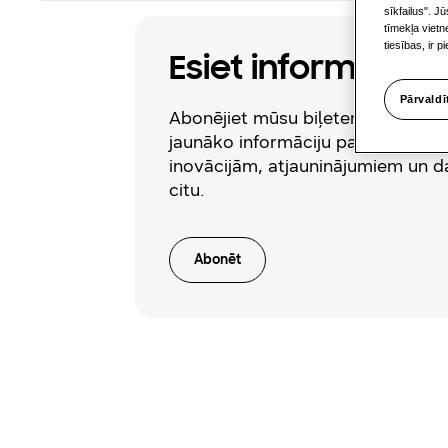
sīkfailus". J
tīmekļa viet
tiesības, ir 
Esiet informēti
Pārvaldī
Abonējiet mūsu biļetenu, lai saņ
jaunāko informāciju par produktu
inovācijām, atjauninājumiem un 
citu.
Abonēt