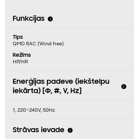
Funkcijas
Tips
QMD RAC (Wind free)
Režīms
HP/HR
Enerģijas padeve (iekštelpu
iekārta) [Φ, #, V, Hz]
1, 220~240V, 50Hz
Strāvas ievade