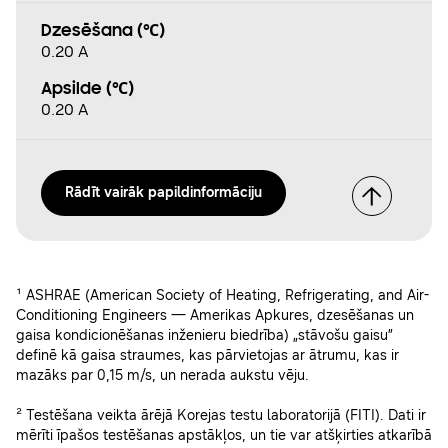
Dzesēšana (℃)
0.20 A
Apsilde (℃)
0.20 A
Rādīt vairāk papildinformāciju
¹ ASHRAE (American Society of Heating, Refrigerating, and Air-
Conditioning Engineers — Amerikas Apkures, dzesēšanas un
gaisa kondicionēšanas inženieru biedrība) „stāvošu gaisu”
definē kā gaisa straumes, kas pārvietojas ar ātrumu, kas ir
mazāks par 0,15 m/s, un nerada aukstu vēju.
² Testēšana veikta ārējā Korejas testu laboratorijā (FITI). Dati ir
mērīti īpašos testēšanas apstākļos, un tie var atšķirties atkarībā