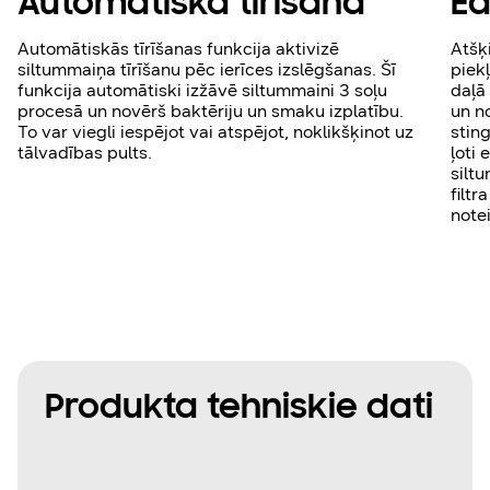
Automātiskā tīrīšana
Ea
Automātiskās tīrīšanas funkcija aktivizē
Atšķ
siltummaiņa tīrīšanu pēc ierīces izslēgšanas. Šī
piekļ
funkcija automātiski izžāvē siltummaini 3 soļu
daļā
procesā un novērš baktēriju un smaku izplatību.
un n
To var viegli iespējot vai atspējot, noklikšķinot uz
sting
tālvadības pults.
ļoti 
silt
filt
note
Produkta tehniskie dati