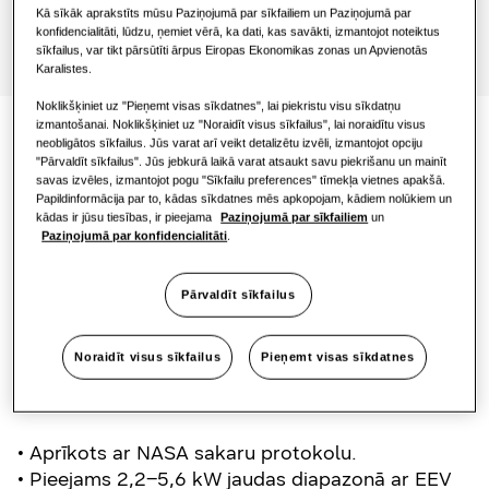
Kā sīkāk aprakstīts mūsu Paziņojumā par sīkfailiem un Paziņojumā par
Birojam
konfidencialitāti, lūdzu, ņemiet vērā, ka dati, kas savākti, izmantojot noteiktus
sīkfailus, var tikt pārsūtīti ārpus Eiropas Ekonomikas zonas un Apvienotās
Karalistes.
Ilgtspējība
Noklikšķiniet uz "Pieņemt visas sīkdatnes", lai piekristu visu sīkdatņu
izmantošanai. Noklikšķiniet uz "Noraidīt visus sīkfailus", lai noraidītu visus
neobligātos sīkfailus. Jūs varat arī veikt detalizētu izvēli, izmantojot opciju
TDM Plus WindFree™ Deluxe
One Samsung
"Pārvaldīt sīkfailus". Jūs jebkurā laikā varat atsaukt savu piekrišanu un mainīt
savas izvēles, izmantojot pogu "Sīkfailu preferences" tīmekļa vietnes apakšā.
Papildinformācija par to, kādas sīkdatnes mēs apkopojam, kādiem nolūkiem un
Samsung turpina attīstīt WindFree™ tehnoloģiju,
kādas ir jūsu tiesības, ir pieejama
Paziņojumā par sīkfailiem
un
Paziņojumā par konfidencialitāti
.
pievienojot EHS TDM Plus produktu klāstam
SmartThings Pro
pilnīgi jaunu pie sienas stiprināmu WindFree™
modeli. Jaunais TDM Plus WindFree™ Deluxe ir
Pārvaldīt sīkfailus
aprīkots ar WindFree™ dzesēšanas tehnoloģiju
un maigi un vienmērīgi izplata svaigu gaisu cauri
Noraidīt visus sīkfailus
Pieņemt visas sīkdatnes
tūkstošiem mikroatveru, radot „stāvoša gaisa”
apstākļus¹.
• Aprīkots ar NASA sakaru protokolu.
• Pieejams 2,2–5,6 kW jaudas diapazonā ar EEV