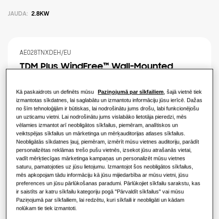
Gaisa kondicionēšanas risinājumi
JAUDA
:
2.8KW
DZĪVOJAMO ĒKU RISINĀJUMI
Profesionāļiem
Siltumsūkņa risinājumi
Kas ir siltumsūknis un kā tas darbojas?
AE028TNXDEH/EU
RISINĀJUMI KOMERCIĀLAJĀM ĒKĀM
Par Samsung
TDM Plus WindFree™️ Wall-Mounted
Siltumsūkņa priekšrocības
Gaisa kondicionēšanas risinājumi
Pieejamā ietilpība
Kā paskaidrots un definēts mūsu
Paziņojumā par sīkfailiem
, šajā vietnē tiek
izmantotas sīkdatnes, lai saglabātu un izmantotu informāciju jūsu ierīcē. Dažas
Kas ir gaisa kondicionētājs un kā tas
2.2KW
2.8KW
3.6KW
5.6KW
no šīm tehnoloģijām ir būtiskas, lai nodrošinātu jums drošu, labi funkcionējošu
Vadīklas
darbojas?
un uzticamu vietni. Lai nodrošinātu jums vislabāko lietotāja pieredzi, mēs
vēlamies izmantot arī neobligātos sīkfailus, piemēram, analītiskos un
7.1KW
KOMERCIĀLIE RISINĀJUMI
veiktspējas sīkfailus un mārketinga un mērķauditorijas atlases sīkfailus.
Neobligātās sīkdatnes ļauj, piemēram, izmērīt mūsu vietnes auditoriju, parādīt
Viesnīcām
personalizētas reklāmas trešo pušu vietnēs, izsekot jūsu atrašanās vietai,
Pieejamā jauda
vadīt mērķtiecīgas mārketinga kampaņas un personalizēt mūsu vietnes
saturu, pamatojoties uz jūsu lietojumu. Izmantojot šos neobligātos sīkfailus,
1 fāze
mēs apkopojam tādu informāciju kā jūsu mijiedarbība ar mūsu vietni, jūsu
Mazumtirdzniecības ēkām
preferences un jūsu pārlūkošanas paradumi. Pārlūkojiet sīkfailu sarakstu, kas
ir saistīts ar katru sīkfailu kategoriju pogā "Pārvaldīt sīkfailus" vai mūsu
Paziņojumā par sīkfailiem, lai redzētu, kuri sīkfaili ir neobligāti un kādam
Restorāniem
nolūkam tie tiek izmantoti.