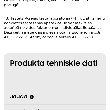
ķīniešu, korejiešu, franču, vācu, itāļu, spāņu un
portugāļu.
13. Testēts Korejas testa laboratorijā (FITI). Dati izmērīti
konkrētos testēšanas apstākļos un var atšķirties
atkarībā no vides faktoriem un individuālas lietošanas.
Daži šeit minētie gaisa piesārņotāji ir Escherichia coli
ATCC 25922, Staphylococcus aureus ATCC 6538.
Produkta tehniskie dati
Jauda