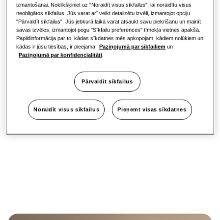
izmantošanai. Noklikšķiniet uz "Noraidīt visus sīkfailus", lai noraidītu visus
ērta tīrīšana
neobligātos sīkfailus. Jūs varat arī veikt detalizētu izvēli, izmantojot opciju
"Pārvaldīt sīkfailus". Jūs jebkurā laikā varat atsaukt savu piekrišanu un mainīt
savas izvēles, izmantojot pogu "Sīkfailu preferences" tīmekļa vietnes apakšā.
Papildinformācija par to, kādas sīkdatnes mēs apkopojam, kādiem nolūkiem un
Cebu S2 piedāvā lietotājiem vienkāršu un efektīvu
kādas ir jūsu tiesības, ir pieejama
Paziņojumā par sīkfailiem
un
klimata komfortu. Ierīce ir aprīkota ar vieglu,
Paziņojumā par konfidencialitāti
.
uzlādējamu tālvadības pulti⁹ ar intuitīvu dizainu un lielu
OLED displeju. Alternatīvi, lietotāji var attālināti
pārvaldīt un kontrolēt iekštelpu klimatu, izmantojot
Pārvaldīt sīkfailus
SmartThings⁶ lietotni. Cebu S2 piedāvā Easy Filter
Plus¹³, kas palīdz uzlabot iekštelpu gaisa kvalitāti. Filtra
novietojums ierīces augšpusē atvieglo piekļuvi filtram,
Noraidīt visus sīkfailus
Pieņemt visas sīkdatnes
kā arī tā noņemšanu un tīrīšanu.