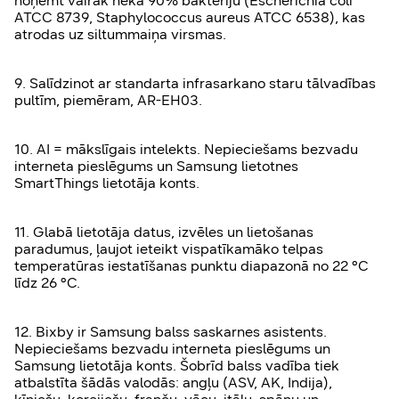
noņemt vairāk nekā 90% baktēriju (Escherichia coli
ATCC 8739, Staphylococcus aureus ATCC 6538), kas
atrodas uz siltummaiņa virsmas.
9. Salīdzinot ar standarta infrasarkano staru tālvadības
pultīm, piemēram, AR-EH03.
10. AI = mākslīgais intelekts. Nepieciešams bezvadu
interneta pieslēgums un Samsung lietotnes
SmartThings lietotāja konts.
11. Glabā lietotāja datus, izvēles un lietošanas
paradumus, ļaujot ieteikt vispatīkamāko telpas
temperatūras iestatīšanas punktu diapazonā no 22 °C
līdz 26 °C.
12. Bixby ir Samsung balss saskarnes asistents.
Nepieciešams bezvadu interneta pieslēgums un
Samsung lietotāja konts. Šobrīd balss vadība tiek
atbalstīta šādās valodās: angļu (ASV, AK, Indija),