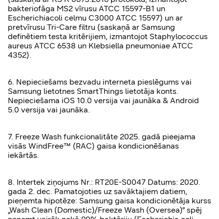
bakteriofāga MS2 vīrusu ATCC 15597-B1 un
Escherichiacoli celmu C3000 ATCC 15597) un ar
pretvīrusu Tri-Care filtru (saskaņā ar Samsung
definētiem testa kritērijiem, izmantojot Staphylococcus
aureus ATCC 6538 un Klebsiella pneumoniae ATCC
4352).
6. Nepieciešams bezvadu interneta pieslēgums vai
Samsung lietotnes SmartThings lietotāja konts.
Nepieciešama iOS 10.0 versija vai jaunāka & Android
5.0 versija vai jaunāka.
7. Freeze Wash funkcionalitāte 2025. gadā pieejama
visās WindFree™ (RAC) gaisa kondicionēšanas
iekārtās.
8. Intertek ziņojums Nr.: RT20E-S0047 Datums: 2020.
gada 2. dec. Pamatojoties uz savāktajiem datiem,
pieņemta hipotēze: Samsung gaisa kondicionētāja kurss
„Wash Clean (Domestic)/Freeze Wash (Oversea)” spēj