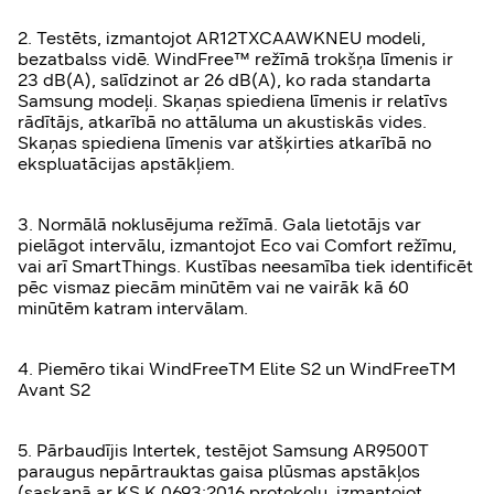
2. Testēts, izmantojot AR12TXCAAWKNEU modeli,
bezatbalss vidē. WindFree™ režīmā trokšņa līmenis ir
23 dB(A), salīdzinot ar 26 dB(A), ko rada standarta
Samsung modeļi. Skaņas spiediena līmenis ir relatīvs
rādītājs, atkarībā no attāluma un akustiskās vides.
Skaņas spiediena līmenis var atšķirties atkarībā no
ekspluatācijas apstākļiem.
3. Normālā noklusējuma režīmā. Gala lietotājs var
pielāgot intervālu, izmantojot Eco vai Comfort režīmu,
vai arī SmartThings. Kustības neesamība tiek identificēt
pēc vismaz piecām minūtēm vai ne vairāk kā 60
minūtēm katram intervālam.
4. Piemēro tikai WindFreeTM Elite S2 un WindFreeTM
Avant S2
5. Pārbaudījis Intertek, testējot Samsung AR9500T
paraugus nepārtrauktas gaisa plūsmas apstākļos
(saskaņā ar KS K 0693:2016 protokolu, izmantojot