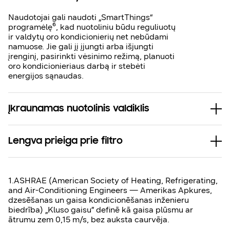
Naudotojai gali naudoti „SmartThings“
programėlę⁶, kad nuotoliniu būdu reguliuotų
ir valdytų oro kondicionierių net nebūdami
namuose. Jie gali jį įjungti arba išjungti
įrenginį, pasirinkti vėsinimo režimą, planuoti
oro kondicionieriaus darbą ir stebėti
energijos sąnaudas.
Įkraunamas nuotolinis valdiklis
Lengva prieiga prie filtro
1.ASHRAE (American Society of Heating, Refrigerating,
and Air-Conditioning Engineers — Amerikas Apkures,
dzesēšanas un gaisa kondicionēšanas inženieru
biedrība) „Kluso gaisu” definē kā gaisa plūsmu ar
ātrumu zem 0,15 m/s, bez auksta caurvēja.