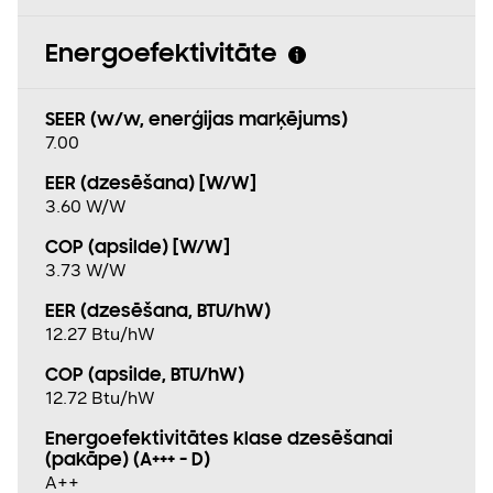
Energoefektivitāte
SEER (w/w, enerģijas marķējums)
7.00
EER (dzesēšana) [W/W]
3.60 W/W
COP (apsilde) [W/W]
3.73 W/W
EER (dzesēšana, BTU/hW)
12.27 Btu/hW
COP (apsilde, BTU/hW)
12.72 Btu/hW
Energoefektivitātes klase dzesēšanai
(pakāpe) (A+++ - D)
A++