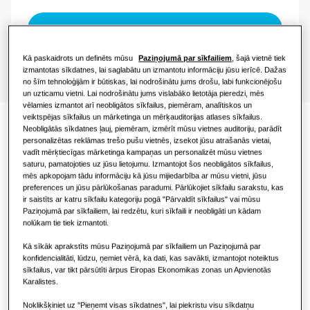
KOMERCIĀLIE RISINĀJUMI
Viesnīcām
Kā paskaidrots un definēts mūsu
Paziņojumā par sīkfailiem
, šajā vietnē tiek
izmantotas sīkdatnes, lai saglabātu un izmantotu informāciju jūsu ierīcē. Dažas
Mazumtirdzniecības ēkām
no šīm tehnoloģijām ir būtiskas, lai nodrošinātu jums drošu, labi funkcionējošu
un uzticamu vietni. Lai nodrošinātu jums vislabāko lietotāja pieredzi, mēs
vēlamies izmantot arī neobligātos sīkfailus, piemēram, analītiskos un
Restorāniem
veiktspējas sīkfailus un mārketinga un mērķauditorijas atlases sīkfailus.
Neobligātās sīkdatnes ļauj, piemēram, izmērīt mūsu vietnes auditoriju, parādīt
Dokumentācija
personalizētas reklāmas trešo pušu vietnēs, izsekot jūsu atrašanās vietai,
Birojam
vadīt mērķtiecīgas mārketinga kampaņas un personalizēt mūsu vietnes
saturu, pamatojoties uz jūsu lietojumu. Izmantojot šos neobligātos sīkfailus,
Ilgtspējība
mēs apkopojam tādu informāciju kā jūsu mijiedarbība ar mūsu vietni, jūsu
preferences un jūsu pārlūkošanas paradumi. Pārlūkojiet sīkfailu sarakstu, kas
ir saistīts ar katru sīkfailu kategoriju pogā "Pārvaldīt sīkfailus" vai mūsu
Paziņojumā par sīkfailiem, lai redzētu, kuri sīkfaili ir neobligāti un kādam
Atbilstības deklarācija
nolūkam tie tiek izmantoti.
One Samsung
Download
Kā sīkāk aprakstīts mūsu Paziņojumā par sīkfailiem un Paziņojumā par
konfidencialitāti, lūdzu, ņemiet vērā, ka dati, kas savākti, izmantojot noteiktus
sīkfailus, var tikt pārsūtīti ārpus Eiropas Ekonomikas zonas un Apvienotās
Karalistes.
SmartThings Pro
Vienkārša izmantošana un
Noklikšķiniet uz "Pieņemt visas sīkdatnes", lai piekristu visu sīkdatņu