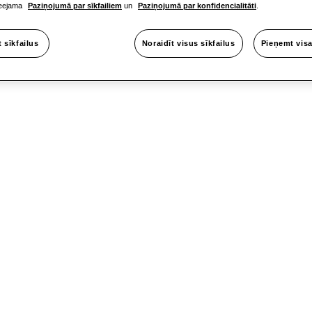
pieejama
Paziņojumā par sīkfailiem
un
Paziņojumā par konfidencialitāti
.
t sīkfailus
Noraidīt visus sīkfailus
Pieņemt visa