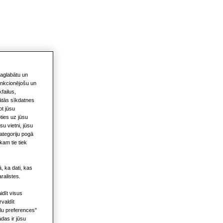
saglabātu un
funkcionējošu un
failus,
gātās sīkdatnes
ot jūsu
ties uz jūsu
u vietni, jūsu
kategoriju pogā
kam tie tiek
, ka dati, kas
ralistes.
idīt visus
rvaldīt
ilu preferences"
das ir jūsu