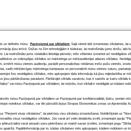
ts un definēts mūsu
Paziņojumā par sīkfailiem
, šajā vietnē tiek izmantotas sīkdatnes, lai 
ormāciju jūsu ierīcē. Dažas no šīm tehnoloģijām ir būtiskas, lai nodrošinātu jums drošu, labi 
ni. Lai nodrošinātu jums vislabāko lietotāja pieredzi, mēs vēlamies izmantot arī neobligātos sīk
lītiskos un veiktspējas sīkfailus un mārketinga un mērķauditorijas atlases sīkfailus. Neobli
m, izmērīt mūsu vietnes auditoriju, parādīt personalizētas reklāmas trešo pušu vietnēs, izsek
etai, vadīt mērķtiecīgas mārketinga kampaņas un personalizēt mūsu vietnes saturu, pamatojo
mantojot šos neobligātos sīkfailus, mēs apkopojam tādu informāciju kā jūsu mijiedarbība ar mūs
n jūsu pārlūkošanas paradumi. Pārlūkojiet sīkfailu sarakstu, kas ir saistīts ar katru sīkfailu 
failus" vai mūsu Paziņojumā par sīkfailiem, lai redzētu, kuri sīkfaili ir neobligāti un kādam nolū
kstīts mūsu Paziņojumā par sīkfailiem un Paziņojumā par konfidencialitāti, lūdzu, ņemiet vērā
ntojot noteiktus sīkfailus, var tikt pārsūtīti ārpus Eiropas Ekonomikas zonas un Apvienotās Ka
 uz "Pieņemt visas sīkdatnes", lai piekristu visu sīkdatņu izmantošanai. Noklikšķiniet uz "Nora
i noraidītu visus neobligātos sīkfailus. Jūs varat arī veikt detalizētu izvēli, izmantojot opciju "Pā
ūs jebkurā laikā varat atsaukt savu piekrišanu un mainīt savas izvēles, izmantojot pogu "Sīkfa
nes apakšā. Papildinformācija par to, kādas sīkdatnes mēs apkopojam, kādiem nolūkiem un kā