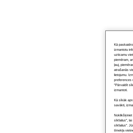
Kā paskaidro
izmantotu inf
uzticamu viet
piemēram, ana
ļauj, piemēra
atrašanās vi
lietojumu. Iz
preferences u
"Pārvaldīt sīk
izmantoti.
Kā sīkāk apra
savākti, izma
Noklikšķiniet
sīkfailus", la
sīkfailus". J
tīmekļa viet