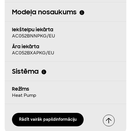
Modeļa nosaukums
Iekštelpu iekārta
AC052BNNPKG/EU
Āra iekārta
AC052BXAPKG/EU
Sistēma
Režīms
Heat Pump
Rādīt vairāk papildinformāciju