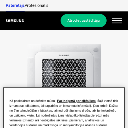
Patērētājs
Profesionālis
Atrodiet uzstādītāju
Menu
Atklājiet
DZĪVOJAMO ĒKU RISINĀJUMI
Mūsu risinājumi
Kas ir siltumsūknis un kā tas darbojas?
RISINĀJUMI JŪSU MĀJOKLIM
Produkti
Siltumsūkņa priekšrocības
Kā paskaidrots un definēts mūsu
Paziņojumā par sīkfailiem
, šajā vietnē tiek
Gaisa kondicionēšanas risinājumi
izmantotas sīkdatnes, lai saglabātu un izmantotu informāciju jūsu ierīcē. Dažas
Produkti
no šīm tehnoloģijām ir būtiskas, lai nodrošinātu jums drošu, labi funkcionējošu
Par Samsung
Kas ir gaisa kondicionētājs un kā tas
un uzticamu vietni. Lai nodrošinātu jums vislabāko lietotāja pieredzi, mēs
Siltumsūkņa risinājumi
darbojas?
vēlamies izmantot arī neobligātos sīkfailus, piemēram, analītiskos un
veiktspējas sīkfailus un mārketinga un mērķauditorijas atlases sīkfailus.