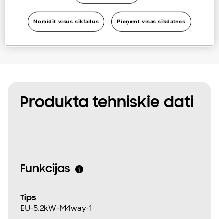
Atrodiet uzstādītāju
Noraidīt visus sīkfailus
Pieņemt visas sīkdatnes
Produkta tehniskie dati
Funkcijas
Tips
EU-5.2kW-M4way-1