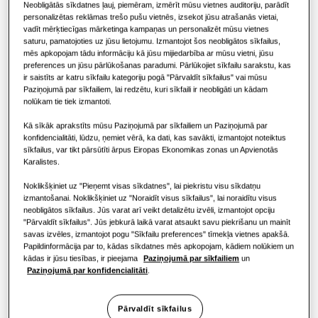
RISINĀJUMI KOMERCIĀLAJĀM ĒKĀM
Neobligātās sīkdatnes ļauj, piemēram, izmērīt mūsu vietnes auditoriju, parādīt
KOMERCIĀLIE RISINĀJUMI
Hero produkti
personalizētas reklāmas trešo pušu vietnēs, izsekot jūsu atrašanās vietai,
JAUDA
:
5.2KW
APSILDE
:
DZESĒŠANA
:
vadīt mērķtiecīgas mārketinga kampaņas un personalizēt mūsu vietnes
Gaisa kondicionēšanas risinājumi
Viesnīcām
saturu, pamatojoties uz jūsu lietojumu. Izmantojot šos neobligātos sīkfailus,
mēs apkopojam tādu informāciju kā jūsu mijiedarbība ar mūsu vietni, jūsu
preferences un jūsu pārlūkošanas paradumi. Pārlūkojiet sīkfailu sarakstu, kas
ir saistīts ar katru sīkfailu kategoriju pogā "Pārvaldīt sīkfailus" vai mūsu
Vadīklas
Mazumtirdzniecības ēkām
AC052BNNPKG/EU
Paziņojumā par sīkfailiem, lai redzētu, kuri sīkfaili ir neobligāti un kādam
WindFree™️ 4-Way Cassette (600x600)
nolūkam tie tiek izmantoti.
High Efficiency
Restorānam
Kā sīkāk aprakstīts mūsu Paziņojumā par sīkfailiem un Paziņojumā par
konfidencialitāti, lūdzu, ņemiet vērā, ka dati, kas savākti, izmantojot noteiktus
Saderīgs ar:
sīkfailus, var tikt pārsūtīti ārpus Eiropas Ekonomikas zonas un Apvienotās
Birojam
AC026BXAPKG/EU
,
AC035BXAPKG/EU
,
AC052BXAPKG/EU
Karalistes.
Pieejamā ietilpība
Noklikšķiniet uz "Pieņemt visas sīkdatnes", lai piekristu visu sīkdatņu
Ilgtspējība
izmantošanai. Noklikšķiniet uz "Noraidīt visus sīkfailus", lai noraidītu visus
neobligātos sīkfailus. Jūs varat arī veikt detalizētu izvēli, izmantojot opciju
2.6KW
3.5KW
5.2KW
One Samsung
"Pārvaldīt sīkfailus". Jūs jebkurā laikā varat atsaukt savu piekrišanu un mainīt
savas izvēles, izmantojot pogu "Sīkfailu preferences" tīmekļa vietnes apakšā.
Papildinformācija par to, kādas sīkdatnes mēs apkopojam, kādiem nolūkiem un
Pieejamā jauda
kādas ir jūsu tiesības, ir pieejama
Paziņojumā par sīkfailiem
un
Paziņojumā par konfidencialitāti
.
1 fāze
Pārvaldīt sīkfailus