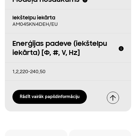
Modeļa nosaukums
Iekštelpu iekārta
AM045KN4DEH/EU
Enerģijas padeve (iekštelpu
iekārta) [Φ, #, V, Hz]
1,2,220-240,50
Rādīt vairāk papildinformāciju