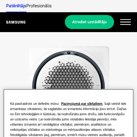
Patērētājs
Profesionālis
Atrodiet uzstādītāju
Menu
Atklājiet
DZĪVOJAMO ĒKU RISINĀJUMI
Mūsu risinājumi
Kas ir siltumsūknis un kā tas darbojas?
RISINĀJUMI JŪSU MĀJOKLIM
Produkti
Kā paskaidrots un definēts mūsu
Paziņojumā par sīkfailiem
, šajā vietnē tiek
Siltumsūkņa priekšrocības
Gaisa kondicionēšanas risinājumi
izmantotas sīkdatnes, lai saglabātu un izmantotu informāciju jūsu ierīcē. Dažas
no šīm tehnoloģijām ir būtiskas, lai nodrošinātu jums drošu, labi funkcionējošu
Produkti
Par Samsung
un uzticamu vietni. Lai nodrošinātu jums vislabāko lietotāja pieredzi, mēs
Kas ir gaisa kondicionētājs un kā tas
vēlamies izmantot arī neobligātos sīkfailus, piemēram, analītiskos un
Siltumsūkņa risinājumi
darbojas?
veiktspējas sīkfailus un mārketinga un mērķauditorijas atlases sīkfailus.
Neobligātās sīkdatnes ļauj, piemēram, izmērīt mūsu vietnes auditoriju, parādīt
RISINĀJUMI KOMERCIĀLAJĀM ĒKĀM