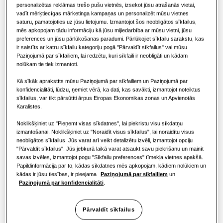
KOMERCIĀLIE RISINĀJUMI
Hero produkti
personalizētas reklāmas trešo pušu vietnēs, izsekot jūsu atrašanās vietai,
vadīt mērķtiecīgas mārketinga kampaņas un personalizēt mūsu vietnes
JAUDA
:
4.5KW
Gaisa kondicionēšanas risinājumi
Viesnīcām
saturu, pamatojoties uz jūsu lietojumu. Izmantojot šos neobligātos sīkfailus,
mēs apkopojam tādu informāciju kā jūsu mijiedarbība ar mūsu vietni, jūsu
preferences un jūsu pārlūkošanas paradumi. Pārlūkojiet sīkfailu sarakstu, kas
ir saistīts ar katru sīkfailu kategoriju pogā "Pārvaldīt sīkfailus" vai mūsu
Vadīklas
Mazumtirdzniecības ēkām
AM045KN4DEH/EU
Paziņojumā par sīkfailiem, lai redzētu, kuri sīkfaili ir neobligāti un kādam
nolūkam tie tiek izmantoti.
360 Cassette
Restorānam
Kā sīkāk aprakstīts mūsu Paziņojumā par sīkfailiem un Paziņojumā par
Pieejamā ietilpība
konfidencialitāti, lūdzu, ņemiet vērā, ka dati, kas savākti, izmantojot noteiktus
sīkfailus, var tikt pārsūtīti ārpus Eiropas Ekonomikas zonas un Apvienotās
Birojam
Karalistes.
4.5KW
5.6KW
7.1KW
9.0KW
Noklikšķiniet uz "Pieņemt visas sīkdatnes", lai piekristu visu sīkdatņu
Ilgtspējība
11.2KW
12.8KW
14.0KW
izmantošanai. Noklikšķiniet uz "Noraidīt visus sīkfailus", lai noraidītu visus
neobligātos sīkfailus. Jūs varat arī veikt detalizētu izvēli, izmantojot opciju
One Samsung
"Pārvaldīt sīkfailus". Jūs jebkurā laikā varat atsaukt savu piekrišanu un mainīt
Pieejamā jauda
savas izvēles, izmantojot pogu "Sīkfailu preferences" tīmekļa vietnes apakšā.
Papildinformācija par to, kādas sīkdatnes mēs apkopojam, kādiem nolūkiem un
kādas ir jūsu tiesības, ir pieejama
Paziņojumā par sīkfailiem
un
1 fāze
Paziņojumā par konfidencialitāti
.
Pārvaldīt sīkfailus
Atrodiet uzstādītāju