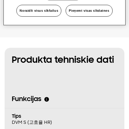
Atrodiet uzstādītāju
Noraidīt visus sīkfailus
Pieņemt visas sīkdatnes
Produkta tehniskie dati
Funkcijas
Tips
DVM S (고효율 HR)