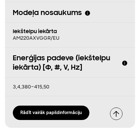
Modeļa nosaukums
Iekštelpu iekārta
AM220AXVGGR/EU
Enerģijas padeve (iekštelpu
iekārta) [Φ, #, V, Hz]
3,4,380~415,50
Rādīt vairāk papildinformāciju