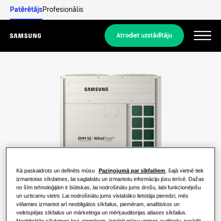
Patērētājs
Profesionālis
Atrodiet uzstādītāju
Menu
Atklājiet
DZĪVOJAMO ĒKU RISINĀJUMI
Mūsu risinājumi
Kas ir siltumsūknis un kā tas darbojas?
RISINĀJUMI JŪSU MĀJOKLIM
Produkti
Siltumsūkņa priekšrocības
Kā paskaidrots un definēts mūsu
Paziņojumā par sīkfailiem
, šajā vietnē tiek
Gaisa kondicionēšanas risinājumi
izmantotas sīkdatnes, lai saglabātu un izmantotu informāciju jūsu ierīcē. Dažas
no šīm tehnoloģijām ir būtiskas, lai nodrošinātu jums drošu, labi funkcionējošu
Produkti
Par Samsung
un uzticamu vietni. Lai nodrošinātu jums vislabāko lietotāja pieredzi, mēs
Kas ir gaisa kondicionētājs un kā tas
Siltumsūkņa risinājumi
vēlamies izmantot arī neobligātos sīkfailus, piemēram, analītiskos un
darbojas?
veiktspējas sīkfailus un mārketinga un mērķauditorijas atlases sīkfailus.
Neobligātās sīkdatnes ļauj, piemēram, izmērīt mūsu vietnes auditoriju, parādīt