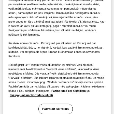
RISINĀJUMI KOMERCIĀLAJĀM ĒKĀM
KOMERCIĀLIE RISINĀJUMI
Hero produkti
personalizētas reklāmas trešo pušu vietnēs, izsekot jūsu atrašanās vietai,
JAUDA
:
61.6KW
vadīt mērķtiecīgas mārketinga kampaņas un personalizēt mūsu vietnes
Gaisa kondicionēšanas risinājumi
Viesnīcām
saturu, pamatojoties uz jūsu lietojumu. Izmantojot šos neobligātos sīkfailus,
mēs apkopojam tādu informāciju kā jūsu mijiedarbība ar mūsu vietni, jūsu
preferences un jūsu pārlūkošanas paradumi. Pārlūkojiet sīkfailu sarakstu, kas
ir saistīts ar katru sīkfailu kategoriju pogā "Pārvaldīt sīkfailus" vai mūsu
Vadīklas
AM220AXVGGR/EU
Mazumtirdzniecības ēkām
Paziņojumā par sīkfailiem, lai redzētu, kuri sīkfaili ir neobligāti un kādam
DVM S2 Outdoor Heat Recovery High EER
nolūkam tie tiek izmantoti.
Restorānam
Kā sīkāk aprakstīts mūsu Paziņojumā par sīkfailiem un Paziņojumā par
Pieejamā ietilpība
konfidencialitāti, lūdzu, ņemiet vērā, ka dati, kas savākti, izmantojot noteiktus
sīkfailus, var tikt pārsūtīti ārpus Eiropas Ekonomikas zonas un Apvienotās
22.4KW
28.0KW
33.6KW
40.0KW
Birojam
Karalistes.
Noklikšķiniet uz "Pieņemt visas sīkdatnes", lai piekristu visu sīkdatņu
45.0KW
50.4KW
56.0KW
61.6KW
Ilgtspējība
izmantošanai. Noklikšķiniet uz "Noraidīt visus sīkfailus", lai noraidītu visus
neobligātos sīkfailus. Jūs varat arī veikt detalizētu izvēli, izmantojot opciju
67.2KW
72.8KW
One Samsung
"Pārvaldīt sīkfailus". Jūs jebkurā laikā varat atsaukt savu piekrišanu un mainīt
savas izvēles, izmantojot pogu "Sīkfailu preferences" tīmekļa vietnes apakšā.
Papildinformācija par to, kādas sīkdatnes mēs apkopojam, kādiem nolūkiem un
kādas ir jūsu tiesības, ir pieejama
Paziņojumā par sīkfailiem
un
Pieejamā jauda
Paziņojumā par konfidencialitāti
.
3 fāzes
Pārvaldīt sīkfailus