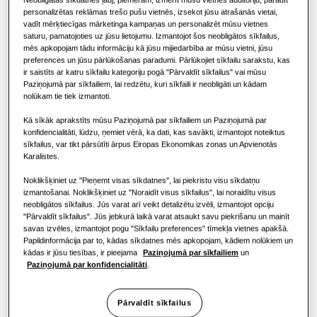
RISINĀJUMI KOMERCIĀLAJĀM ĒKĀM
KOMERCIĀLIE RISINĀJUMI
Hero produkti
personalizētas reklāmas trešo pušu vietnēs, izsekot jūsu atrašanās vietai,
JAUDA
:
12.8KW
vadīt mērķtiecīgas mārketinga kampaņas un personalizēt mūsu vietnes
Gaisa kondicionēšanas risinājumi
Viesnīcām
saturu, pamatojoties uz jūsu lietojumu. Izmantojot šos neobligātos sīkfailus,
mēs apkopojam tādu informāciju kā jūsu mijiedarbība ar mūsu vietni, jūsu
preferences un jūsu pārlūkošanas paradumi. Pārlūkojiet sīkfailu sarakstu, kas
ir saistīts ar katru sīkfailu kategoriju pogā "Pārvaldīt sīkfailus" vai mūsu
Vadīklas
AM128ANHPKH/EU
Mazumtirdzniecības ēkām
Paziņojumā par sīkfailiem, lai redzētu, kuri sīkfaili ir neobligāti un kādam
HSP Duct
nolūkam tie tiek izmantoti.
Restorānam
Kā sīkāk aprakstīts mūsu Paziņojumā par sīkfailiem un Paziņojumā par
Pieejamā ietilpība
konfidencialitāti, lūdzu, ņemiet vērā, ka dati, kas savākti, izmantojot noteiktus
sīkfailus, var tikt pārsūtīti ārpus Eiropas Ekonomikas zonas un Apvienotās
5.6KW
7.1KW
9.0KW
11.2KW
Birojam
Karalistes.
Noklikšķiniet uz "Pieņemt visas sīkdatnes", lai piekristu visu sīkdatņu
12.8KW
14.0KW
18.0KW
22.0KW
Ilgtspējība
izmantošanai. Noklikšķiniet uz "Noraidīt visus sīkfailus", lai noraidītu visus
neobligātos sīkfailus. Jūs varat arī veikt detalizētu izvēli, izmantojot opciju
28.0KW
One Samsung
"Pārvaldīt sīkfailus". Jūs jebkurā laikā varat atsaukt savu piekrišanu un mainīt
savas izvēles, izmantojot pogu "Sīkfailu preferences" tīmekļa vietnes apakšā.
Papildinformācija par to, kādas sīkdatnes mēs apkopojam, kādiem nolūkiem un
kādas ir jūsu tiesības, ir pieejama
Paziņojumā par sīkfailiem
un
Pieejamā jauda
Paziņojumā par konfidencialitāti
.
1 fāze
Pārvaldīt sīkfailus