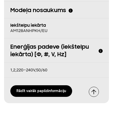
Modeļa nosaukums
Iekštelpu iekārta
AM128ANHPKH/EU
Enerģijas padeve (iekštelpu
iekārta) [Φ, #, V, Hz]
1,2,220~240V,50/60
Rādīt vairāk papildinformāciju