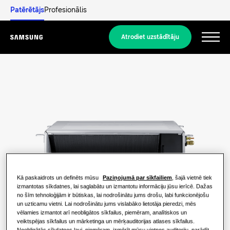
Patērētājs
Profesionālis
Atrodiet uzstādītāju
Menu
Atklājiet
DZĪVOJAMO ĒKU RISINĀJUMI
Mūsu risinājumi
Kas ir siltumsūknis un kā tas darbojas?
RISINĀJUMI JŪSU MĀJOKLIM
Produkti
Siltumsūkņa priekšrocības
Kā paskaidrots un definēts mūsu
Paziņojumā par sīkfailiem
, šajā vietnē tiek
Gaisa kondicionēšanas risinājumi
izmantotas sīkdatnes, lai saglabātu un izmantotu informāciju jūsu ierīcē. Dažas
no šīm tehnoloģijām ir būtiskas, lai nodrošinātu jums drošu, labi funkcionējošu
Produkti
Par Samsung
un uzticamu vietni. Lai nodrošinātu jums vislabāko lietotāja pieredzi, mēs
Kas ir gaisa kondicionētājs un kā tas
Siltumsūkņa risinājumi
vēlamies izmantot arī neobligātos sīkfailus, piemēram, analītiskos un
darbojas?
veiktspējas sīkfailus un mārketinga un mērķauditorijas atlases sīkfailus.
Neobligātās sīkdatnes ļauj, piemēram, izmērīt mūsu vietnes auditoriju, parādīt