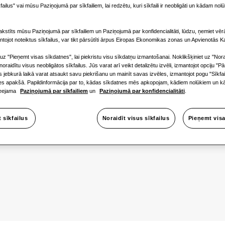
failus" vai mūsu Paziņojumā par sīkfailiem, lai redzētu, kuri sīkfaili ir neobligāti un kādam nolū
Pieejamā ja
1 fāze
kstīts mūsu Paziņojumā par sīkfailiem un Paziņojumā par konfidencialitāti, lūdzu, ņemiet vērā
ntojot noteiktus sīkfailus, var tikt pārsūtīti ārpus Eiropas Ekonomikas zonas un Apvienotās Ka
 uz "Pieņemt visas sīkdatnes", lai piekristu visu sīkdatņu izmantošanai. Noklikšķiniet uz "Nora
i noraidītu visus neobligātos sīkfailus. Jūs varat arī veikt detalizētu izvēli, izmantojot opciju "Pā
ūs jebkurā laikā varat atsaukt savu piekrišanu un mainīt savas izvēles, izmantojot pogu "Sīkfa
nes apakšā. Papildinformācija par to, kādas sīkdatnes mēs apkopojam, kādiem nolūkiem un kā
pieejama
Paziņojumā par sīkfailiem
un
Paziņojumā par konfidencialitāti
.
t sīkfailus
Noraidīt visus sīkfailus
Pieņemt visa