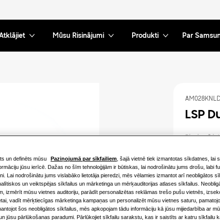
Atklājiet
Mūsu Risinājumi
Produkti
Par Samsu
AM028KNLD
LSP D
Pieejamā iet
1.7KW
ts un definēts mūsu
Paziņojumā par sīkfailiem
, šajā vietnē tiek izmantotas sīkdatnes, lai 
ormāciju jūsu ierīcē. Dažas no šīm tehnoloģijām ir būtiskas, lai nodrošinātu jums drošu, labi 
ni. Lai nodrošinātu jums vislabāko lietotāja pieredzi, mēs vēlamies izmantot arī neobligātos sīk
4.5KW
lītiskos un veiktspējas sīkfailus un mārketinga un mērķauditorijas atlases sīkfailus. Neobli
m, izmērīt mūsu vietnes auditoriju, parādīt personalizētas reklāmas trešo pušu vietnēs, izsek
11.2KW
etai, vadīt mērķtiecīgas mārketinga kampaņas un personalizēt mūsu vietnes saturu, pamatojo
mantojot šos neobligātos sīkfailus, mēs apkopojam tādu informāciju kā jūsu mijiedarbība ar mūs
n jūsu pārlūkošanas paradumi. Pārlūkojiet sīkfailu sarakstu, kas ir saistīts ar katru sīkfailu 