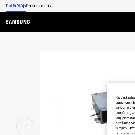
Patērētājs
Profesionālis
Menu
Kā paskaidro
izmantotu inf
uzticamu viet
piemēram, ana
ļauj, piemēra
atrašanās vi
lietojumu. Iz
preferences u