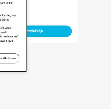
kam tie tiek
uda
, ka dati, kas
ralistes.
idīt visus
Atrodiet uzstādītāju
rvaldīt
ilu preferences"
das ir jūsu
s sīkdatnes