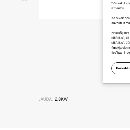
"Pārvaldīt sīk
izmantoti.
Kā sīkāk apra
savākti, izma
Noklikšķiniet
sīkfailus", la
sīkfailus". J
tīmekļa viet
tiesības, ir 
Pārvaldī
JAUDA
:
2.8KW