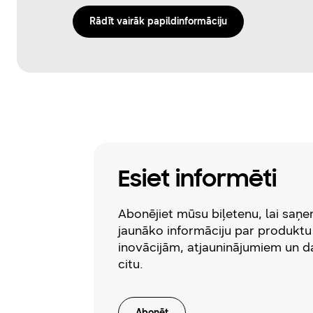
Rādīt vairāk papildinformāciju
Esiet informēti
Abonējiet mūsu biļetenu, lai saņ
jaunāko informāciju par produktu
inovācijām, atjauninājumiem un 
citu.
Abonēt