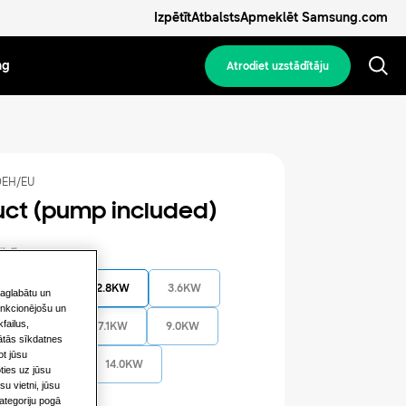
Izpētīt
Atbalsts
Apmeklēt Samsung.com
ng
Atrodiet uzstādītāju
EH/EU
uct (pump included)
ilpība
2.2KW
2.8KW
3.6KW
saglabātu un
funkcionējošu un
failus,
5.6KW
7.1KW
9.0KW
gātās sīkdatnes
ot jūsu
12.8KW
14.0KW
ties uz jūsu
u vietni, jūsu
kategoriju pogā