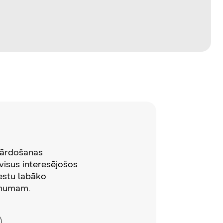
pārdošanas
visus interesējošos
estu labāko
ēmumam.