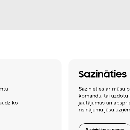
Sazināties
emtu
Sazinieties ar mūsu 
komandu, lai uzdotu 
daudz ko
jautājumus un apspri
risinājumu jūsu uzņ
Sazinieties ar mums