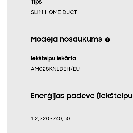
Tips
SLIM HOME DUCT
Modeļa nosaukums
Iekštelpu iekārta
AM028KNLDEH/EU
Enerģijas padeve (iekštelpu i
1,2,220~240,50