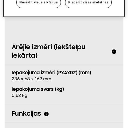
Noraidīt visus sīkfailus
Pieņemt visas sīkdatnes
Produkta tehniskie dati
Ārējie izmēri (iekštelpu
iekārta)
Iepakojuma izmēri (PxAxDz) (mm)
236 x 68 x 162 mm
Iepakojuma svars (kg)
0.62 kg
Funkcijas