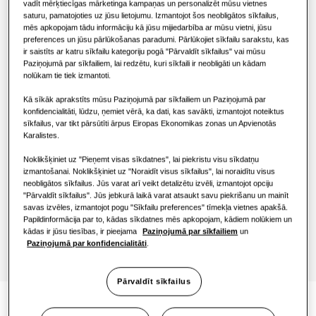
vadīt mērķtiecīgas mārketinga kampaņas un personalizēt mūsu vietnes
saturu, pamatojoties uz jūsu lietojumu. Izmantojot šos neobligātos sīkfailus,
Gaisa kondicionēšanas risinājumi
Viesnīcām
mēs apkopojam tādu informāciju kā jūsu mijiedarbība ar mūsu vietni, jūsu
preferences un jūsu pārlūkošanas paradumi. Pārlūkojiet sīkfailu sarakstu, kas
ir saistīts ar katru sīkfailu kategoriju pogā "Pārvaldīt sīkfailus" vai mūsu
Vadīklas
Paziņojumā par sīkfailiem, lai redzētu, kuri sīkfaili ir neobligāti un kādam
Mazumtirdzniecības ēkām
nolūkam tie tiek izmantoti.
Kā sīkāk aprakstīts mūsu Paziņojumā par sīkfailiem un Paziņojumā par
Restorānam
MIM-H04EN
konfidencialitāti, lūdzu, ņemiet vērā, ka dati, kas savākti, izmantojot noteiktus
sīkfailus, var tikt pārsūtīti ārpus Eiropas Ekonomikas zonas un Apvienotās
Wi-Fi komplekts 2.0
Karalistes.
Birojam
Noklikšķiniet uz "Pieņemt visas sīkdatnes", lai piekristu visu sīkdatņu
Saderīgs ar SmartThings*
izmantošanai. Noklikšķiniet uz "Noraidīt visus sīkfailus", lai noraidītu visus
Ilgtspējība
neobligātos sīkfailus. Jūs varat arī veikt detalizētu izvēli, izmantojot opciju
"Pārvaldīt sīkfailus". Jūs jebkurā laikā varat atsaukt savu piekrišanu un mainīt
One Samsung
Atrodiet uzstādītāju
savas izvēles, izmantojot pogu "Sīkfailu preferences" tīmekļa vietnes apakšā.
Papildinformācija par to, kādas sīkdatnes mēs apkopojam, kādiem nolūkiem un
kādas ir jūsu tiesības, ir pieejama
Paziņojumā par sīkfailiem
un
Paziņojumā par konfidencialitāti
.
Pārvaldīt sīkfailus