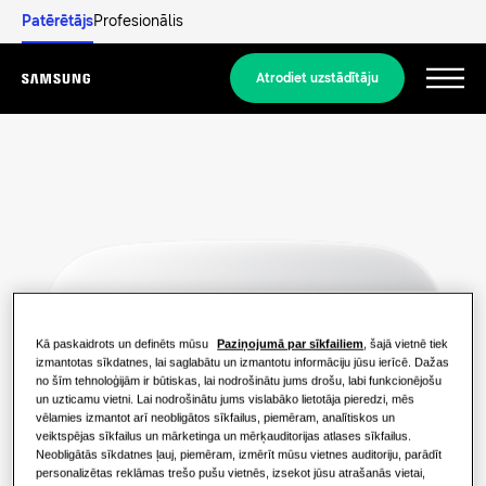
Patērētājs
Profesionālis
Atrodiet uzstādītāju
Menu
Atklājiet
DZĪVOJAMO ĒKU RISINĀJUMI
Mūsu risinājumi
Kas ir siltumsūknis un kā tas darbojas?
RISINĀJUMI JŪSU MĀJOKLIM
Produkti
Kā paskaidrots un definēts mūsu
Paziņojumā par sīkfailiem
, šajā vietnē tiek
Siltumsūkņa priekšrocības
izmantotas sīkdatnes, lai saglabātu un izmantotu informāciju jūsu ierīcē. Dažas
Gaisa kondicionēšanas risinājumi
no šīm tehnoloģijām ir būtiskas, lai nodrošinātu jums drošu, labi funkcionējošu
Produkti
un uzticamu vietni. Lai nodrošinātu jums vislabāko lietotāja pieredzi, mēs
Par Samsung
Kas ir gaisa kondicionētājs un kā tas
vēlamies izmantot arī neobligātos sīkfailus, piemēram, analītiskos un
Siltumsūkņa risinājumi
darbojas?
veiktspējas sīkfailus un mārketinga un mērķauditorijas atlases sīkfailus.
Neobligātās sīkdatnes ļauj, piemēram, izmērīt mūsu vietnes auditoriju, parādīt
RISINĀJUMI KOMERCIĀLAJĀM ĒKĀM
KOMERCIĀLIE RISINĀJUMI
personalizētas reklāmas trešo pušu vietnēs, izsekot jūsu atrašanās vietai,
Hero produkti