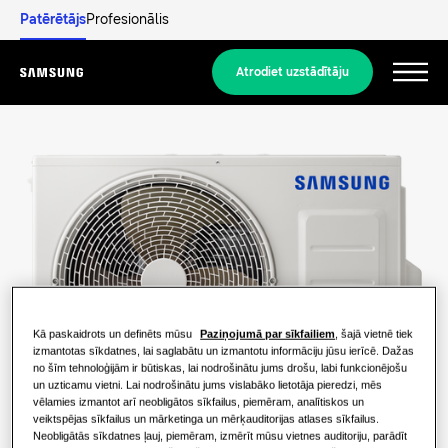
Patērētājs
Profesionālis
Atrodiet uzstādītāju
Menu
Atklājiet
DZĪVOJAMO ĒKU RISINĀJUMI
Mūsu risinājumi
Kas ir siltumsūknis un kā tas darbojas?
RISINĀJUMI JŪSU MĀJOKLIM
Produkti
Kā paskaidrots un definēts mūsu
Paziņojumā par sīkfailiem
, šajā vietnē tiek
Siltumsūkņa priekšrocības
Gaisa kondicionēšanas risinājumi
izmantotas sīkdatnes, lai saglabātu un izmantotu informāciju jūsu ierīcē. Dažas
no šīm tehnoloģijām ir būtiskas, lai nodrošinātu jums drošu, labi funkcionējošu
Produkti
un uzticamu vietni. Lai nodrošinātu jums vislabāko lietotāja pieredzi, mēs
Par Samsung
Kas ir gaisa kondicionētājs un kā tas
vēlamies izmantot arī neobligātos sīkfailus, piemēram, analītiskos un
Siltumsūkņa risinājumi
darbojas?
veiktspējas sīkfailus un mārketinga un mērķauditorijas atlases sīkfailus.
Neobligātās sīkdatnes ļauj, piemēram, izmērīt mūsu vietnes auditoriju, parādīt
RISINĀJUMI KOMERCIĀLAJĀM ĒKĀM