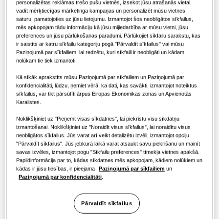
KOMERCIĀLIE RISINĀJUMI
personalizētas reklāmas trešo pušu vietnēs, izsekot jūsu atrašanās vietai,
Hero produkti
vadīt mērķtiecīgas mārketinga kampaņas un personalizēt mūsu vietnes
JAUDA
:
4.0KW
APSILDE
:
DZESĒŠANA
:
Gaisa kondicionēšanas risinājumi
saturu, pamatojoties uz jūsu lietojumu. Izmantojot šos neobligātos sīkfailus,
Viesnīcām
mēs apkopojam tādu informāciju kā jūsu mijiedarbība ar mūsu vietni, jūsu
preferences un jūsu pārlūkošanas paradumi. Pārlūkojiet sīkfailu sarakstu, kas
ir saistīts ar katru sīkfailu kategoriju pogā "Pārvaldīt sīkfailus" vai mūsu
Vadīklas
Mazumtirdzniecības ēkām
Paziņojumā par sīkfailiem, lai redzētu, kuri sīkfaili ir neobligāti un kādam
AJ040TXJ2KG/EU
nolūkam tie tiek izmantoti.
FJM Outdoor
Restorānam
Kā sīkāk aprakstīts mūsu Paziņojumā par sīkfailiem un Paziņojumā par
konfidencialitāti, lūdzu, ņemiet vērā, ka dati, kas savākti, izmantojot noteiktus
Pieejamā ietilpība
sīkfailus, var tikt pārsūtīti ārpus Eiropas Ekonomikas zonas un Apvienotās
Karalistes.
Birojam
4.0KW
5.0KW
5.2KW
6.8KW
Noklikšķiniet uz "Pieņemt visas sīkdatnes", lai piekristu visu sīkdatņu
Ilgtspējība
izmantošanai. Noklikšķiniet uz "Noraidīt visus sīkfailus", lai noraidītu visus
8.0KW
10.0KW
neobligātos sīkfailus. Jūs varat arī veikt detalizētu izvēli, izmantojot opciju
"Pārvaldīt sīkfailus". Jūs jebkurā laikā varat atsaukt savu piekrišanu un mainīt
One Samsung
savas izvēles, izmantojot pogu "Sīkfailu preferences" tīmekļa vietnes apakšā.
Pieejamā jauda
Papildinformācija par to, kādas sīkdatnes mēs apkopojam, kādiem nolūkiem un
kādas ir jūsu tiesības, ir pieejama
Paziņojumā par sīkfailiem
un
Paziņojumā par konfidencialitāti
.
1 fāze
Pārvaldīt sīkfailus
Atrodiet uzstādītāju