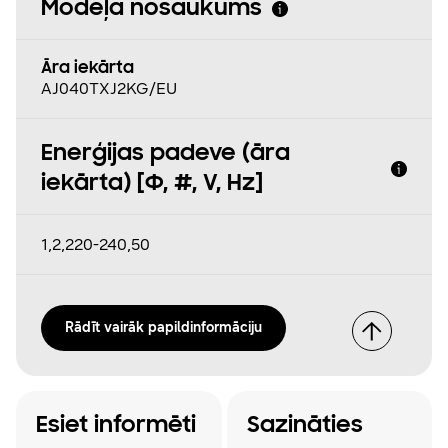
Modeļa nosaukums
Āra iekārta
AJ040TXJ2KG/EU
Enerģijas padeve (āra
iekārta) [Φ, #, V, Hz]
1,2,220-240,50
Rādīt vairāk papildinformāciju
Esiet informēti
Sazināties