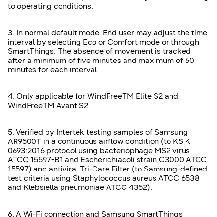
to operating conditions.
3. In normal default mode. End user may adjust the time
interval by selecting Eco or Comfort mode or through
SmartThings. The absence of movement is tracked
after a minimum of five minutes and maximum of 60
minutes for each interval.
4. Only applicable for WindFreeTM Elite S2 and
WindFreeTM Avant S2
5. Verified by Intertek testing samples of Samsung
AR9500T in a continuous airflow condition (to KS K
0693:2016 protocol using bacteriophage MS2 virus
ATCC 15597-B1 and Escherichiacoli strain C3000 ATCC
15597) and antiviral Tri-Care Filter (to Samsung-defined
test criteria using Staphylococcus aureus ATCC 6538
and Klebsiella pneumoniae ATCC 4352).
6. A Wi-Fi connection and Samsung SmartThings