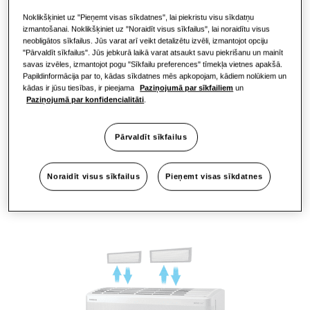
Noklikšķiniet uz "Pieņemt visas sīkdatnes", lai piekristu visu sīkdatņu
WindFree™ Avant S2 maigi un klusi izkliedē gaisu telpā,
izmantošanai. Noklikšķiniet uz "Noraidīt visus sīkfailus", lai noraidītu visus
nodrošinot komfortablu vēsumu un neradot aukstā
neobligātos sīkfailus. Jūs varat arī veikt detalizētu izvēli, izmantojot opciju
gaisa plūsmas¹. Tā Tri-Care filtrs⁴'⁵ uztver (smalkas)
"Pārvaldīt sīkfailus". Jūs jebkurā laikā varat atsaukt savu piekrišanu un mainīt
savas izvēles, izmantojot pogu "Sīkfailu preferences" tīmekļa vietnes apakšā.
putekļu daļiņas un alergēnus, vienlaikus samazinot arī
Papildinformācija par to, kādas sīkdatnes mēs apkopojam, kādiem nolūkiem un
atsevišķu gaisa pārnēsāto baktēriju un vīrusu
kādas ir jūsu tiesības, ir pieejama
Paziņojumā par sīkfailiem
un
daudzumu, sniedzot lietotājiem tīrāku gaisu.
Paziņojumā par konfidencialitāti
.
WindFree™ Avant S2 ir pieejams divās krāsās – melnā
un baltā, lai papildinātu vairumu interjeru. Tam
komplektā ir ar saules enerģiju darbināma tālvadības
Pārvaldīt sīkfailus
pults⁴, bet lietotāji var pārvaldīt iekštelpu klimatu, esot
arī ārpus mājas, izmantojot SmartThings lietotni⁶.
Noraidīt visus sīkfailus
Pieņemt visas sīkdatnes