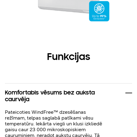
Funkcijas
Komfortabls vēsums bez auksta
caurvēja
Pateicoties WindFree™ dzesēšanas
režīmam, telpas saglabā patīkami vēsu
temperatūru. Iekārta viegli un klusi izkliedē
gaisu caur 23 000 mikroskopiskiem
caurumiņiem, neradot aukstu caurvēju. Tā