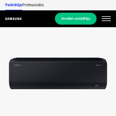
Patērētājs
Profesionālis
Atrodiet uzstādītāju
Menu