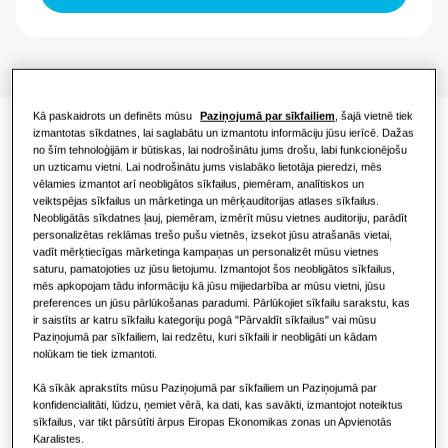
Vadīklas
Mazumtirdzniecības ēkām
Restorānam
Kā paskaidrots un definēts mūsu
Paziņojumā par sīkfailiem
, šajā vietnē tiek
Birojam
izmantotas sīkdatnes, lai saglabātu un izmantotu informāciju jūsu ierīcē. Dažas
Dokumentācija
no šīm tehnoloģijām ir būtiskas, lai nodrošinātu jums drošu, labi funkcionējošu
Ilgtspējība
un uzticamu vietni. Lai nodrošinātu jums vislabāko lietotāja pieredzi, mēs
vēlamies izmantot arī neobligātos sīkfailus, piemēram, analītiskos un
veiktspējas sīkfailus un mārketinga un mērķauditorijas atlases sīkfailus.
One Samsung
Neobligātās sīkdatnes ļauj, piemēram, izmērīt mūsu vietnes auditoriju, parādīt
personalizētas reklāmas trešo pušu vietnēs, izsekot jūsu atrašanās vietai,
vadīt mērķtiecīgas mārketinga kampaņas un personalizēt mūsu vietnes
Atbilstības deklarācija
saturu, pamatojoties uz jūsu lietojumu. Izmantojot šos neobligātos sīkfailus,
mēs apkopojam tādu informāciju kā jūsu mijiedarbība ar mūsu vietni, jūsu
preferences un jūsu pārlūkošanas paradumi. Pārlūkojiet sīkfailu sarakstu, kas
Download
ir saistīts ar katru sīkfailu kategoriju pogā "Pārvaldīt sīkfailus" vai mūsu
Paziņojumā par sīkfailiem, lai redzētu, kuri sīkfaili ir neobligāti un kādam
nolūkam tie tiek izmantoti.
Komfortabls vēsums, tīrāks
Kā sīkāk aprakstīts mūsu Paziņojumā par sīkfailiem un Paziņojumā par
konfidencialitāti, lūdzu, ņemiet vērā, ka dati, kas savākti, izmantojot noteiktus
sīkfailus, var tikt pārsūtīti ārpus Eiropas Ekonomikas zonas un Apvienotās
gaiss un krāsas izvēle
Karalistes.