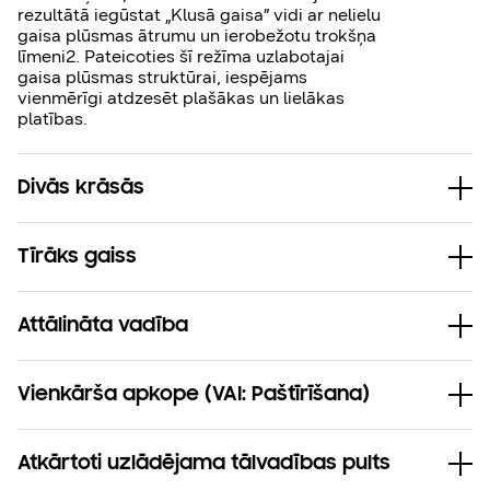
rezultātā iegūstat „Klusā gaisa” vidi ar nelielu
gaisa plūsmas ātrumu un ierobežotu trokšņa
līmeni2. Pateicoties šī režīma uzlabotajai
gaisa plūsmas struktūrai, iespējams
vienmērīgi atdzesēt plašākas un lielākas
platības.
Divās krāsās
Tīrāks gaiss
Attālināta vadība
Vienkārša apkope (VAI: Paštīrīšana)
Atkārtoti uzlādējama tālvadības pults