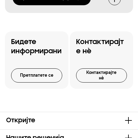
Бидете
Контактирајт
информирани
е нѐ
Контактирајте
Претплатете се
нѐ
Откријте