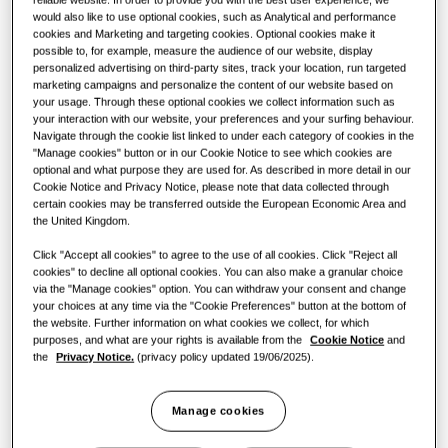
РЕШЕНИЈА ЗА КОМЕРЦИЈАЛНИ ЗГРАДИ
КОМЕРЦИЈАЛНИ РЕШЕНИЈА
would also like to use optional cookies, such as Analytical and performance
Ѕвезди меѓу производите
КАПАЦИТЕТ
:
2.6KW
ГРЕЕЊЕ
:
ЛАДЕЊЕ
:
cookies and Marketing and targeting cookies. Optional cookies make it
possible to, for example, measure the audience of our website, display
Решенија за климатизација
Хотели
personalized advertising on third-party sites, track your location, run targeted
marketing campaigns and personalize the content of our website based on
your usage. Through these optional cookies we collect information such as
Контроли
AC026BNLDKG/EU
Малопродажен објект
your interaction with our website, your preferences and your surfing behaviour.
Navigate through the cookie list linked to under each category of cookies in the
LSP канал единица
"Manage cookies" button or in our Cookie Notice to see which cookies are
optional and what purpose they are used for. As described in more detail in our
Ресторан
Компатибилно со:
Cookie Notice and Privacy Notice, please note that data collected through
AC026RXADKG/EU
,
AC035RXADKG/EU
,
AC052RXADKG/EU
,
certain cookies may be transferred outside the European Economic Area and
AC071RXADKG/EU
the United Kingdom.
Канцеларија
Достапен капацитет
Click "Accept all cookies" to agree to the use of all cookies. Click "Reject all
Одржливост
cookies" to decline all optional cookies. You can also make a granular choice
via the "Manage cookies" option. You can withdraw your consent and change
2.6KW
3.5KW
5.2KW
7.1KW
your choices at any time via the "Cookie Preferences" button at the bottom of
One Samsung
the website. Further information on what cookies we collect, for which
purposes, and what are your rights is available from the
Cookie Notice
and
Достапна моќност
the
Privacy Notice.
(privacy policy updated 19/06/2025).
1 фаза
Manage cookies