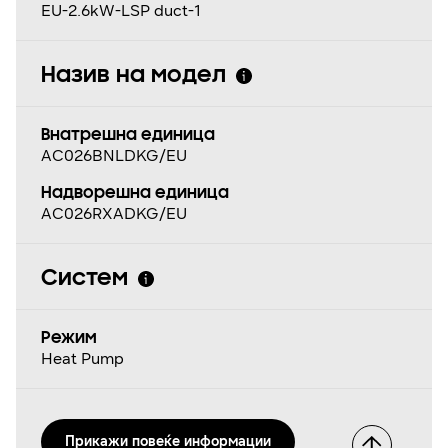
EU-2.6kW-LSP duct-1
Назив на модел
Внатрешна единица
AC026BNLDKG/EU
Надворешна единица
AC026RXADKG/EU
Систем
Режим
Heat Pump
Прикажи повеќе информации