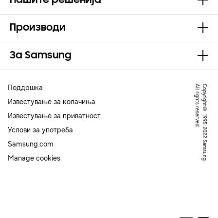
Нашите решенија
Производи
За Samsung
Поддршка
.
C
o
p
y
r
ig
h
t
©
1
9
9
5
-
2
0
2
2
S
a
m
s
u
n
g
.
A
l
l
r
ig
h
t
s
r
e
s
e
r
v
e
d
Известување за колачиња
Известување за приватност
Услови за употреба
Samsung.com
Manage cookies