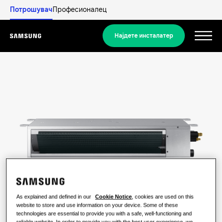
Потрошувач
Професионалец
Најдете инсталатер
Menu
Откријте
СТАНБЕНИ РЕШЕНИЈА
Нашите решенија
Што е топлинска пумпа и како
работи?
РЕШЕНИЈА ЗА ВАШИОТ ДОМ
Производи
Решенија за климатизација
Придобивки од топлинска пумпа
Производи
As explained and defined in our
Cookie Notice
, cookies are used on this
За Samsung
website to store and use information on your device. Some of these
Решенија за топлински пумпи
Што е клима-уред и како работи?
technologies are essential to provide you with a safe, well-functioning and
reliable website. In order to provide you with the best user experience, we