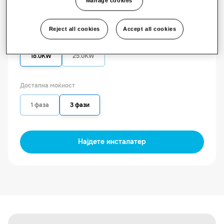
Manage cookies
AM160TNBFGB/EU
Хидро единица (висока температура)
Reject all cookies
Accept all cookies
Достапен капацитет
16.0KW
25.0KW
Достапна моќност
1 фаза
3 фази
Најдете инсталатер