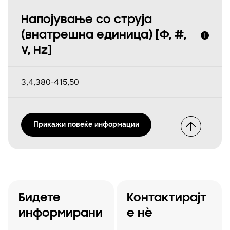
Напојување со струја
(внатрешна единица) [Φ, #,
V, Hz]
3,4,380-415,50
Прикажи повеќе информации
Бидете
Контактирајт
информирани
е нѐ