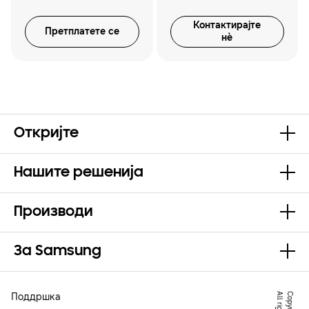
Контактирајте
Претплатете се
нѐ
Откријте
Нашите решенија
Производи
За Samsung
Поддршка