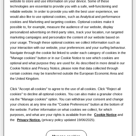
website to store and use information on your device. Some of these
technologies are essential to provide you with a safe, well-functioning and
РЕШЕНИЈА ЗА КОМЕРЦИЈАЛНИ ЗГРАДИ
КОМЕРЦИЈАЛНИ РЕШЕНИЈА
reliable website. In order to provide you with the best user experience, we
Ѕвезди меѓу производите
would also like to use optional cookies, such as Analytical and performance
cookies and Marketing and targeting cookies. Optional cookies make it
Решенија за климатизација
Хотели
possible to, for example, measure the audience of our website, display
personalized advertising on third-party sites, track your location, run targeted
marketing campaigns and personalize the content of our website based on
Контроли
Малопродажен објект
your usage. Through these optional cookies we collect information such as
your interaction with our website, your preferences and your surfing behaviour.
Navigate through the cookie list linked to under each category of cookies in the
"Manage cookies" button or in our Cookie Notice to see which cookies are
Ресторан
optional and what purpose they are used for. As described in more detail in our
Cookie Notice and Privacy Notice, please note that data collected through
certain cookies may be transferred outside the European Economic Area and
Канцеларија
the United Kingdom.
Одржливост
Click "Accept all cookies" to agree to the use of all cookies. Click "Reject all
cookies" to decline all optional cookies. You can also make a granular choice
via the "Manage cookies" option. You can withdraw your consent and change
One Samsung
your choices at any time via the "Cookie Preferences" button at the bottom of
the website. Further information on what cookies we collect, for which
КАПАЦИТЕТ
:
16.0KW
purposes, and what are your rights is available from the
Cookie Notice
and
the
Privacy Notice.
(privacy policy updated 19/06/2025).