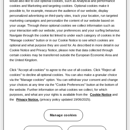
РЕШЕНИЈА ЗА КОМЕРЦИЈАЛНИ ЗГРАДИ
would also like to use optional cookies, such as Analytical and performance
КОМЕРЦИЈАЛНИ РЕШЕНИЈА
Ѕвезди меѓу производите
cookies and Marketing and targeting cookies. Optional cookies make it
КАПАЦИТЕТ
:
5.2KW
possible to, for example, measure the audience of our website, display
Решенија за климатизација
Хотели
personalized advertising on third-party sites, track your location, run targeted
marketing campaigns and personalize the content of our website based on
your usage. Through these optional cookies we collect information such as
your interaction with our website, your preferences and your surfing behaviour.
Контроли
AJ052BNMDEG/EU
Малопродажен објект
Navigate through the cookie list linked to under each category of cookies in the
MSP канал единица
"Manage cookies" button or in our Cookie Notice to see which cookies are
optional and what purpose they are used for. As described in more detail in our
Ресторан
Cookie Notice and Privacy Notice, please note that data collected through
Достапен капацитет
certain cookies may be transferred outside the European Economic Area and
the United Kingdom.
5.2KW
Канцеларија
Click "Accept all cookies" to agree to the use of all cookies. Click "Reject all
cookies" to decline all optional cookies. You can also make a granular choice
Одржливост
Достапна моќност
via the "Manage cookies" option. You can withdraw your consent and change
your choices at any time via the "Cookie Preferences" button at the bottom of
One Samsung
the website. Further information on what cookies we collect, for which
1 фаза
purposes, and what are your rights is available from the
Cookie Notice
and
the
Privacy Notice.
(privacy policy updated 19/06/2025).
Најдете инсталатер
Manage cookies