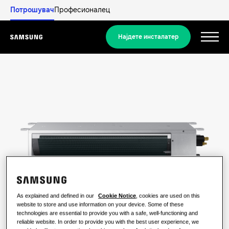
Потрошувач
Професионалец
Најдете инсталатер
Menu
Откријте
СТАНБЕНИ РЕШЕНИЈА
Нашите решенија
Што е топлинска пумпа и како
работи?
РЕШЕНИЈА ЗА ВАШИОТ ДОМ
Производи
Решенија за климатизација
Придобивки од топлинска пумпа
As explained and defined in our
Cookie Notice
, cookies are used on this
Производи
За Samsung
website to store and use information on your device. Some of these
Решенија за топлински пумпи
technologies are essential to provide you with a safe, well-functioning and
Што е клима-уред и како работи?
reliable website. In order to provide you with the best user experience, we