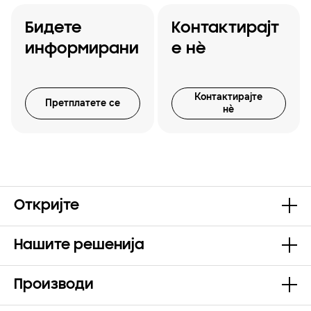
Бидете
Контактирајт
информирани
е нѐ
Контактирајте
Претплатете се
нѐ
Откријте
Нашите решенија
Производи