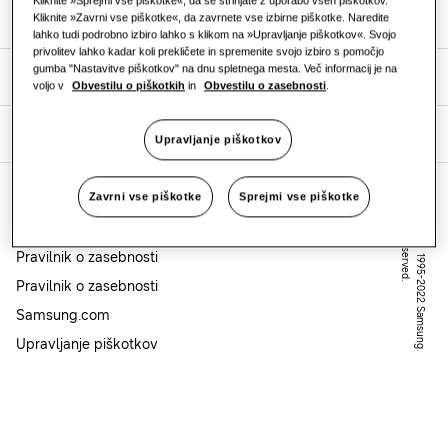
Kliknite »Sprejmi vse piškotke«, da se strinjate z uporabo vseh piškotkov.
Naše rešitve
Kliknite »Zavrni vse piškotke«, da zavrnete vse izbirne piškotke. Naredite
Restavracija
lahko tudi podrobno izbiro lahko s klikom na »Upravljanje piškotkov«. Svojo
privolitev lahko kadar koli prekličete in spremenite svojo izbiro s pomočjo
gumba "Nastavitve piškotkov" na dnu spletnega mesta. Več informacij je na
Izdelki
voljo v
Obvestilu o piškotkih
in
Obvestilu o zasebnosti
.
Pisarna
O Samsungu
Trajnost
Upravljanje piškotkov
One Samsung
Zavrni vse piškotke
Sprejmi vse piškotke
Podpora
.
C
o
p
y
r
ig
h
t
©
1
9
9
5
-
2
0
2
2
S
a
m
s
u
n
g
.
A
l
l
r
ig
h
t
s
r
e
s
e
r
v
e
d
Pravilnik o piškotkih
Pravilnik o zasebnosti
Pravilnik o zasebnosti
Samsung.com
Upravljanje piškotkov