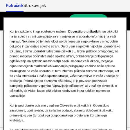
Potrošnik
Strokovnjak
Odkrijte
Poišči monterja
Menu
STANOVANJSKE REŠITVE
Kot je razloženo in opredeljeno v našem
Obvestilu o piškotkih
, se piškotki
Naše rešitve
na tej spletni strani uporabljajo za shranjevanje in uporabo informacij na vaši
napravi. Nekatere od teh tehnologij so bistvene za zagotavljanje varne, dobro
Ostanite
Stopite v stik z
Kaj je toplotna črpalka in kako deluje?
delujoče in zanesljive spletne strani. Da bi vam zagotovili najboljšo uporabniško
REŠITVE ZA VAŠ DOM
izkušnjo, želimo uporabiti tudi izbirne piškotke.,. Izbirni piškotki omogočajo, na
obveščeni
nami
Izdelki
primer, merjenje občinstva naše spletne strani, prikazovanje prilagojenega
oglaševanja na spletnih mestih tretjih oseb, sledenje vaši lokaciji, izvajanje
Prednosti toplotne črpalke
Rešitve za klimatizacijo
ciljno usmerjenih marketinških kampanj in prilagajanje vsebine naše spletne
strani glede na vašo uporabo. S temi izbirnimi piškotki zbiramo informacije, kot
Stopite v stik z
Izdelki
Naročite se
O Samsungu
so vaša interakcija z našo spletno stranjo, vaše nastavitve in vaše vedenje pri
Kaj je klimatska naprava in kako
nami
brskanju. Pobrskajte po seznamu piškotkov, ki je povezan pod vsako
Toplotne črpalke
deluje?
kategorijo piškotkov v gumbu "Upravljanje piškotkov" ali v našem obvestilu o
piškotkih, da vidite, kateri piškotki so neobvezni in za kakšen namen se
REŠITVE ZA KOMERCIALNE ZGRADBE
KOMERCIALNE REŠITVE
uporabljajo.
Izdelki Hero
Rešitve za klimatizacijo
Kot je podrobneje opisano v našem Obvestilu o piškotkih in Obvestilu o
Hoteli
zasebnosti, upoštevajte, da se lahko podatki, zbrani z določenimi piškotki,
prenesejo izven Evropskega gospodarskega prostora in Združenega
Odkrijte
kraljestva.
Upravljanje
Maloprodaja