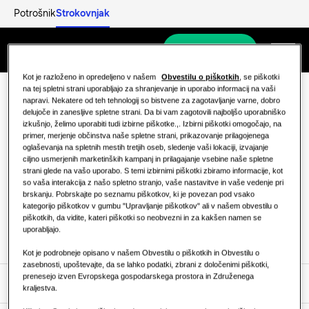
Potrošnik
Strokovnjak
Izdelki
Postani partner
Menu
Izdelki
Naše rešitve
Kot je razloženo in opredeljeno v našem
Obvestilu o piškotkih
, se piškotki
na tej spletni strani uporabljajo za shranjevanje in uporabo informacij na vaši
REŠITVE ZA VAŠ DOM
napravi. Nekatere od teh tehnologij so bistvene za zagotavljanje varne, dobro
Ostanite
Stopite v stik z
Izdelki Hero
Odkrijte
delujoče in zanesljive spletne strani. Da bi vam zagotovili najboljšo uporabniško
obveščeni
nami
izkušnjo, želimo uporabiti tudi izbirne piškotke.,. Izbirni piškotki omogočajo, na
Rešitve za klimatizacijo
primer, merjenje občinstva naše spletne strani, prikazovanje prilagojenega
STANOVANJSKE REŠITVE
oglaševanja na spletnih mestih tretjih oseb, sledenje vaši lokaciji, izvajanje
Strokovnjaki
ciljno usmerjenih marketinških kampanj in prilagajanje vsebine naše spletne
strani glede na vašo uporabo. S temi izbirnimi piškotki zbiramo informacije, kot
Toplotne črpalke
Stopite v stik z
Kaj je toplotna črpalka in kako deluje?
Naročite se
so vaša interakcija z našo spletno stranjo, vaše nastavitve in vaše vedenje pri
nami
brskanju. Pobrskajte po seznamu piškotkov, ki je povezan pod vsako
REŠITVE ZA KOMERCIALNE ZGRADBE
O Samsungu
kategorijo piškotkov v gumbu "Upravljanje piškotkov" ali v našem obvestilu o
piškotkih, da vidite, kateri piškotki so neobvezni in za kakšen namen se
Prednosti toplotne črpalke
Rešitve za klimatizacijo
uporabljajo.
Kot je podrobneje opisano v našem Obvestilu o piškotkih in Obvestilu o
Kaj je klimatska naprava in kako
zasebnosti, upoštevajte, da se lahko podatki, zbrani z določenimi piškotki,
Upravljanje
deluje?
prenesejo izven Evropskega gospodarskega prostora in Združenega
Izdelki
kraljestva.
KOMERCIALNE REŠITVE