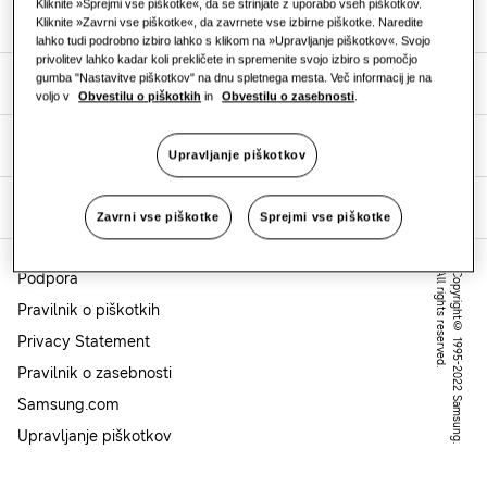
Kliknite »Sprejmi vse piškotke«, da se strinjate z uporabo vseh piškotkov.
Naše rešitve
Kliknite »Zavrni vse piškotke«, da zavrnete vse izbirne piškotke. Naredite
Hoteli
lahko tudi podrobno izbiro lahko s klikom na »Upravljanje piškotkov«. Svojo
privolitev lahko kadar koli prekličete in spremenite svojo izbiro s pomočjo
gumba "Nastavitve piškotkov" na dnu spletnega mesta. Več informacij je na
Odkrijte
Maloprodaja
voljo v
Obvestilu o piškotkih
in
Obvestilu o zasebnosti
.
Strokovnjaki
Restavracija
Upravljanje piškotkov
O Samsungu
Pisarna
Zavrni vse piškotke
Sprejmi vse piškotke
Trajnost
Podpora
.
C
o
p
y
r
ig
h
t
©
1
9
9
5
-
2
0
2
2
S
a
m
s
u
n
g
.
A
l
l
r
ig
h
t
s
r
e
s
e
r
v
e
d
Pravilnik o piškotkih
Privacy Statement
One Samsung
Pravilnik o zasebnosti
Samsung.com
SmartThings Pro
Upravljanje piškotkov