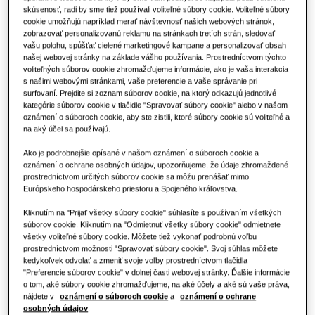
Maloobchod
skúsenosť, radi by sme tiež používali voliteľné súbory cookie. Voliteľné súbory
cookie umožňujú napríklad merať návštevnosť našich webových stránok,
zobrazovať personalizovanú reklamu na stránkach tretích strán, sledovať
Reštaurácia
vašu polohu, spúšťať cielené marketingové kampane a personalizovať obsah
našej webovej stránky na základe vášho používania. Prostredníctvom týchto
voliteľných súborov cookie zhromažďujeme informácie, ako je vaša interakcia
Kancelária
s našimi webovými stránkami, vaše preferencie a vaše správanie pri
surfovaní. Prejdite si zoznam súborov cookie, na ktorý odkazujú jednotlivé
kategórie súborov cookie v tlačidle "Spravovať súbory cookie" alebo v našom
Udržateľnosť
oznámení o súboroch cookie, aby ste zistili, ktoré súbory cookie sú voliteľné a
na aký účel sa používajú.
Ako je podrobnejšie opísané v našom oznámení o súboroch cookie a
One Samsung
oznámení o ochrane osobných údajov, upozorňujeme, že údaje zhromaždené
prostredníctvom určitých súborov cookie sa môžu prenášať mimo
Európskeho hospodárskeho priestoru a Spojeného kráľovstva.
Kliknutím na "Prijať všetky súbory cookie" súhlasíte s používaním všetkých
SmartThings Pro
súborov cookie. Kliknutím na "Odmietnuť všetky súbory cookie" odmietnete
všetky voliteľné súbory cookie. Môžete tiež vykonať podrobnú voľbu
prostredníctvom možnosti "Spravovať súbory cookie". Svoj súhlas môžete
kedykoľvek odvolať a zmeniť svoje voľby prostredníctvom tlačidla
"Preferencie súborov cookie" v dolnej časti webovej stránky. Ďalšie informácie
o tom, aké súbory cookie zhromažďujeme, na aké účely a aké sú vaše práva,
nájdete v
oznámení o súboroch cookie
a
oznámení o ochrane
osobných údajov
.