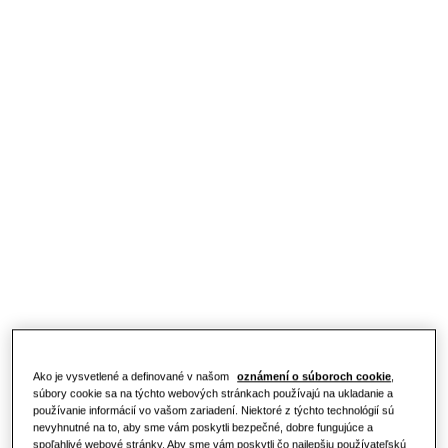
Produkty
Naše riešenia
RIEŠENIA PRE VÁŠ DOMOV
Priekopnícke produkty
Informácie
Riešenia klimatizácie
RIEŠENIA PRE OBYTNÉ PRIESTORY
Odborníci
Riešenia tepelných čerpadiel
Čo je tepelné čerpadlo a ako funguje?
RIEŠENIA PRE KOMERČNÉ BUDOVY
O spoločnosti Samsung
Výhody tepelného čerpadla
Riešenia klimatizácie
Čo je klimatizácia a ako funguje?
Ovládacie prvky
RIEŠENIA PRE KOMERČNÉ PRIESTORY
Ako je vysvetlené a definované v našom
oznámení o súboroch cookie
,
Hotely
súbory cookie sa na týchto webových stránkach používajú na ukladanie a
používanie informácií vo vašom zariadení. Niektoré z týchto technológií sú
nevyhnutné na to, aby sme vám poskytli bezpečné, dobre fungujúce a
spoľahlivé webové stránky. Aby sme vám poskytli čo najlepšiu používateľskú