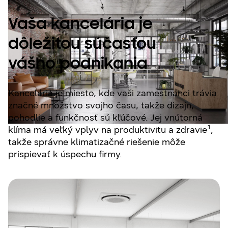
Vaša kancelária je
dôležitou súčasťou
vášho podnikania
Kancelária je miesto, kde vaši zamestnanci trávia
značné množstvo svojho času, takže dizajn,
pohodlie a funkčnosť sú kľúčové. Jej vnútorná
klíma má veľký vplyv na produktivitu a zdravie¹,
takže správne klimatizačné riešenie môže
prispievať k úspechu firmy.