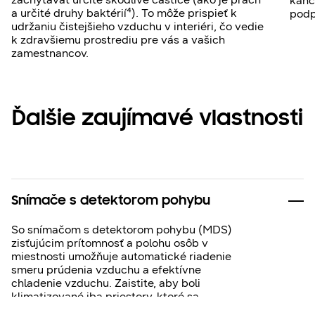
kanc
a určité druhy baktérií⁴). To môže prispieť k
podp
udržaniu čistejšieho vzduchu v interiéri, čo vedie
k zdravšiemu prostrediu pre vás a vašich
zamestnancov.
Ďalšie zaujímavé vlastnosti
Snímače s detektorom pohybu
So snímačom s detektorom pohybu (MDS)
zisťujúcim prítomnosť a polohu osôb v
miestnosti umožňuje automatické riadenie
smeru prúdenia vzduchu a efektívne
chladenie vzduchu. Zaistite, aby boli
klimatizované iba priestory, ktoré sa
používajú, a ušetrite energiu aj peniaze.