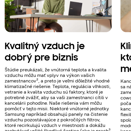
Kvalitný vzduch je
Kl
dobrý pre biznis
kt
me
Štúdie preukázali, že vnútorná teplota a kvalita
vzduchu môžu mať vplyv na výkon vašich
zamestnancov², a preto je veľmi dôležité vhodné
Kanc
klimatizačné riešenie. Teplota, regulácia vlhkosti,
sa n
vetranie a kvalita vzduchu sú faktory, ktoré je
zame
potrebné zvážiť, aby sa vaši zamestnanci cítili v
cowo
kancelárii pohodlne. Naše riešenia vám môžu
poča
pomôcť v tejto misii. Niektoré vnútorné jednotky
kanc
Samsung napríklad obsahujú panely na čistenie
flex
vzduchu pozostávajúce z pokročilých filtrov,
spol
ktoré recirkulujú vzduch v miestnosti a dokážu
modu
zachytávať určité škodlivé častice (ako je prach³