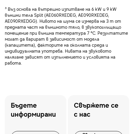
³ Въз основа на вътрешно изпитване на 6 kW и 9 kW
външни тела Split (AE060RXEDEG, AE090RXEDEG,
AE090RXEDGG). Нивото на шума се измерва на 3 m от
предната част на външното тяло, в звукопоглъщащо
помещение при външна температура 7 °C. Резултатите
могат да варират в зависимост от модела
(капацитета), факторите на околната среда и
индивидуалната употреба. Нивата на звуковото
налягане зависят от изпълнението и условията на
работа.
Бъдете
Свържете се
информирани
с нас