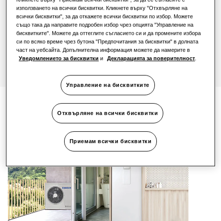
използването на всички бисквитки. Кликнете върху "Отхвърляне на
всички бисквитки", за да откажете всички бисквитки по избор. Можете
Устойчиво развитие
също така да направите подробен избор чрез опцията "Управление на
Свържете се с нас
бисквитките". Можете да оттеглите съгласието си и да промените избора
си по всяко време чрез бутона "Предпочитания за бисквитки" в долната
част на уебсайта. Допълнителна информация можете да намерите в
One Samsung
Уведомлението за бисквитки
и
Декларацията за поверителност
.
Управление на бисквитките
SmartThings Pro
Отхвърляне на всички бисквитки
Приемам всички бисквитки