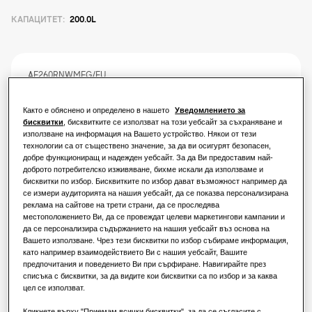
Решения за климатизация
КАПАЦИТЕТ
:
200.0L
РЕШЕНИЯ ЗА ЖИЛИЩНИ СГРАДИ
Професионалисти
Решения за термопомпи
Какво е термопомпа и как работи?
РЕШЕНИЯ ЗА ТЪРГОВСКИ СГРАДИ
AE260RNWMEG/EU
За Samsung
Mono Хидромодул с интегриран
Предимства на термопомпата
Решения за климатизация
резервоар
Както е обяснено и определено в нашето
Уведомлението за
бисквитки
, бисквитките се използват на този уебсайт за съхраняване и
Какво е климатик и как работи?
използване на информация на Вашето устройство. Някои от тези
Компактен размер на модула
Начини за управление
технологии са от съществено значение, за да ви осигурят безопасен,
РЕШЕНИЯ ЗА ТЪРГОВСКИ ОБЕКТИ
добре функциониращ и надежден уебсайт. За да Ви предоставим най-
доброто потребителско изживяване, бихме искали да използваме и
Готовност за включване към
бисквитки по избор. Бисквитките по избор дават възможност например да
фотоволтаици и Smart Grid
За хотели
се измери аудиторията на нашия уебсайт, да се показва персонализирана
реклама на сайтове на трети страни, да се проследява
Наличен капацитет
местоположението Ви, да се провеждат целеви маркетингови кампании и
да се персонализира съдържанието на нашия уебсайт въз основа на
За търговски обекти
200.0L
260.0L
Вашето използване. Чрез тези бисквитки по избор събираме информация,
като например взаимодействието Ви с нашия уебсайт, Вашите
предпочитания и поведението Ви при сърфиране. Навигирайте през
За ресторанти
списъка с бисквитки, за да видите кои бисквитки са по избор и за каква
Налична мощност
цел се използват.
За офиси
Монофазен
Кликнете върху "Приемам всички бисквитки", за да се съгласите с