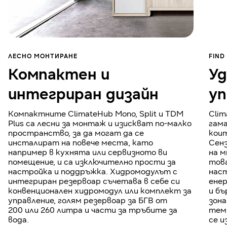
ЛЕСНО МОНТИРАНЕ
FIND
Компактен и
Уд
интегриран дизайн
уп
Компактните ClimateHub Mono, Split и TDM
Clim
Plus са лесни за монтаж и изискват по-малко
гама
пространство, за да могат да се
кои
инсталират на повече места, като
Сенз
например в кухнята или сервизното ви
на м
помещение, и са изключително прости за
това
настройка и поддръжка. Хидромодулът с
нас
интегриран резервоар съчетава в себе си
енер
конвенционален хидромодул или комплект за
и бъ
управление, голям резервоар за БГВ от
зона
200 или 260 литра и части за тръбите за
темп
вода.
се и