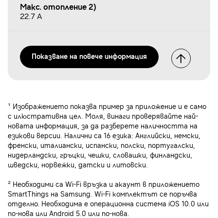
Макс. отопление 2)
22.7 A
Показванe на повече информация
¹ Изображението показва пример за приложение и е само
с илюстративна цел. Моля, винаги проверявайте най-
новата информация, за да разберете наличността на
езикови версии. Налични са 16 езика: Английски, немски,
френски, италиански, испански, полски, португалски,
нидерландски, гръцки, чешки, словашки, финландски,
шведски, норвежки, датски и литовски.
² Необходими са Wi-Fi връзка и акаунт в приложението
SmartThings на Samsung. Wi-Fi комплектът се поръчва
отделно. Необходима е операционна система iOS 10.0 или
по-нова или Android 5.0 или по-нова.