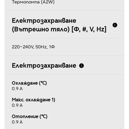
Термопомпа (A2W)
Електрозахранване
(Вътрешно тяло) [Φ, #, V, Hz]
220~240V, 50Hz, 1Φ
Електрозахранване
Охлаждане (℃)
0.9 A
Макс. охлаждане 1)
0.9 A
Отопление (℃)
0.9 A