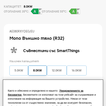
Продукти (b2b)
КАПАЦИТЕТ
:
8.0KW
Нашите решения
ОТОПЛЕНИЕ 35°C
:
ОТОПЛЕНИЕ 55°C
:
РЕШЕНИЯ ЗА ВАШИЯ ДОМ
Открийте
Водещи продукти (b2b)
Решения за климатизация
AE080RXYDEG/EU
РЕШЕНИЯ ЗА ЖИЛИЩНИ СГРАДИ
Mono Външно тяло (R32)
Професионалисти
Решения за термопомпи
Какво е термопомпа и как работи?
Съвместими със SmartThings
РЕШЕНИЯ ЗА ТЪРГОВСКИ СГРАДИ
За Samsung
Предимства на термопомпата
Наличен капацитет
Решения за климатизация
5.0KW
8.0KW
12.0KW
16.0KW
Какво е климатик и как работи?
Начини за управление
РЕШЕНИЯ ЗА ТЪРГОВСКИ ОБЕКТИ
Налична мощност
Както е обяснено и определено в нашето
Уведомлението за
За хотели
Монофазен
Трифазен
бисквитки
, бисквитките се използват на този уебсайт за съхраняване и
използване на информация на Вашето устройство. Някои от тези
технологии са от съществено значение, за да ви осигурят безопасен,