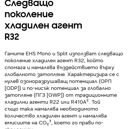
Следващо
поколение
хладилен агент
R32
Гамите EHS Mono и Split използват следващо
поколение хладилен агент R32, който
спомага и намалява въздействието върху
глобалното затопляне. Характеризира се с
нулев озоноразрушаващ потенциал (ОРП
[ODP]) и по-нисък потенциал за глобално
затопляне (ПГЗ [GWP]) от традиционните
хладилни агенти R22 или R410A². Toй
също така намалява необходимото
количество хладилен агент и намалява
емисиите на CO₂³, което го прави по-