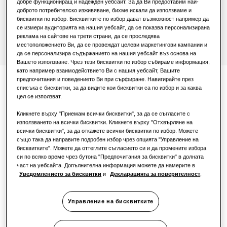
добре функциониращ и надежден уебсайт. За да Ви предоставим най-
За търговски обекти
Свържете се с нас
доброто потребителско изживяване, бихме искали да използваме и
бисквитки по избор. Бисквитките по избор дават възможност например да
се измери аудиторията на нашия уебсайт, да се показва персонализирана
За ресторанти
реклама на сайтове на трети страни, да се проследява
местоположението Ви, да се провеждат целеви маркетингови кампании и
да се персонализира съдържанието на нашия уебсайт въз основа на
За офиси
Вашето използване. Чрез тези бисквитки по избор събираме информация,
като например взаимодействието Ви с нашия уебсайт, Вашите
Устойчиво развитие
предпочитания и поведението Ви при сърфиране. Навигирайте през
Удобно и интуитивно
списъка с бисквитки, за да видите кои бисквитки са по избор и за каква
цел се използват.
управление
Кликнете върху "Приемам всички бисквитки", за да се съгласите с
One Samsung
използването на всички бисквитки. Кликнете върху "Отхвърляне на
всички бисквитки", за да откажете всички бисквитки по избор. Можете
ClimateHub Mono, Split и TDM Plus предлагат
също така да направите подробен избор чрез опцията "Управление на
бисквитките". Можете да оттеглите съгласието си и да промените избора
гама от лесни за употреба контролни опции,
си по всяко време чрез бутона "Предпочитания за бисквитки" в долната
SmartThings Pro
които правят живота много по-опростен.
част на уебсайта. Допълнителна информация можете да намерите в
Уведомлението за бисквитки
и
Декларацията за поверителност
.
Сензорният контролер е оборудван с опции
на множество езици и ярък цветен дисплей –
това дава възможност за регулиране на
Управление на бисквитките
настройките за температурата, следене на
енергията, настройки за лятно часово време