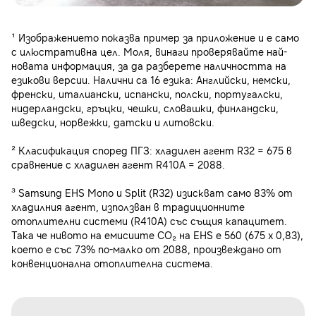
¹ Изображението показва пример за приложение и е само
с илюстративна цел. Моля, винаги проверявайте най-
новата информация, за да разберете наличността на
езикови версии. Налични са 16 езика: Английски, немски,
френски, италиански, испански, полски, португалски,
нидерландски, гръцки, чешки, словашки, финландски,
шведски, норвежки, датски и литовски.
² Класификация според ПГЗ: хладилен агент R32 = 675 в
сравнение с хладилен агент R410A = 2088.
³ Samsung EHS Mono и Split (R32) изискват само 83% от
хладилния агент, използван в традиционните
отоплителни системи (R410A) със същия капацитет.
Така че нивото на емисиите CO₂ на EHS е 560 (675 x 0,83),
което е със 73% по-малко от 2088, произвеждано от
конвенционална отоплителна система.