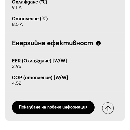
Охлаждане (℃)
9.1 A
Отопление (℃)
8.5 A
Енергийна ефективност
EER (Охлаждане) [W/W]
3.95
COP (отопление) [W/W]
4.52
Показванe на повече информация