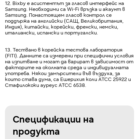
12. Bixby е асистентът за гласов интерфейс на
Samsung. Необходими са Wi-Fi връзка и акаунт в
Samsung. Понастоящем гласов контрол се
поддържа на английски (САЩ, Великобритания,
Индия), китайски, корейски, френски, немски,
италиански, испански и португалски.
13. Тествано в корейска тестова лаборатория
(FITI). Данните са измерени при специфични условия
на изпитване и могат да варират в зависимост от
факторите на околната среда и индивидуалната
употреба. Някои замърсители във въздуха, за
които става дума, са Ешерихия коли ATCC 25922 и
Стафилококи ауреус ATCC 6538.
Спецификации на
продукта