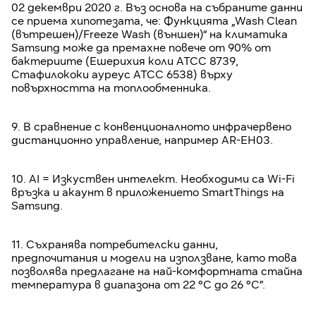
02 декември 2020 г. Въз основа на събраните данни
се приема хипотезата, че: Функцията „Wash Clean
(вътрешен)/Freeze Wash (външен)“ на климатика
Samsung може да премахне повече от 90% от
бактериите (Ешерихия коли ATCC 8739,
Стафилококи ауреус ATCC 6538) върху
повърхността на топлообменника.
9. В сравнение с конвенционалното инфрачервено
дистанционно управление, например AR-EH03.
10. AI = Изкуствен интелект. Необходими са Wi-Fi
връзка и акаунт в приложението SmartThings на
Samsung.
11. Съхранява потребителски данни,
предпочитания и модели на използване, като това
позволява предлагане на най-комфортната стайна
температура в диапазона от 22 °C до 26 °C”.