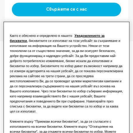
Свържете се с нас
За хотели
За търговски обекти
Както е обяснено и определено в нашето
Уведомлението за
бисквитки
, бисквитките се използват на този уебсайт за съхраняване и
използване на информация на Вашето устройство. Някои от тези
За ресторанти
технологии са от съществено значение, за да ви осигурят безопасен,
Документация
добре функциониращ и надежден уебсайт. За да Ви предоставим най-
доброто потребителско изживяване, бихме искали да използваме и
За офиси
бисквитки по избор. Бисквитките по избор дават възможност например да
се измери аудиторията на нашия уебсайт, да се показва персонализирана
Устойчиво развитие
реклама на сайтове на трети страни, да се проследява
местоположението Ви, да се провеждат целеви маркетингови кампании и
да се персонализира съдържанието на нашия уебсайт въз основа на
Декларация за съответствие
Вашето използване. Чрез тези бисквитки по избор събираме информация,
като например взаимодействието Ви с нашия уебсайт, Вашите
One Samsung
предпочитания и поведението Ви при сърфиране. Навигирайте през
Download
списъка с бисквитки, за да видите кои бисквитки са по избор и за каква
цел се използват.
SmartThings Pro
Кликнете върху "Приемам всички бисквитки", за да се съгласите с
използването на всички бисквитки. Кликнете върху "Отхвърляне на
Лесно използване и
всички бисквитки", за да откажете всички бисквитки по избор. Можете