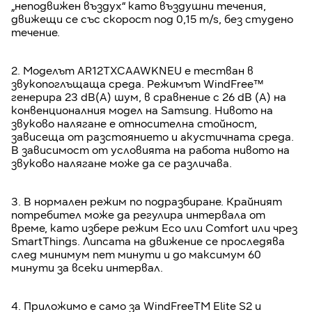
„неподвижен въздух“ като въздушни течения,
движещи се със скорост под 0,15 m/s, без студено
течение.
2. Моделът AR12TXCAAWKNEU е тестван в
звукопоглъщаща среда. Режимът WindFree™
генерира 23 dB(A) шум, в сравнение с 26 dB (A) на
конвенционалния модел на Samsung. Нивото на
звуково налягане е относителна стойност,
зависеща от разстоянието и акустичната среда.
В зависимост от условията на работа нивото на
звуково налягане може да се различава.
3. В нормален режим по подразбиране. Крайният
потребител може да регулира интервала от
време, като избере режим Eco или Comfort или чрез
SmartThings. Липсата на движение се проследява
след минимум пет минути и до максимум 60
минути за всеки интервал.
4. Приложимо е само за WindFreeTM Elite S2 и