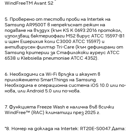
WindFreeTM Avant S2
5. Проверено от тестови проби на Intertek на
Samsung AR9500T в непрекъснат режим на
подаване на въздух (към KS K 0693:2016 протокол,
използващ бактериофаги MS2 вирус ATCC 15597-B1
и щам Ешерихия коли C3000 ATCC 15597) и
антивирусен филтър Tri-Care (към дефинирани от
Samsung критерии за Стафилококи ауреус ATCC
6538 и Klebsiella pneumoniae ATCC 4352).
6. Необходими са Wi-Fi връзка и акаунт в
приложението SmartThings на Samsung.
Необходима е операционна система iOS 10.0 или по-
нова, или Android 5.0 или по-нова.
7. Функцията Freeze Wash е налична във всички
WindFree™ (RAC) климатици през 2025 г.
"8. Номер на доклада на Intertek: RT20E-S0047 Дата: