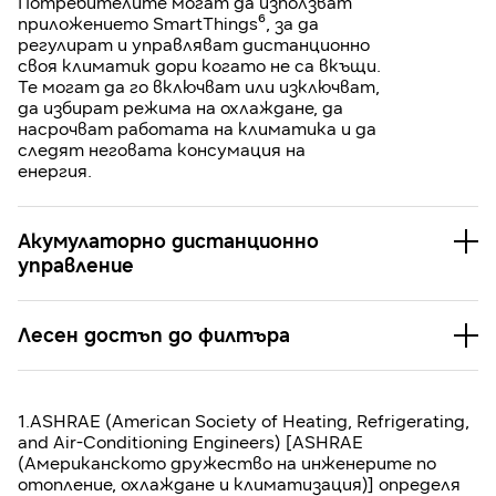
Потребителите могат да използват
приложението SmartThings⁶, за да
регулират и управляват дистанционно
своя климатик дори когато не са вкъщи.
Те могат да го включват или изключват,
да избират режима на охлаждане, да
насрочват работата на климатика и да
следят неговата консумация на
енергия.
Акумулаторно дистанционно
управление
Лесен достъп до филтъра
1.ASHRAE (American Society of Heating, Refrigerating,
and Air-Conditioning Engineers) [ASHRAE
(Американското дружество на инженерите по
отопление, охлаждане и климатизация)] определя