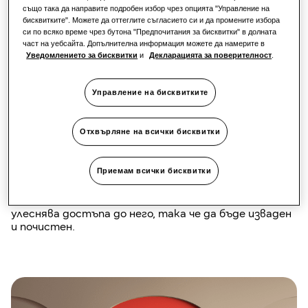
също така да направите подробен избор чрез опцията "Управление на
удобно почистване
бисквитките". Можете да оттеглите съгласието си и да промените избора
си по всяко време чрез бутона "Предпочитания за бисквитки" в долната
част на уебсайта. Допълнителна информация можете да намерите в
Cebu S2 предлага на потребителите лесен и
Уведомлението за бисквитки
и
Декларацията за поверителност
.
ефективен климатичен комфорт. Климатикът е в
комплект с леко дистанционно управление,
Управление на бисквитките
захранвано от акумулаторни батерии⁹, което има
интуитивен дизайн и голям OLED дисплей. Като
алтернатива, потребителите могат да
Отхвърляне на всички бисквитки
управляват и контролират вътрешния климат от
разстояние с помощта на приложението
SmartThings⁶. Cebu S2 предлага Easy Filter Plus¹³,
Приемам всички бисквитки
който спомага за подобряване на качеството на
въздуха в помещението. Разположението на
филтъра в горната част на агрегата също така
улеснява достъпа до него, така че да бъде изваден
и почистен.