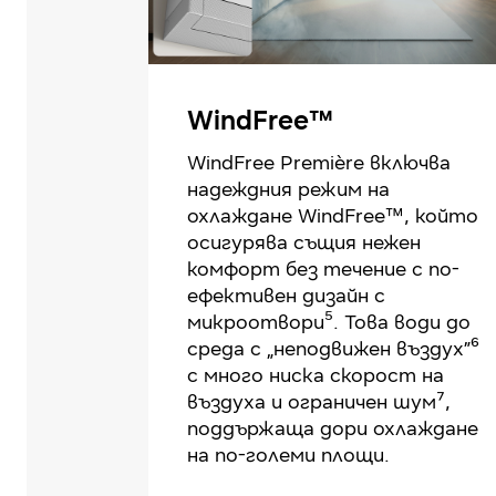
WindFree™
WindFree Première включва
надеждния режим на
охлаждане WindFree™, който
осигурява същия нежен
комфорт без течение с по-
ефективен дизайн с
микроотвори⁵. Това води до
среда с „неподвижен въздух”⁶
с много ниска скорост на
въздуха и ограничен шум⁷,
поддържаща дори охлаждане
на по-големи площи.