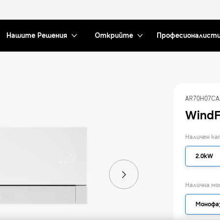
Нашите Решения
Открийте
Професионалист
AR70H07C
WindF
Наличен к
2.0kW
Налична м
Монофа