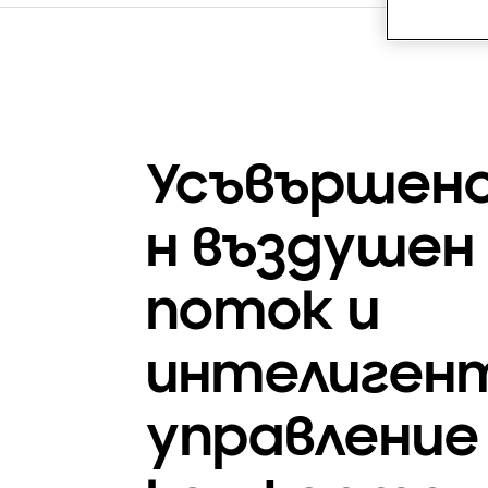
Усъвършен
н въздушен
поток и
интелиген
управление