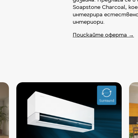
Soapstone Charcoal, ко
интегрира естествено
интериори.
Поискайте оферта →