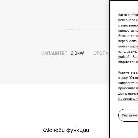
Както е обя
уебсайт за 
съществено 
предоставим
Бисквитките
персонализи
целеви марк
използване.
КАПАЦИТЕТ
:
2.0kW
ОТОПЛЕНИЕ
:
уебсайт, Ва
видите кои б
Кликнете въ
върху "Отхв
направите п
промените и
Допълнител
поверител
Управле
Ключови функции
S