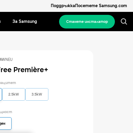
Поддръжка
Посетете Samsung.com
и
За Samsung
Станете инсталатор
AAWNEU
ree Première+
апацитет
2.5kW
3.5kW
ощност
зен