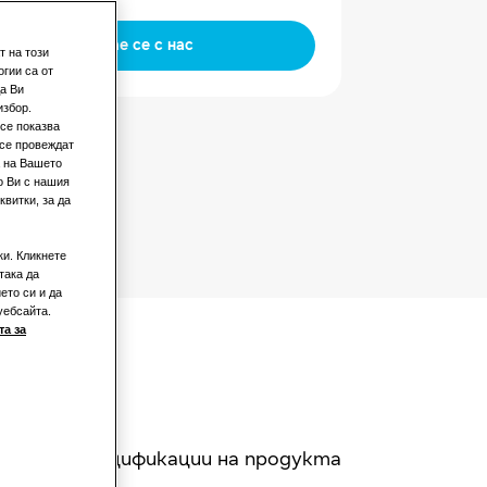
Свържете се с нас
т на този
гии са от
а Ви
избор.
се показва
 се провеждат
а на Вашето
о Ви с нашия
витки, за да
ки. Кликнете
така да
ето си и да
уебсайта.
а за
Спецификации на продукта