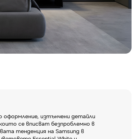
о оформление, изтънчени детайли
 които се вписват безпроблемно в
вата тенденция на Samsung в
цветовете Essential White и