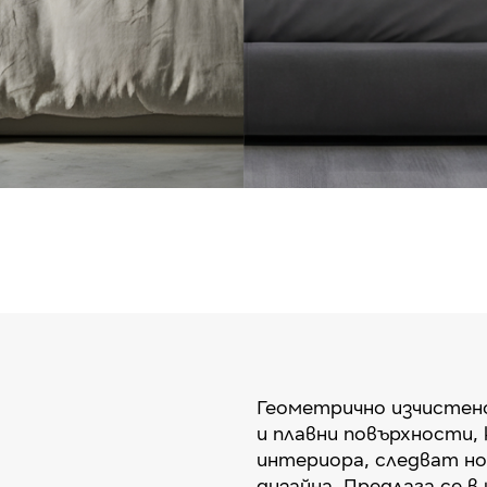
Геометрично изчистен
и плавни повърхности,
интериора, следват но
дизайна. Предлага се в 