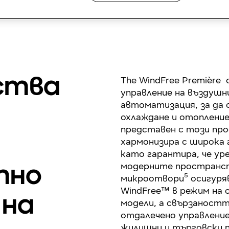
The WindFree Première
ства
управление на въздушн
автоматизация, за да 
охлаждане и отопление
представен с този про
хармонизира с широка 
като гарантира, че ур
модерните пространст
тно
микроотвори⁵ осигуря
WindFree™ в режим на
 на
модели, а свързаностт
отдалечено управление
жилищни и търговски 