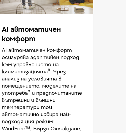
AI автоматичен
комфорт
AI автоматичен комфорт
осигурява адаптивен подход
към управлението на
климатизацията⁸. Чрез
анализ на условията в
помещението, моделите на
употреба⁹ и предпочитаните
вътрешни и външни
температури той
автоматично избира най-
подходящия режим:
WindFree™, Бързо Охлаждане,