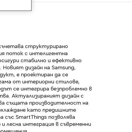
 съчетава структурирано
ия поток с интелигентна
осигури стабилно и ефективно
. Новият дизайн на Samsung,
дукт, е проектиран да се
гама от интериорни стилове,
едът се интегрира безпроблемно в
ва. Актуализираният дизайн с
ва същата производителност на
 охлаждане като предишните
а със SmartThings позволява
 и лесна интеграция в съвременни
помещения.