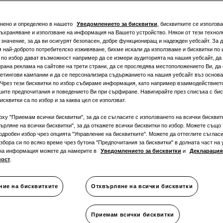
снено и определено в нашето
Уведомлението за бисквитки
, бисквитките се използва
съхраняване и използване на информация на Вашето устройство. Някои от тези техноло
значение, за да ви осигурят безопасен, добре функциониращ и надежден уебсайт. За д
 най-доброто потребителско изживяване, бихме искали да използваме и бисквитки по 
 по избор дават възможност например да се измери аудиторията на нашия уебсайт, да 
рана реклама на сайтове на трети страни, да се проследява местоположението Ви, да
етингови кампании и да се персонализира съдържанието на нашия уебсайт въз основ
 Чрез тези бисквитки по избор събираме информация, като например взаимодействиет
ОХЛАЖДАНЕ
:
шите предпочитания и поведението Ви при сърфиране. Навигирайте през списъка с биск
исквитки са по избор и за каква цел се използват.
рху "Приемам всички бисквитки", за да се съгласите с използването на всички бисквит
ърляне на всички бисквитки", за да откажете всички бисквитки по избор. Можете също 
одробен избор чрез опцията "Управление на бисквитките". Можете да оттеглите съгласи
збора си по всяко време чрез бутона "Предпочитания за бисквитки" в долната част на 
на информация можете да намерите в
Уведомлението за бисквитки
и
Декларацият
ност
.
ние на бисквитките
Отхвърляне на всички бисквитки
martThings
Документация
Приемам всички бисквитки