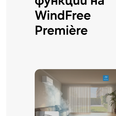
функции на
WindFree
Première