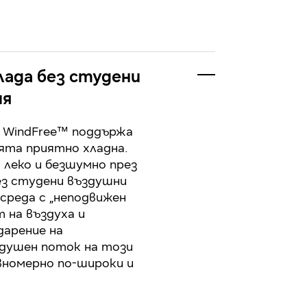
ада без студени
ия
 WindFree™ поддържа
та приятно хладна.
 леко и безшумно през
ез студени въздушни
 среда с „неподвижен
т на въздуха и
дарение на
душен поток на този
вномерно по-широки и