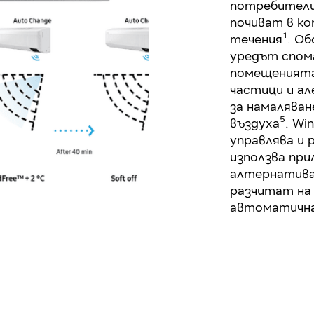
потребители
почиват в ко
течения¹. Обо
уредът спома
помещенията,
частици и а
за намаляван
въздуха⁵. Win
управлява и 
използва при
алтернатива
разчитат на 
автоматична