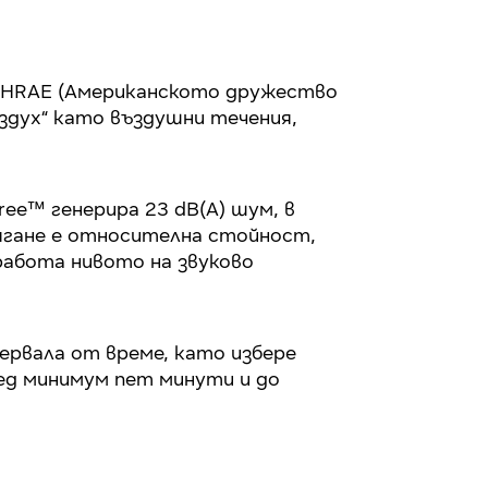
s) [ASHRAE (Американското дружество
здух“ като въздушни течения,
e™ генерира 23 dB(A) шум, в
алягане е относителна стойност,
работа нивото на звуково
ервала от време, като избере
лед минимум пет минути и до