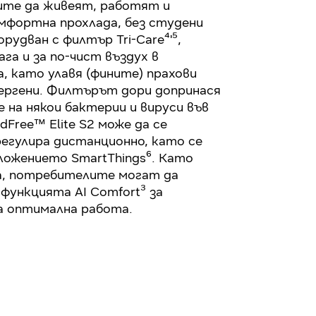
те да живеят, работят и
мфортна прохлада, без студени
рудван с филтър Tri-Care⁴'⁵,
га и за по-чист въздух в
 като улавя (фините) прахови
лергени. Филтърът дори допринася
е на някои бактерии и вируси във
dFree™ Elite S2 може да се
регулира дистанционно, като се
ложението SmartThings⁶. Като
, потребителите могат да
функцията AI Comfort³ за
 оптимална работа.