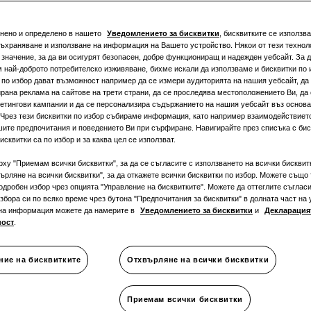
Монофа
снено и определено в нашето
Уведомлението за бисквитки
, бисквитките се използва
съхраняване и използване на информация на Вашето устройство. Някои от тези техноло
значение, за да ви осигурят безопасен, добре функциониращ и надежден уебсайт. За д
 най-доброто потребителско изживяване, бихме искали да използваме и бисквитки по 
 по избор дават възможност например да се измери аудиторията на нашия уебсайт, да 
рана реклама на сайтове на трети страни, да се проследява местоположението Ви, да
етингови кампании и да се персонализира съдържанието на нашия уебсайт въз основ
 Чрез тези бисквитки по избор събираме информация, като например взаимодействиет
ОХЛАЖДАНЕ
:
шите предпочитания и поведението Ви при сърфиране. Навигирайте през списъка с биск
исквитки са по избор и за каква цел се използват.
рху "Приемам всички бисквитки", за да се съгласите с използването на всички бисквит
ърляне на всички бисквитки", за да откажете всички бисквитки по избор. Можете също 
одробен избор чрез опцията "Управление на бисквитките". Можете да оттеглите съгласи
збора си по всяко време чрез бутона "Предпочитания за бисквитки" в долната част на 
на информация можете да намерите в
Уведомлението за бисквитки
и
Декларацият
ност
.
ние на бисквитките
Отхвърляне на всички бисквитки
ция
Декларация за 
Приемам всички бисквитки