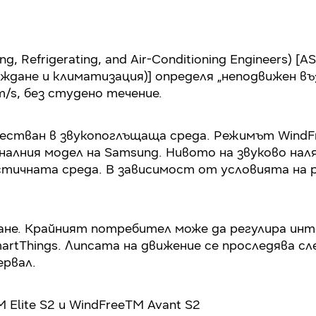
ing, Refrigerating, and Air-Conditioning Engineer
ждане и климатизация)] определя „неподвижен въ
m/s, без студено течение.
тван в звукопоглъщаща среда. Режимът WindFre
ионалния модел на Samsung. Нивото на звуково н
тичната среда. В зависимост от условията на 
ране. Крайният потребител може да регулира инт
martThings. Липсата на движение се проследява с
ервал.
 Elite S2 и WindFreeTM Avant S2