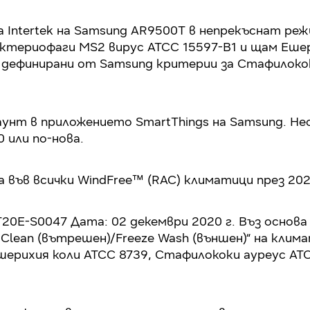
 Intertek на Samsung AR9500T в непрекъснат режи
актериофаги MS2 вирус ATCC 15597-B1 и щам Ешер
 дефинирани от Samsung критерии за Стафилококи
акаунт в приложението SmartThings на Samsung. Н
0 или по-нова.
а във всички WindFree™ (RAC) климатици през 202
 RT20E-S0047 Дата: 02 декември 2020 г. Въз основ
Clean (вътрешен)/Freeze Wash (външен)“ на клим
ерихия коли ATCC 8739, Стафилококи ауреус AT