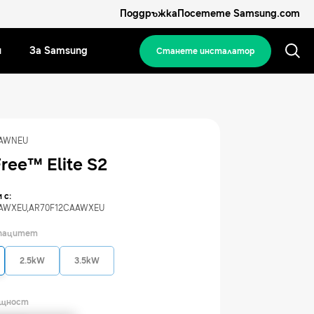
Поддръжка
Посетете Samsung.com
и
За Samsung
Станете инсталатор
AAWNEU
ree™ Elite S2
 с:
AWXEU
,
AR70F12CAAWXEU
апацитет
2.5kW
3.5kW
ощност