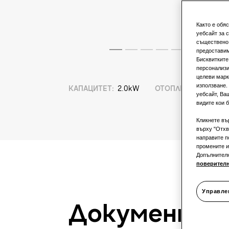
Както е обя
уебсайт за 
съществено 
предоставим
Бисквитките
персонализи
целеви марк
използване.
КАПАЦИТЕТ
:
2.0kW
ОТОПЛЕНИЕ
:
уебсайт, Ва
видите кои б
Кликнете въ
върху "Отхв
направите п
промените и
Допълнител
поверител
Управле
Документа