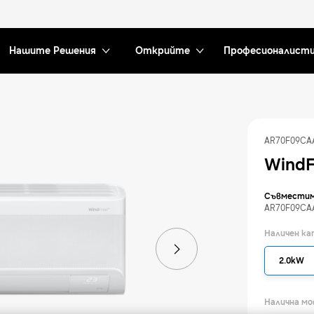
Нашите Решения
Открийте
Професионалист
AR70F09C
WindF
Съвместим
AR70F09CA
Наличен к
2.0kW
Налична м