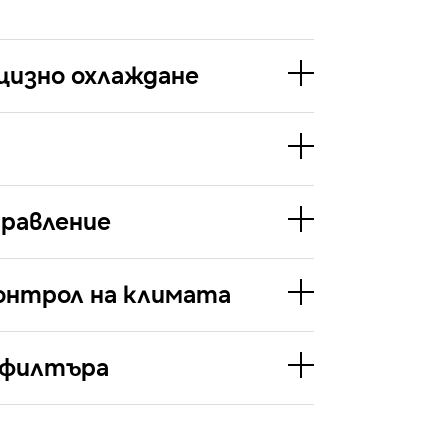
цизно охлаждане
равление
онтрол на климата
 филтъра