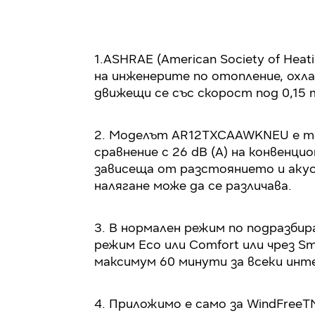
1.ASHRAE (American Society of Heat
на инженерите по отопление, охла
движещи се със скорост под 0,15 
2. Моделът AR12TXCAAWKNEU е тес
сравнение с 26 dB (A) на конвенц
зависеща от разстоянието и акус
налягане може да се различава.
3. В нормален режим по подразби
режим Eco или Comfort или чрез S
максимум 60 минути за всеки инт
4. Приложимо е само за WindFreeTM