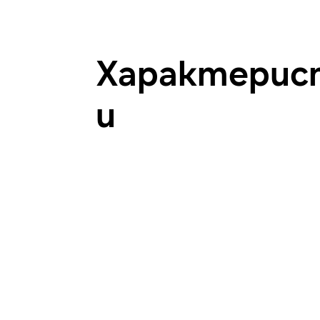
Характерис
и