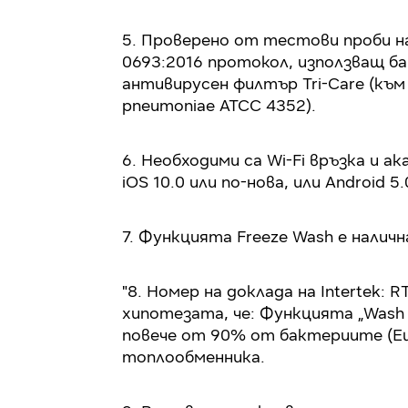
5. Проверено от тестови проби на
0693:2016 протокол, използващ б
антивирусен филтър Tri-Care (към
pneumoniae ATCC 4352).
6. Необходими са Wi-Fi връзка и 
iOS 10.0 или по-нова, или Android 5.
7. Функцията Freeze Wash е наличн
"8. Номер на доклада на Intertek:
хипотезата, че: Функцията „Wash 
повече от 90% от бактериите (Еш
топлообменника.