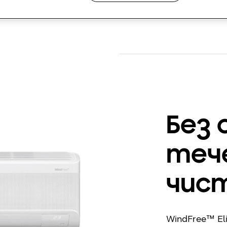
Download
Без
тече
чист
WindFree™ El