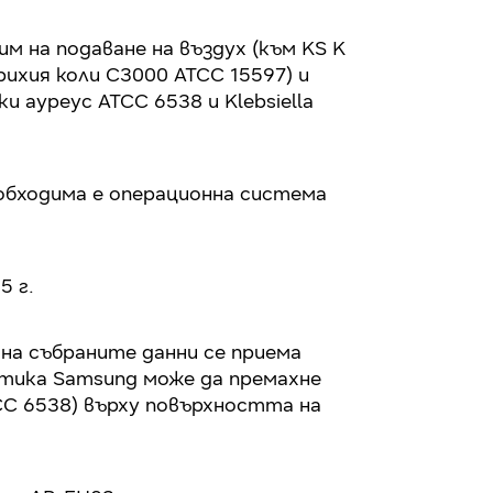
м на подаване на въздух (към KS K
ихия коли C3000 ATCC 15597) и
 ауреус ATCC 6538 и Klebsiella
еобходима е операционна система
5 г.
а на събраните данни се приема
атика Samsung може да премахне
CC 6538) върху повърхността на