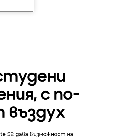
 студени
ния, с по-
 въздух
ite S2 дава възможност на