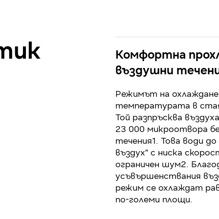
тик
Комфортна прохл
въздушни течен
Режимът на охлаждане
температурата в стая
Той разпръсква въздуха
23 000 микроотвора б
течения1. Това води до
въздух” с ниска скорос
ограничен шум2. Благо
усъвършенствания въз
режим се охлаждат ра
по-големи площи.