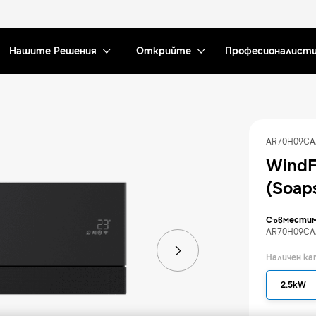
Нашите Решения
Открийте
Професионалист
AR70H09CA
WindF
(Soap
Съвместим
AR70H09C
Наличен к
2.5kW