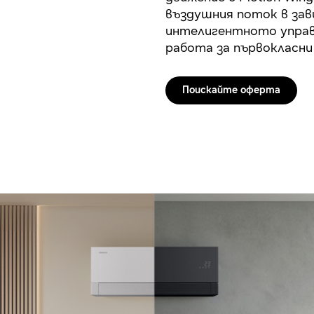
въздушния поток в за
интелигентното управ
работа за първокласни
Поискайте оферта