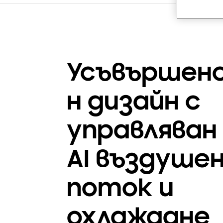
Усъвършен
н дизайн с
управляван
AI въздуше
поток и
охлаждане