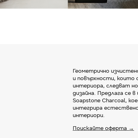
Геометрично изчистен
и повърхности, които 
интериора, следват но
дизайнa. Предлага се в 
Soapstone Charcoal, ко
интегрира естествено
интериори.
Поискайте оферта →