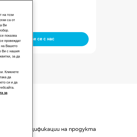
ощност
т на този
зен
гии са от
а Ви
избор.
се показва
Свържете се с нас
 се провеждат
а на Вашето
о Ви с нашия
витки, за да
ки. Кликнете
така да
ето си и да
уебсайта.
а за
Спецификации на продукта