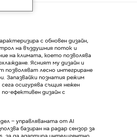
характеризира с обновен дизайн,
нтрол на въздушния поток и
ие на климата, което позволява
охлаждане. Ясният му дизайн и
т позволяват лесно интегриране
и. Запазвайки познатия режим
й сега осигурява същия нежен
 по-ефективен дизайн с
одел – управляваната от AI
ползва базиран на радар сензор за
gs, за да адаптира интелигентно