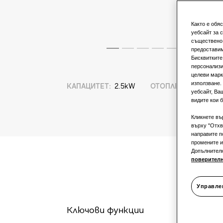
Както е обя
уебсайт за 
съществено 
предоставим
Бисквитките
персонализи
целеви марк
използване.
КАПАЦИТЕТ
:
2.5kW
ОТОПЛЕНИЕ
:
уебсайт, Ва
видите кои б
Кликнете въ
върху "Отхв
направите п
промените и
Допълнител
поверител
Управле
Ключови функции
S