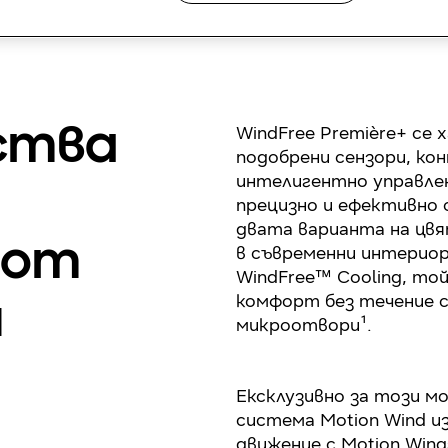
WindFree Première+ се 
ства
подобрени сензори, ко
интелигентно управлен
прецизно и ефективно 
двата варианта на цвя
 от
в съвременни интериор
WindFree™ Cooling, то
комфорт без течение с
н
микроотвори¹.
Ексклузивно за този м
система Motion Wind из
движение с Motion Win