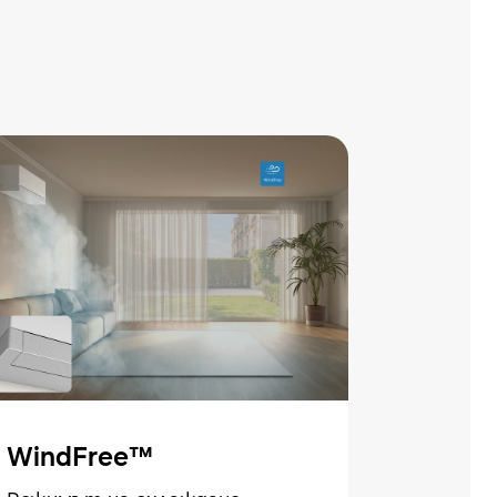
WindFree™