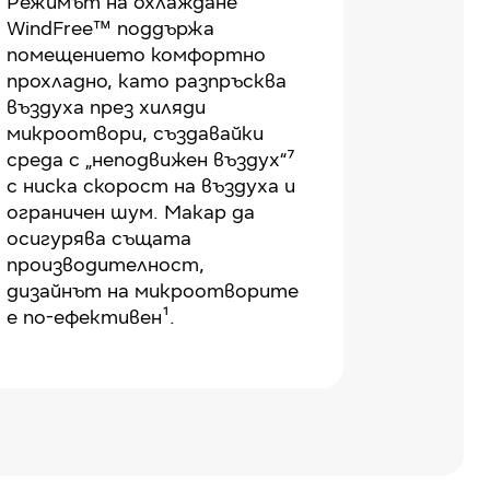
Режимът на охлаждане
WindFree™ поддържа
помещението комфортно
прохладно, като разпръсква
въздуха през хиляди
микроотвори, създавайки
среда с „неподвижен въздух“⁷
с ниска скорост на въздуха и
ограничен шум. Макар да
осигурява същата
производителност,
дизайнът на микроотворите
е по-ефективен¹.