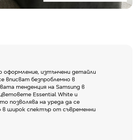
о оформление, изтънчени детайли
се вписват безпроблемно в
вата тенденция на Samsung в
цветовете Essential White и
ето позволява на уреда да се
 в широк спектър от съвременни