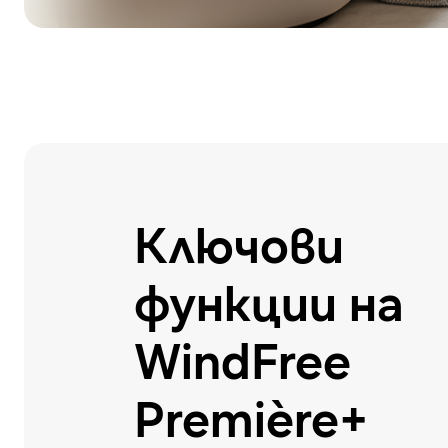
Ключови
функции на
WindFree
Première+