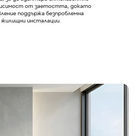
висимост от заетостта, докато
ление поддържа безпроблемна
 жилищни инсталации.