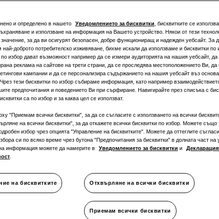
Налична м
снено и определено в нашето
Уведомлението за бисквитки
, бисквитките се използва
Монофа
съхраняване и използване на информация на Вашето устройство. Някои от тези техноло
значение, за да ви осигурят безопасен, добре функциониращ и надежден уебсайт. За д
 най-доброто потребителско изживяване, бихме искали да използваме и бисквитки по 
 по избор дават възможност например да се измери аудиторията на нашия уебсайт, да 
рана реклама на сайтове на трети страни, да се проследява местоположението Ви, да
етингови кампании и да се персонализира съдържанието на нашия уебсайт въз основ
 Чрез тези бисквитки по избор събираме информация, като например взаимодействиет
ОХЛАЖДАНЕ
:
шите предпочитания и поведението Ви при сърфиране. Навигирайте през списъка с биск
исквитки са по избор и за каква цел се използват.
рху "Приемам всички бисквитки", за да се съгласите с използването на всички бисквит
ърляне на всички бисквитки", за да откажете всички бисквитки по избор. Можете също 
одробен избор чрез опцията "Управление на бисквитките". Можете да оттеглите съгласи
збора си по всяко време чрез бутона "Предпочитания за бисквитки" в долната част на 
на информация можете да намерите в
Уведомлението за бисквитки
и
Декларацият
ност
.
ние на бисквитките
Отхвърляне на всички бисквитки
martThings
Документация
Приемам всички бисквитки