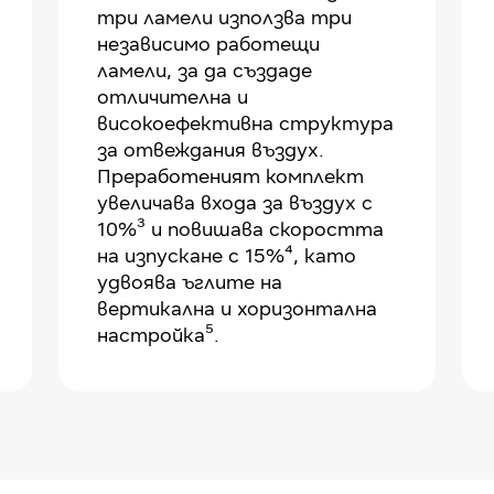
три ламели използва три
независимо работещи
ламели, за да създаде
отличителна и
високоефективна структура
за отвеждания въздух.
Преработеният комплект
увеличава входа за въздух с
10%³ и повишава скоростта
на изпускане с 15%⁴, като
удвоява ъглите на
вертикална и хоризонтална
настройка⁵.