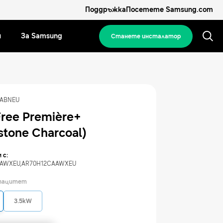
Поддръжка
Посетете Samsung.com
и
За Samsung
Станете инсталатор
ABNEU
ree Première+
stone Charcoal)
 с:
AAWXEU
,
AR70H12CAAWXEU
апацитет
3.5kW