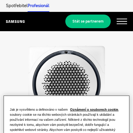
Spotřebitel
Profesionál
Stát se partnerem
Menu
Produkty
Produkty
Naše řešení
ŘEŠENÍ PRO VÁŠ DOMOV
Produkty Hero
Objevit
Klimatizační řešení
REZIDENČNÍ ŘEŠENÍ
Jak je vysvětleno a definováno v našem
Oznámení o souborech cookie
,
Profesionálové
soubory cookie se na těchto webových stránkách používají k ukládání a
Řešení tepelných čerpadel
používání informací na vašem zařízení. Některé z těchto technologií jsou
Co je tepelné čerpadlo a jak funguje?
nezbytné k tomu, abychom vám poskytli bezpečné, dobře fungující a
ŘEŠENÍ PRO KOMERČNÍ BUDOVY.
spolehlivé webové stránky. Abychom vám poskytli co nejlepší uživatelský