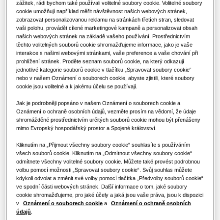
O společnosti Samsung
zážitek, rádi bychom také používali volitelné soubory cookie. Volitelné soubory
Výhody tepelného čerpadla
cookie umožňují například měřit návštěvnost našich webových stránek,
Klimatizační řešení
zobrazovat personalizovanou reklamu na stránkách třetích stran, sledovat
vaši polohu, provádět cílené marketingové kampaně a personalizovat obsah
Co je to klimatizace a jak funguje?
našich webových stránek na základě vašeho používání. Prostřednictvím
VÝKON
:
5.2KW
VYTÁPĚNÍ
:
CHLAZENÍ
:
Ovladače
těchto volitelných souborů cookie shromažďujeme informace, jako je vaše
KOMERČNÍ ŘEŠENÍ
interakce s našimi webovými stránkami, vaše preference a vaše chování při
prohlížení stránek. Proděte seznam souborů cookie, na který odkazují
jednotlivé kategorie souborů cookie v tlačítku „Spravovat soubory cookie“
Hotely
nebo v našem Oznámení o souborech cookie, abyste zjistili, které soubory
AC052BN6PKG/EU
cookie jsou volitelné a k jakému účelu se používají.
360 Cassette High Efficiency
Jak je podrobněji popsáno v našem Oznámení o souborech cookie a
Maloobchod
Oznámení o ochraně osobních údajů, vezměte prosím na vědomí, že údaje
Kompatibilní s DVM
shromážděné prostřednictvím určitých souborů cookie mohou být přenášeny
AC052BXAPKG/EU
,
AC071BXAPKG/EU
,
AC071BXAPNG/EU
,
mimo Evropský hospodářský prostor a Spojené království.
Restaurace
AC100BXAPKG/EU
,
AC100BXAPNG/EU
,
AC120BXAPNG/EU
,
AC140BXAPNG/EU
Kliknutím na „Přijmout všechny soubory cookie“ souhlasíte s používáním
všech souborů cookie. Kliknutím na „Odmítnout všechny soubory cookie“
Kancelář
Dostupná kapacita
odmítnete všechny volitelné soubory cookie. Můžete také provést podrobnou
volbu pomocí možnosti „Spravovat soubory cookie“. Svůj souhlas můžete
5.2KW
7.1KW
10.0KW
12.0KW
Udržitelnost
kdykoli odvolat a změnit své volby pomocí tlačítka „Předvolby souborů cookie“
ve spodní části webových stránek. Další informace o tom, jaké soubory
cookie shromažďujeme, pro jaké účely a jaká jsou vaše práva, jsou k dispozici
14.0KW
v
Oznámení o souborech cookie
a
Oznámení o ochraně osobních
údajů
.
One Samsung