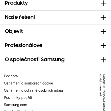
Produkty
Naše řešení
Objevit
Profesionálové
O společnosti Samsung
Podpora
.
C
o
p
y
r
ig
h
t
©
1
9
9
5
-
2
0
2
2
S
a
m
s
u
n
g
.
A
l
l
r
ig
h
t
s
r
e
s
e
r
v
e
d
Oznámení o souborech cookie
Oznámení o ochraně osobních údajů
Podmínky použití
Samsung.com