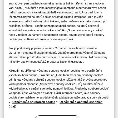
Výhody tepelného čerpadla
Klimatizační řešení
zobrazovat personalizovanou reklamu na stránkách třetích stran, sledovat
vaši polohu, provádět cílené marketingové kampaně a personalizovat obsah
VÝKON
:
14.0KW
VYTÁPĚNÍ
:
CHLAZENÍ
:
našich webových stránek na základě vašeho používání. Prostřednictvím
Co je to klimatizace a jak funguje?
těchto volitelných souborů cookie shromažďujeme informace, jako je vaše
Ovladače
interakce s našimi webovými stránkami, vaše preference a vaše chování při
KOMERČNÍ ŘEŠENÍ
prohlížení stránek. Proděte seznam souborů cookie, na který odkazují
jednotlivé kategorie souborů cookie v tlačítku „Spravovat soubory cookie“
AC140RNCDKG/EU
nebo v našem Oznámení o souborech cookie, abyste zjistili, které soubory
Hotely
Big Ceiling
cookie jsou volitelné a k jakému účelu se používají.
Jak je podrobněji popsáno v našem Oznámení o souborech cookie a
Dostupná kapacita
Maloobchod
Oznámení o ochraně osobních údajů, vezměte prosím na vědomí, že údaje
shromážděné prostřednictvím určitých souborů cookie mohou být přenášeny
10.0KW
12.0KW
14.0KW
mimo Evropský hospodářský prostor a Spojené království.
Restaurace
Kliknutím na „Přijmout všechny soubory cookie“ souhlasíte s používáním
Dostupný výkon
všech souborů cookie. Kliknutím na „Odmítnout všechny soubory cookie“
odmítnete všechny volitelné soubory cookie. Můžete také provést podrobnou
Kancelář
volbu pomocí možnosti „Spravovat soubory cookie“. Svůj souhlas můžete
1 fáze
kdykoli odvolat a změnit své volby pomocí tlačítka „Předvolby souborů cookie“
Udržitelnost
ve spodní části webových stránek. Další informace o tom, jaké soubory
cookie shromažďujeme, pro jaké účely a jaká jsou vaše práva, jsou k dispozici
v
Oznámení o souborech cookie
a
Oznámení o ochraně osobních
údajů
.
One Samsung