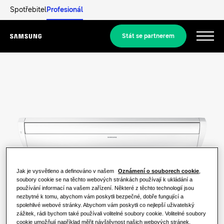
Spotřebitel
Profesionál
Stát se partnerem
Menu
Produkty
Produkty
Naše řešení
ŘEŠENÍ PRO VÁŠ DOMOV
Produkty Hero
Objevit
Klimatizační řešení
Jak je vysvětleno a definováno v našem
Oznámení o souborech cookie
,
REZIDENČNÍ ŘEŠENÍ
soubory cookie se na těchto webových stránkách používají k ukládání a
Profesionálové
používání informací na vašem zařízení. Některé z těchto technologií jsou
Řešení tepelných čerpadel
Co je tepelné čerpadlo a jak funguje?
nezbytné k tomu, abychom vám poskytli bezpečné, dobře fungující a
spolehlivé webové stránky. Abychom vám poskytli co nejlepší uživatelský
ŘEŠENÍ PRO KOMERČNÍ BUDOVY.
zážitek, rádi bychom také používali volitelné soubory cookie. Volitelné soubory
O společnosti Samsung
cookie umožňují například měřit návštěvnost našich webových stránek,