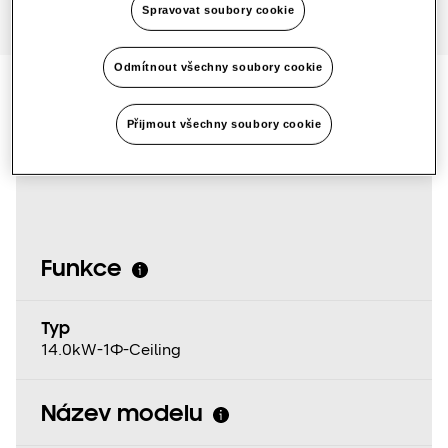
Spravovat soubory cookie
SmartThings Pro
Odmítnout všechny soubory cookie
Specifikace produktu
Přijmout všechny soubory cookie
Funkce
Typ
14.0kW-1Φ-Ceiling
Název modelu